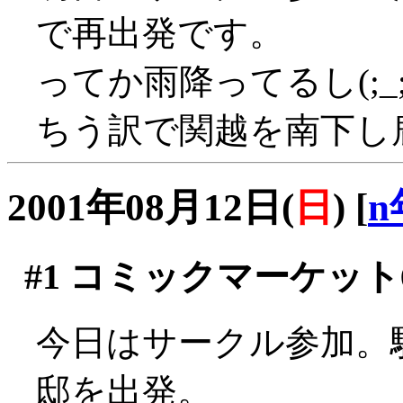
で再出発です。
ってか雨降ってるし(;_
ちう訳で関越を南下し
2001年08月12日(
日
)
[
n
#1
コミックマーケット6
今日はサークル参加。
邸を出発。