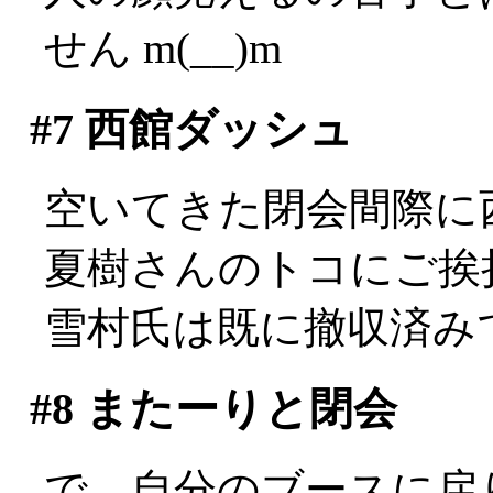
せん m(__)m
#7
西館ダッシュ
空いてきた閉会間際に
夏樹さんのトコにご挨
雪村氏は既に撤収済みでし
#8
またーりと閉会
で、自分のブースに戻