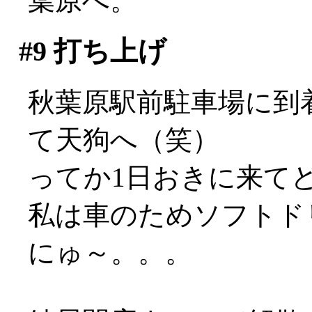
葉原へ。
#9
打ち上げ
秋葉原駅前駐車場に到
て天狗へ（笑）
ってか1日おきに来てどうす
私は車のためソフトドリ
にゅ～。。。