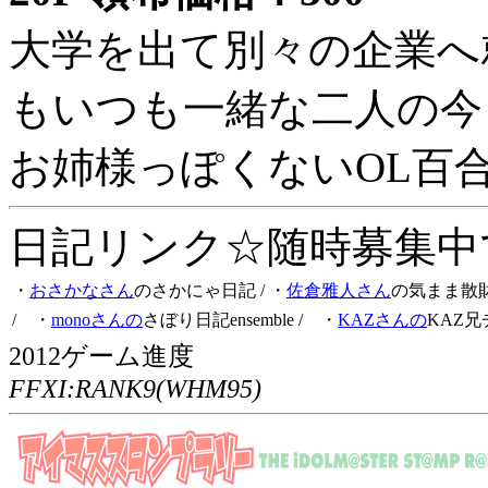
大学を出て別々の企業へ
もいつも一緒な二人の今
お姉様っぽくないOL百
日記リンク☆随時募集中です
・
おさかなさん
のさかにゃ日記
/ ・
佐倉雅人さん
の気まま散
/ ・
monoさんの
さぼり日記ensemble
/ ・
KAZさんの
KAZ兄
2012ゲーム進度
FFXI:RANK9(WHM95)