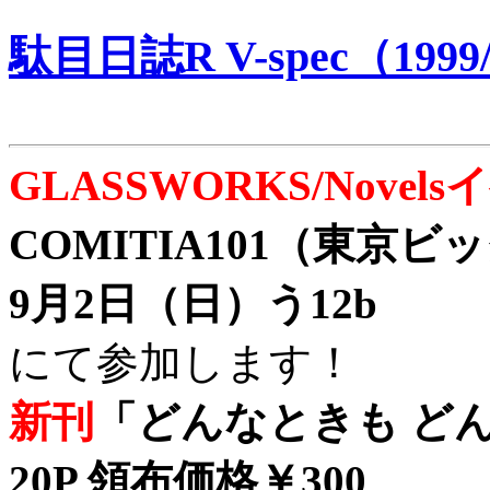
駄目日誌R V-spec（1999/
GLASSWORKS/Nove
COMITIA101（東京
9月2日（日）う12b
にて参加します！
新刊
「どんなときも どん
20P 領布価格￥300