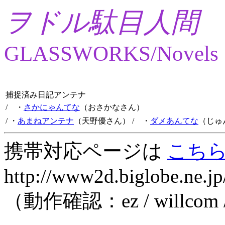
ヲドル駄目人間
GLASSWORKS/Novels
捕捉済み日記アンテナ
/ ・
さかにゃんてな
（おさかなさん）
/ ・
あまねアンテナ
（天野優さん）
/ ・
ダメあんてな
（じゅ
携帯対応ページは
こち
http://www2d.biglobe.ne.jp
（動作確認：ez / willcom 