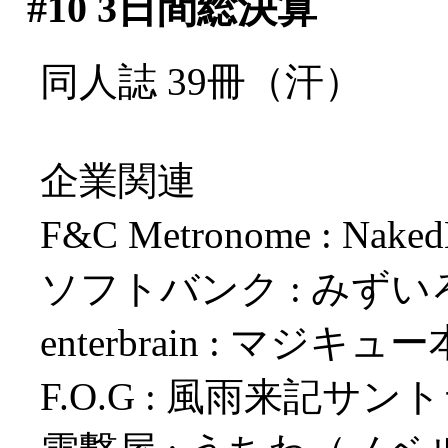
#10
3日間総決算
同人誌 39冊（汗）
企業関連
F&C Metronome : Nak
ソフトバンク : みず
enterbrain : マジキ
F.O.G : 風雨来記サ