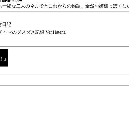
も一緒な二人の今までとこれからの物語。全然お姉様っぽくない
財日記
チャマのダメダメ記録 Ver.Hatena