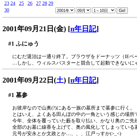
23
24
25
26
27
28
29
30
2001年09月21日(金)
[
n年日記
]
#1
ふにゅう
にむだ退治は一通り終了。ブラウザをドーナッツ（IEベー
…しかし、ウィルスバスターと競合して起動できないにゃー(
2001年09月22日(
土
)
[
n年日記
]
#1
墓参
お彼岸なので山奥(?)にある一族の墓所まで墓参に行く。
とはいえ、よくある田んぼの中の一角という感じの場所
今年、全体を覆っていた藪を取り払い、かなり奥のご先
全部のお墓に線香を上げて、奥の風化してしまっている
元号が安永とか文政とか…、、、江戸っすか(>_<)