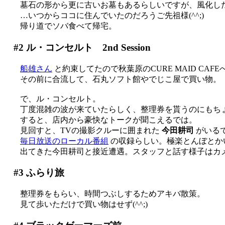
墓石の形から更に古いお墓もあるらしいですが、風化し
…いつからココに住んでいたのだろうご先祖様(^^;)
帰り道でソバ食べて帰宅。
#2
ル・コンセルト 2nd Session
船雄さん
と約束してたので秋葉原のCURE MAID CAFE
その前に合流して、石丸ソフト館やでじこ屋で買い物。
で、ル・コンセルト。
丁度混雑の波が来ていたらしく、整理券を貰うのにもち
すると、店内から豪快なトークが聞こえるでは。
見回すと、TVの撮影クルーに囲まれた
今田耕司
がいる
毎日放送のローカル番組
の収録らしい。極楽とんぼとかいる
出てきた今田耕司と接近遭遇。スタッフと話す様子はカ
#3
ふらり旅
整理券をもらい、時間つぶしするためアキバ散策。
見て歩いただけで買い物はせず(^^;)