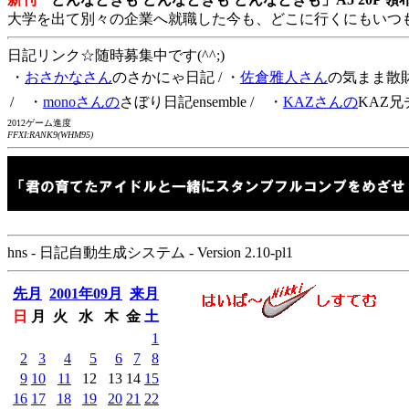
大学を出て別々の企業へ就職した今も、どこに行くにもいつ
日記リンク☆随時募集中です(^^;)
・
おさかなさん
のさかにゃ日記
/ ・
佐倉雅人さん
の気まま散
/ ・
monoさんの
さぼり日記ensemble
/ ・
KAZさんの
KAZ兄
2012ゲーム進度
FFXI:RANK9(WHM95)
hns - 日記自動生成システム - Version 2.10-pl1
先月
2001年09月
来月
日
月
火
水
木
金
土
1
2
3
4
5
6
7
8
9
10
11
12
13
14
15
16
17
18
19
20
21
22