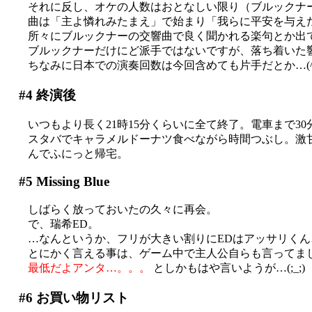
それに反し、オケの人数はおとなしい限り（ブルックナ
曲は「主よ憐れみたまえ」で始まり「我らに平安を与え
所々にブルックナーの交響曲で良く聞かれる楽句とか出てき
ブルックナーだけにど派手ではないですが、落ち着いた
ちなみに日本での演奏回数は今回含めても片手だとか…(^^
#4
終演後
いつもより長く21時15分くらいに全て終了。電車まで30分以
スタバでキャラメルドーナツ食べながら時間つぶし。激甘(
んでふにっと帰宅。
#5
Missing Blue
しばらく放っておいたの久々に再会。
で、瑞希ED。
…なんというか、フリが大きい割りにEDはアッサリくん
とにかく言える事は、ゲーム中で主人公自らも言ってま
最低だよアンタ…。。。
としかもはや言いようが…(;_;)
#6
お買い物リスト