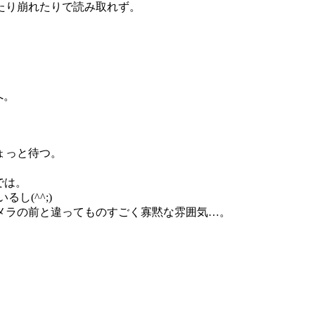
たり崩れたりで読み取れず。
へ。
ょっと待つ。
では。
し(^^;)
メラの前と違ってものすごく寡黙な雰囲気…。