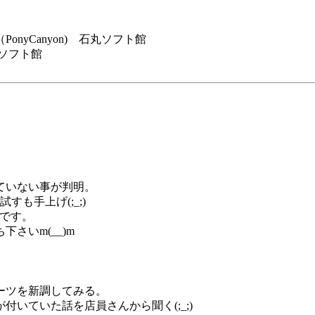
nyCanyon) 石丸ソフト館
ソフト館
していない事が判明。
も手上げ(;_;)
らです。
さいm(__)m
ーツを新調してみる。
いていた話を店員さんから聞く(;_;)