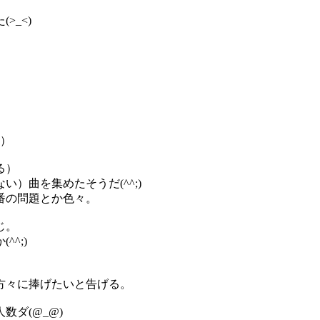
>_<)
版）
る）
）曲を集めたそうだ(^^;)
番の問題とか色々。
じ。
^;)
方々に捧げたいと告げる。
ダ(@_@)