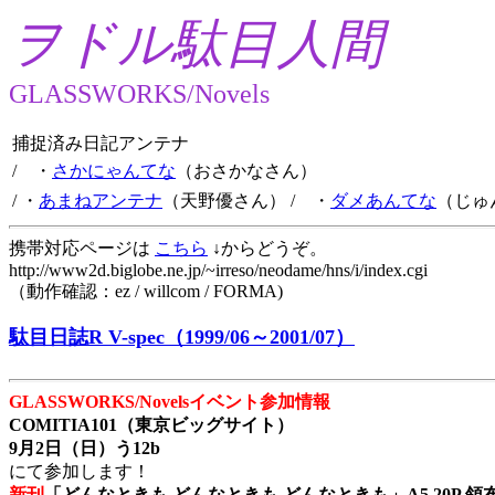
ヲドル駄目人間
GLASSWORKS/Novels
捕捉済み日記アンテナ
/ ・
さかにゃんてな
（おさかなさん）
/ ・
あまねアンテナ
（天野優さん）
/ ・
ダメあんてな
（じゅ
携帯対応ページは
こちら
↓からどうぞ。
http://www2d.biglobe.ne.jp/~irreso/neodame/hns/i/index.cgi
（動作確認：ez / willcom / FORMA)
駄目日誌R V-spec（1999/06～2001/07）
GLASSWORKS/Novelsイベント参加情報
COMITIA101（東京ビッグサイト）
9月2日（日）う12b
にて参加します！
新刊
「どんなときも どんなときも どんなときも」A5 20P 領布