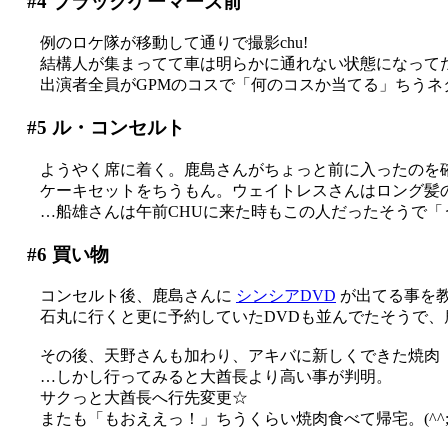
#4
ブラックゲーマーズ前
例のロケ隊が移動して通りで撮影chu!
結構人が集まってて車は明らかに通れない状態になって
出演者全員がGPMのコスで「何のコスか当てる」ちうネ
#5
ル・コンセルト
ようやく席に着く。鹿島さんがちょっと前に入ったのを
ケーキセットをちうもん。ウェイトレスさんはロング髪
…船雄さんは午前CHUに来た時もこの人だったそうで「
#6
買い物
コンセルト後、鹿島さんに
シンシアDVD
が出てる事を教え
石丸に行くと更に予約していたDVDも並んでたそうで、
その後、天野さんも加わり、アキバに新しくできた焼肉
…しかし行ってみると大酋長より高い事が判明。
サクっと大酋長へ行先変更☆
またも「もおええっ！」ちうくらい焼肉食べて帰宅。(^^;