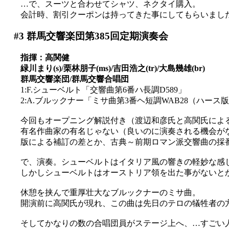
…で、スーツと合わせてシャツ、ネクタイ購入。
会計時、割引クーポンは持ってきた事にしてもらいました(
#3
群馬交響楽団第385回定期演奏会
指揮：高関健
緑川まり(s)/栗林朋子(ms)/吉田浩之(tr)/大島幾雄(br)
群馬交響楽団/群馬交響合唱団
1:F.シューベルト「交響曲第6番ハ長調D589」
2:A.ブルックナー「ミサ曲第3番ヘ短調WAB28（ハース
今回もオープニング解説付き（渡辺和彦氏と高関氏によ
有名作曲家の有名じゃない（良いのに演奏される機会がない
版による補訂の差とか、古典～前期ロマン派交響曲の採
で、演奏。シューベルトはイタリア風の響きの軽妙な感
しかしシューベルトはオーストリア領を出た事がないとか(^
休憩を挟んで重厚壮大なブルックナーのミサ曲。
開演前に高関氏が現れ、この曲は先日のテロの犠牲者の
そしてかなりの数の合唱団員がステージ上へ、…すごい人数