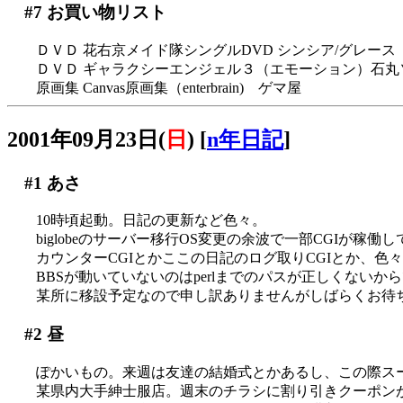
#7
お買い物リスト
ＤＶＤ 花右京メイド隊シングルDVD シンシア/グレース（Po
ＤＶＤ ギャラクシーエンジェル３（エモーション）石丸
原画集 Canvas原画集（enterbrain) ゲマ屋
2001年09月23日(
日
)
[
n年日記
]
#1
あさ
10時頃起動。日記の更新など色々。
biglobeのサーバー移行OS変更の余波で一部CGIが稼働
カウンターCGIとかここの日記のログ取りCGIとか、色々試す
BBSが動いていないのはperlまでのパスが正しくないか
某所に移設予定なので申し訳ありませんがしばらくお待ち下
#2
昼
ぽかいもの。来週は友達の結婚式とかあるし、この際ス
某県内大手紳士服店。週末のチラシに割り引きクーポンが付