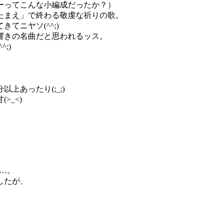
ーってこんな小編成だったか？）
たまえ」で終わる敬虔な祈りの歌。
てニヤソ(^^;)
響きの名曲だと思われるッス。
;)
上あったり(;_;)
>_<)
…。
したが、