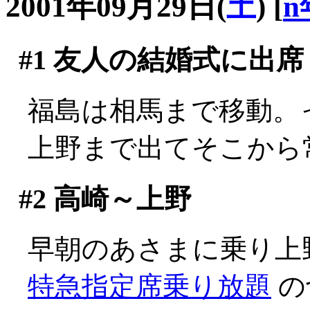
2001年09月29日(
土
)
[
n
#1
友人の結婚式に出席
福島は相馬まで移動。って
上野まで出てそこから
#2
高崎～上野
早朝のあさまに乗り上
特急指定席乗り放題
の