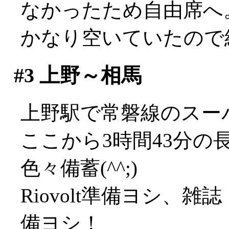
なかったため自由席へ
かなり空いていたので
#3
上野～相馬
上野駅で常磐線のスー
ここから3時間43分
色々備蓄(^^;)
Riovolt準備ヨシ、雑
備ヨシ！