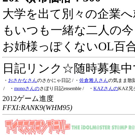
大学を出て別々の企業へ
もいつも一緒な二人の今
お姉様っぽくないOL百
日記リンク☆随時募集中です
・
おさかなさん
のさかにゃ日記
/ ・
佐倉雅人さん
の気まま散
/ ・
monoさんの
さぼり日記ensemble
/ ・
KAZさんの
KAZ兄
2012ゲーム進度
FFXI:RANK9(WHM95)