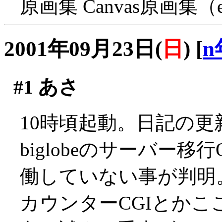
原画集 Canvas原画集（en
2001年09月23日(
日
)
[
n
#1
あさ
10時頃起動。日記の更
biglobeのサーバー移
働していない事が判明
カウンターCGIとかこ