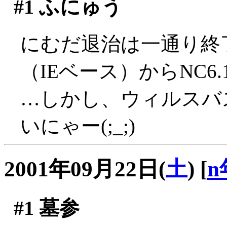
#1
ふにゅう
にむだ退治は一通り終
（IEベース）からNC6
…しかし、ウィルスバ
いにゃー(;_;)
2001年09月22日(
土
)
[
n
#1
墓参