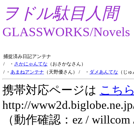
ヲドル駄目人間
GLASSWORKS/Novels
捕捉済み日記アンテナ
/ ・
さかにゃんてな
（おさかなさん）
/ ・
あまねアンテナ
（天野優さん）
/ ・
ダメあんてな
（じゅ
携帯対応ページは
こち
http://www2d.biglobe.ne.jp
（動作確認：ez / willcom 