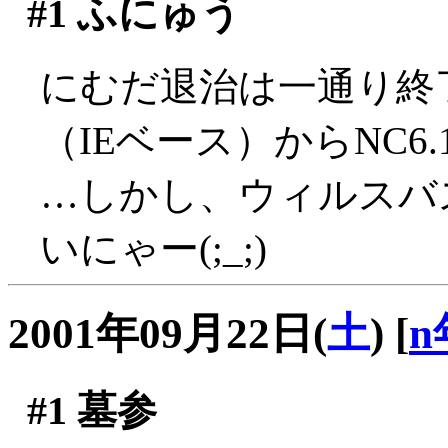
#1
ふにゅう
にむだ退治は一通り終
（IEベース）からNC6
…しかし、ウィルスバ
いにゃー(;_;)
2001年09月22日(
土
)
[
n
#1
墓参