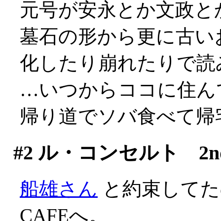
元号が安永とか文政とか
墓石の形から更に古い
化したり崩れたりで読
…いつからココに住んで
帰り道でソバ食べて帰
#2
ル・コンセルト 2nd S
船雄さん
と約束してたの
CAFEへ。