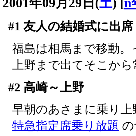
2001年09月29日(
土
)
[
n
#1
友人の結婚式に出席
福島は相馬まで移動。って
上野まで出てそこから
#2
高崎～上野
早朝のあさまに乗り上
特急指定席乗り放題
の