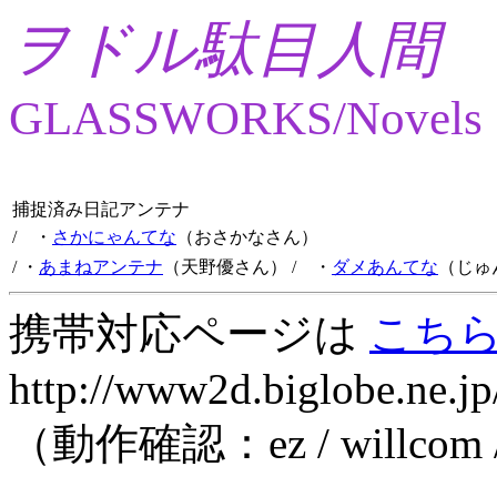
ヲドル駄目人間
GLASSWORKS/Novels
捕捉済み日記アンテナ
/ ・
さかにゃんてな
（おさかなさん）
/ ・
あまねアンテナ
（天野優さん）
/ ・
ダメあんてな
（じゅ
携帯対応ページは
こち
http://www2d.biglobe.ne.jp
（動作確認：ez / willcom 