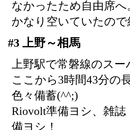
なかったため自由席へ
かなり空いていたので
#3
上野～相馬
上野駅で常磐線のスー
ここから3時間43分
色々備蓄(^^;)
Riovolt準備ヨシ、雑
備ヨシ！