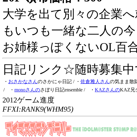
大学を出て別々の企業へ
もいつも一緒な二人の今
お姉様っぽくないOL百
日記リンク☆随時募集中です
・
おさかなさん
のさかにゃ日記
/ ・
佐倉雅人さん
の気まま散
/ ・
monoさんの
さぼり日記ensemble
/ ・
KAZさんの
KAZ兄
2012ゲーム進度
FFXI:RANK9(WHM95)