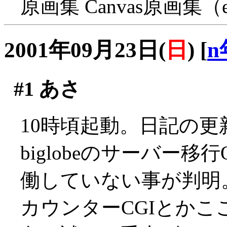
原画集 Canvas原画集（en
2001年09月23日(
日
)
[
n
#1
あさ
10時頃起動。日記の更
biglobeのサーバー移
働していない事が判明
カウンターCGIとかこ