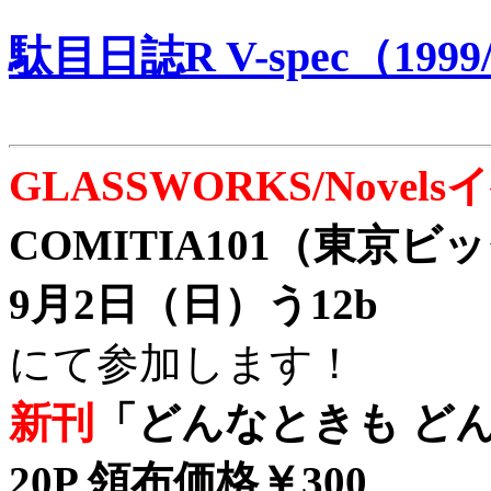
駄目日誌R V-spec（1999/
GLASSWORKS/Nove
COMITIA101（東京
9月2日（日）う12b
にて参加します！
新刊
「どんなときも どん
20P 領布価格￥300