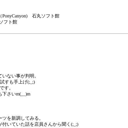
nyCanyon) 石丸ソフト館
ソフト館
していない事が判明。
も手上げ(;_;)
らです。
さいm(__)m
ーツを新調してみる。
いていた話を店員さんから聞く(;_;)