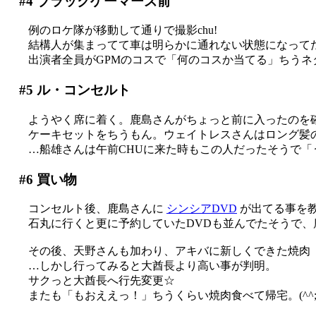
#4
ブラックゲーマーズ前
例のロケ隊が移動して通りで撮影chu!
結構人が集まってて車は明らかに通れない状態になって
出演者全員がGPMのコスで「何のコスか当てる」ちうネ
#5
ル・コンセルト
ようやく席に着く。鹿島さんがちょっと前に入ったのを
ケーキセットをちうもん。ウェイトレスさんはロング髪
…船雄さんは午前CHUに来た時もこの人だったそうで「
#6
買い物
コンセルト後、鹿島さんに
シンシアDVD
が出てる事を教え
石丸に行くと更に予約していたDVDも並んでたそうで、
その後、天野さんも加わり、アキバに新しくできた焼肉
…しかし行ってみると大酋長より高い事が判明。
サクっと大酋長へ行先変更☆
またも「もおええっ！」ちうくらい焼肉食べて帰宅。(^^;