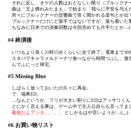
それに反し、オケの人数はおとなしい限り（ブルックナ
曲は「主よ憐れみたまえ」で始まり「我らに平安を与え
所々にブルックナーの交響曲で良く聞かれる楽句とか出てき
ブルックナーだけにど派手ではないですが、落ち着いた
ちなみに日本での演奏回数は今回含めても片手だとか…(^^
#4
終演後
いつもより長く21時15分くらいに全て終了。電車まで30分以
スタバでキャラメルドーナツ食べながら時間つぶし。激甘(
んでふにっと帰宅。
#5
Missing Blue
しばらく放っておいたの久々に再会。
で、瑞希ED。
…なんというか、フリが大きい割りにEDはアッサリくん
とにかく言える事は、ゲーム中で主人公自らも言ってま
最低だよアンタ…。。。
としかもはや言いようが…(;_;)
#6
お買い物リスト