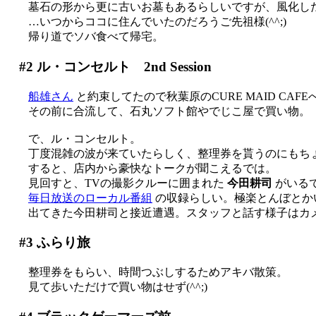
墓石の形から更に古いお墓もあるらしいですが、風化し
…いつからココに住んでいたのだろうご先祖様(^^;)
帰り道でソバ食べて帰宅。
#2
ル・コンセルト 2nd Session
船雄さん
と約束してたので秋葉原のCURE MAID CAFE
その前に合流して、石丸ソフト館やでじこ屋で買い物。
で、ル・コンセルト。
丁度混雑の波が来ていたらしく、整理券を貰うのにもち
すると、店内から豪快なトークが聞こえるでは。
見回すと、TVの撮影クルーに囲まれた
今田耕司
がいる
毎日放送のローカル番組
の収録らしい。極楽とんぼとかいる
出てきた今田耕司と接近遭遇。スタッフと話す様子はカ
#3
ふらり旅
整理券をもらい、時間つぶしするためアキバ散策。
見て歩いただけで買い物はせず(^^;)