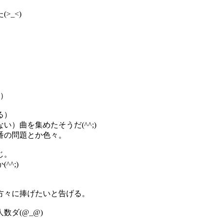
>_<)
版）
る）
）曲を集めたそうだ(^^;)
番の問題とか色々。
じ。
^;)
方々に捧げたいと告げる。
ダ(@_@)