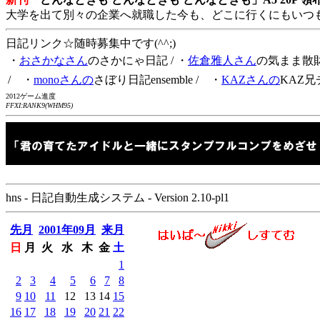
大学を出て別々の企業へ就職した今も、どこに行くにもいつ
日記リンク☆随時募集中です(^^;)
・
おさかなさん
のさかにゃ日記
/ ・
佐倉雅人さん
の気まま散
/ ・
monoさんの
さぼり日記ensemble
/ ・
KAZさんの
KAZ兄
2012ゲーム進度
FFXI:RANK9(WHM95)
hns - 日記自動生成システム - Version 2.10-pl1
先月
2001年09月
来月
日
月
火
水
木
金
土
1
2
3
4
5
6
7
8
9
10
11
12
13
14
15
16
17
18
19
20
21
22