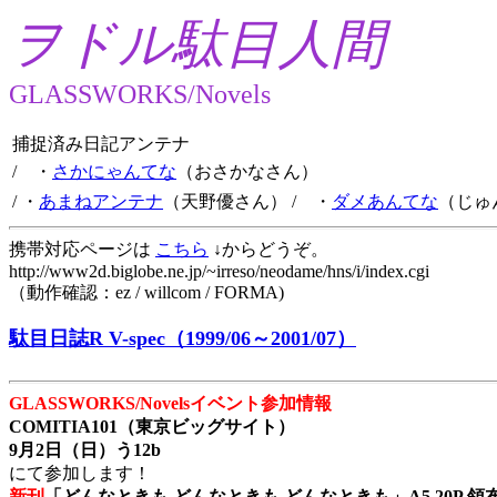
ヲドル駄目人間
GLASSWORKS/Novels
捕捉済み日記アンテナ
/ ・
さかにゃんてな
（おさかなさん）
/ ・
あまねアンテナ
（天野優さん）
/ ・
ダメあんてな
（じゅ
携帯対応ページは
こちら
↓からどうぞ。
http://www2d.biglobe.ne.jp/~irreso/neodame/hns/i/index.cgi
（動作確認：ez / willcom / FORMA)
駄目日誌R V-spec（1999/06～2001/07）
GLASSWORKS/Novelsイベント参加情報
COMITIA101（東京ビッグサイト）
9月2日（日）う12b
にて参加します！
新刊
「どんなときも どんなときも どんなときも」A5 20P 領布