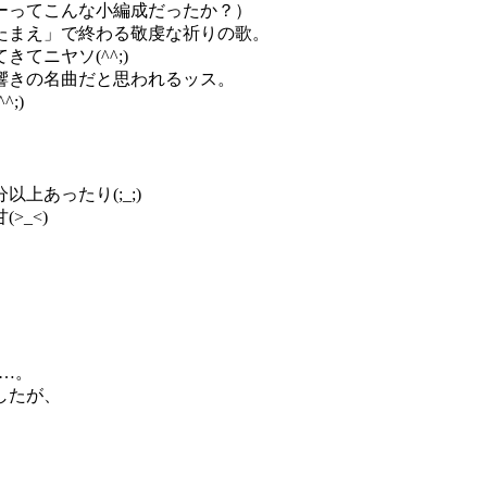
ーってこんな小編成だったか？）
たまえ」で終わる敬虔な祈りの歌。
てニヤソ(^^;)
響きの名曲だと思われるッス。
;)
上あったり(;_;)
>_<)
…。
したが、