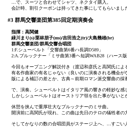
…で、スーツと合わせてシャツ、ネクタイ購入。
会計時、割引クーポンは持ってきた事にしてもらいました(
#3
群馬交響楽団第385回定期演奏会
指揮：高関健
緑川まり(s)/栗林朋子(ms)/吉田浩之(tr)/大島幾雄(br)
群馬交響楽団/群馬交響合唱団
1:F.シューベルト「交響曲第6番ハ長調D589」
2:A.ブルックナー「ミサ曲第3番ヘ短調WAB28（ハース
今回もオープニング解説付き（渡辺和彦氏と高関氏によ
有名作曲家の有名じゃない（良いのに演奏される機会がない
版による補訂の差とか、古典～前期ロマン派交響曲の採
で、演奏。シューベルトはイタリア風の響きの軽妙な感
しかしシューベルトはオーストリア領を出た事がないとか(^
休憩を挟んで重厚壮大なブルックナーのミサ曲。
開演前に高関氏が現れ、この曲は先日のテロの犠牲者の
そしてかなりの数の合唱団員がステージ上へ、…すごい人数