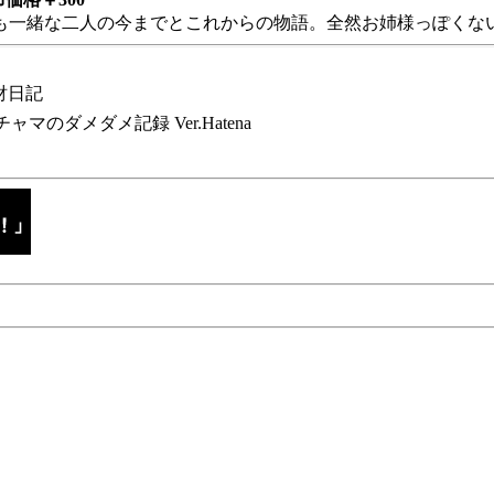
も一緒な二人の今までとこれからの物語。全然お姉様っぽくない
財日記
チャマのダメダメ記録 Ver.Hatena