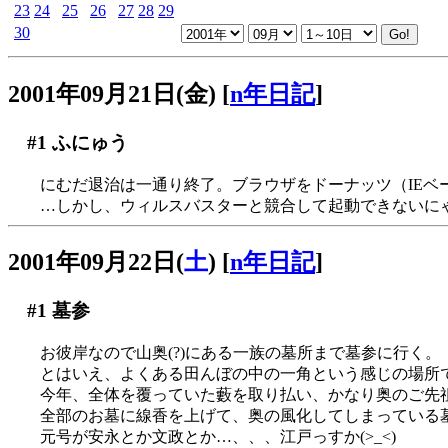
23
24
25
26
27
28
29
30
2001年09月21日(金)
[
n年日記
]
#1
ふにゅう
にむだ退治は一通り終了。ブラウザをドーナッツ（IEベー
…しかし、ウィルスバスターと競合して起動できないにゃー(
2001年09月22日(
土
)
[
n年日記
]
#1
墓参
お彼岸なので山奥(?)にある一族の墓所まで墓参に行く。
とはいえ、よくある田んぼの中の一角という感じの場所
今年、全体を覆っていた藪を取り払い、かなり奥のご先
全部のお墓に線香を上げて、奥の風化してしまっている
元号が安永とか文政とか…、、、江戸っすか(>_<)