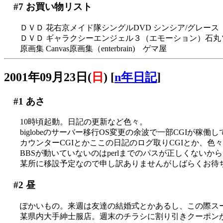
#7
お買い物リスト
ＤＶＤ 花右京メイド隊シングルDVD シンシア/グレース（Po
ＤＶＤ ギャラクシーエンジェル３（エモーション）石丸
原画集 Canvas原画集（enterbrain) ゲマ屋
2001年09月23日(
日
)
[
n年日記
]
#1
あさ
10時頃起動。日記の更新など色々。
biglobeのサーバー移行OS変更の余波で一部CGIが稼働
カウンターCGIとかここの日記のログ取りCGIとか、色々試す
BBSが動いていないのはperlまでのパスが正しくないか
某所に移設予定なので申し訳ありませんがしばらくお待ち下
#2
昼
ぽかいもの。来週は友達の結婚式とかあるし、この際ス
某県内大手紳士服店。週末のチラシに割り引きクーポンが付