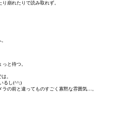
たり崩れたりで読み取れず。
へ。
ょっと待つ。
では。
し(^^;)
メラの前と違ってものすごく寡黙な雰囲気…。