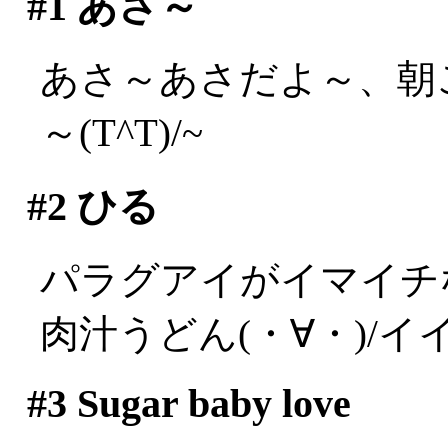
#1
あさ～
あさ～あさだよ～、朝
～(T^T)/~
#2
ひる
パラグアイがイマイチ
肉汁うどん(・∀・)/イイ
#3
Sugar baby love