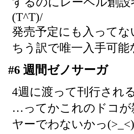
するのにレーベル創設
(T^T)/
発売予定にも入ってな
ちう訳で唯一入手可能
#6
週間ゼノサーガ
4週に渡って刊行され
…ってかこれのドコが
ヤーでわないかっ(>_<