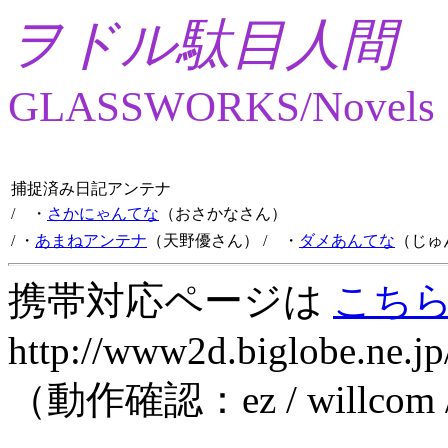
ヲドル駄目人間
GLASSWORKS/Novels
捕捉済み日記アンテナ
/ ・
さかにゃんてな
（おさかなさん）
/ ・
あまねアンテナ
（天野優さん）
/ ・
ダメあんてな
（じゅ
携帯対応ページは
こち
http://www2d.biglobe.ne.jp
（動作確認：ez / willcom 