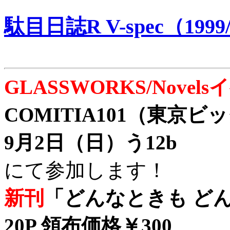
駄目日誌R V-spec（1999/
GLASSWORKS/Nove
COMITIA101（東京
9月2日（日）う12b
にて参加します！
新刊
「どんなときも どん
20P 領布価格￥300