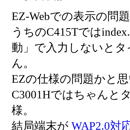
EZ-Webでの表示の
うちのC415Tではind
動」で入力しないとタ
ん。
EZの仕様の問題かと
C3001Hではちゃん
様。
結局端末が
WAP2.0