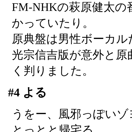
FM-NHKの萩原健太
かっていたり。
原典盤は男性ボーカルだっ
光宗信吉版が意外と原
く判りました。
#4
よる
うをー、風邪っぽいゾヨ(
とっとと帰宅る。