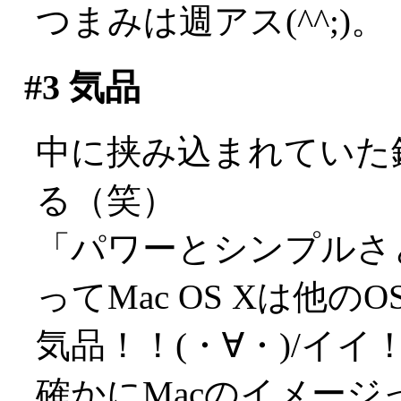
つまみは週アス(^^;)。
#3
気品
中に挟み込まれていた鏡
る（笑）
「パワーとシンプルさ
ってMac OS Xは他
気品！！(・∀・)/イイ
確かにMacのイメー