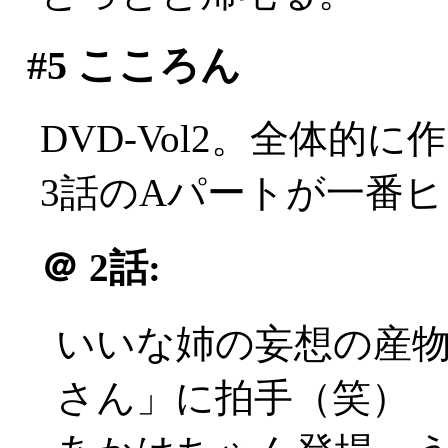
#5
こころん
DVD-Vol2。全体的に
3話のAパートが一番
＠
2話:
いいな姉の妄想の産
さん」に拍手（笑）