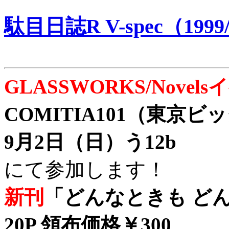
駄目日誌R V-spec（1999/
GLASSWORKS/Nove
COMITIA101（東京
9月2日（日）う12b
にて参加します！
新刊
「どんなときも どん
20P 領布価格￥300