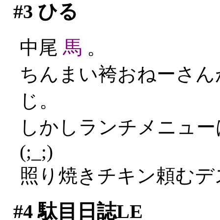
#3
ひる
中尾
馬
。
ちんまい袴おねーさんが
じ。
しかしランチメニュー
(;_;)
照り焼きチキン頼むデ
#4
駄目日誌LE