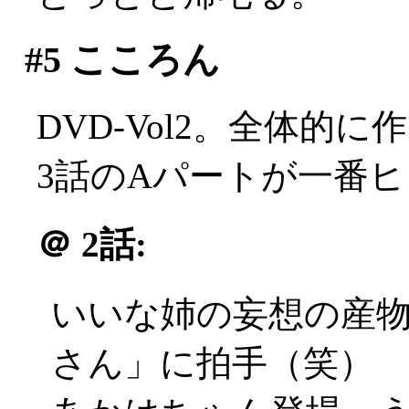
#5
こころん
DVD-Vol2。全体的に
3話のAパートが一番
＠
2話:
いいな姉の妄想の産
さん」に拍手（笑）