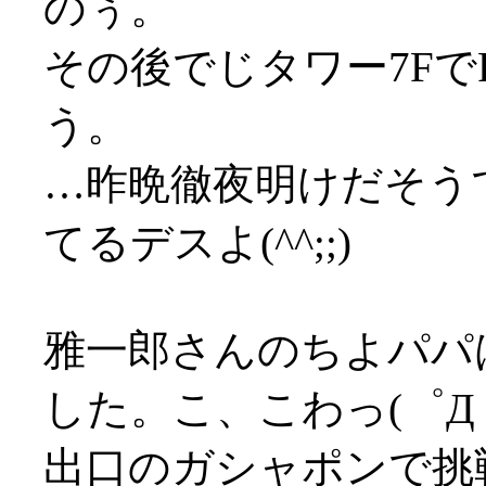
のぅ。
その後でじタワー7Fで
う。
…昨晩徹夜明けだそう
てるデスよ(^^;;)
雅一郎さんのちよパパは
した。こ、こわっ(゜Д゜
出口のガシャポンで挑