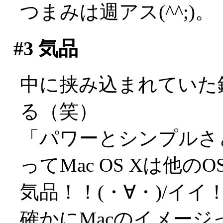
つまみは週アス(^^;)。
#3
気品
中に挟み込まれていた鏡
る（笑）
「パワーとシンプルさ
ってMac OS Xは他
気品！！(・∀・)/イイ
確かにMacのイメー