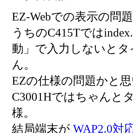
EZ-Webでの表示の
うちのC415Tではind
動」で入力しないとタ
ん。
EZの仕様の問題かと
C3001Hではちゃん
様。
結局端末が
WAP2.0