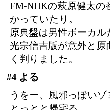
FM-NHKの萩原健太
かっていたり。
原典盤は男性ボーカルだっ
光宗信吉版が意外と原
く判りました。
#4
よる
うをー、風邪っぽいゾヨ(
とっとと帰宅る。