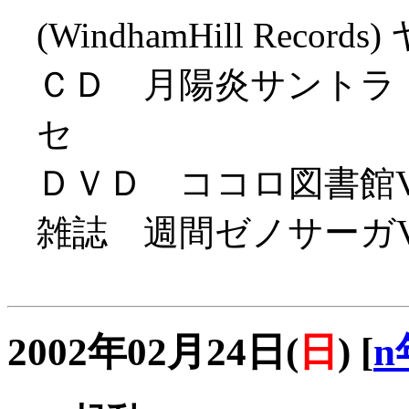
(WindhamHill Record
ＣＤ 月陽炎サントラ（Firsts
セ
ＤＶＤ ココロ図書館Vol2 (V
雑誌 週間ゼノサーガV
2002年02月24日(
日
)
[
n