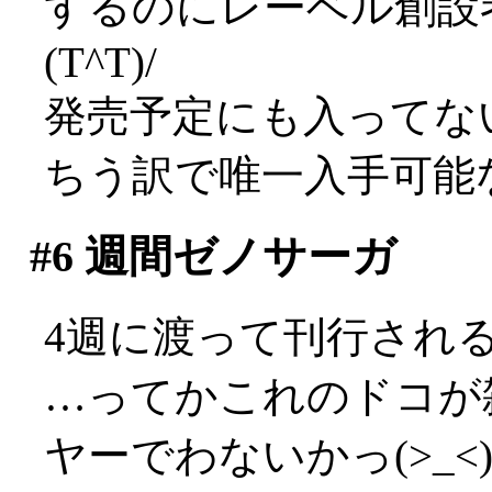
するのにレーベル創設
(T^T)/
発売予定にも入ってな
ちう訳で唯一入手可能
#6
週間ゼノサーガ
4週に渡って刊行され
…ってかこれのドコが
ヤーでわないかっ(>_<