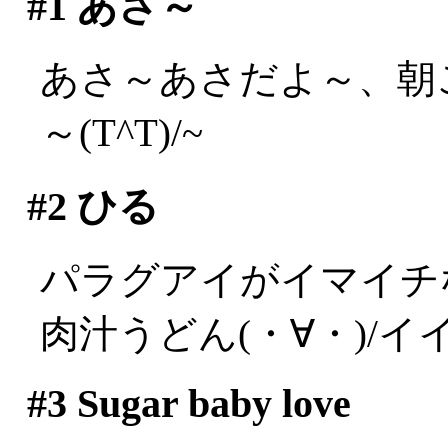
#1
あさ～
あさ～あさだよ～、朝
～(T^T)/~
#2
ひる
パラグアイがイマイチ
肉汁うどん(・∀・)/イイ
#3
Sugar baby love