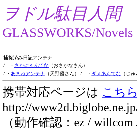
ヲドル駄目人間
GLASSWORKS/Novels
捕捉済み日記アンテナ
/ ・
さかにゃんてな
（おさかなさん）
/ ・
あまねアンテナ
（天野優さん）
/ ・
ダメあんてな
（じゅ
携帯対応ページは
こち
http://www2d.biglobe.ne.jp
（動作確認：ez / willcom 