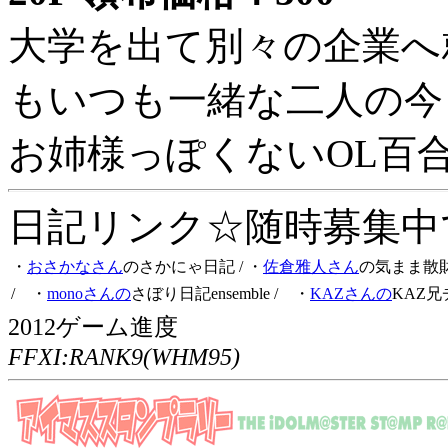
大学を出て別々の企業へ
もいつも一緒な二人の今
お姉様っぽくないOL百
日記リンク☆随時募集中です
・
おさかなさん
のさかにゃ日記
/ ・
佐倉雅人さん
の気まま散
/ ・
monoさんの
さぼり日記ensemble
/ ・
KAZさんの
KAZ兄
2012ゲーム進度
FFXI:RANK9(WHM95)