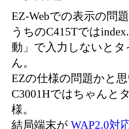
EZ-Webでの表示の
うちのC415Tではind
動」で入力しないとタ
ん。
EZの仕様の問題かと
C3001Hではちゃん
様。
結局端末が
WAP2.0