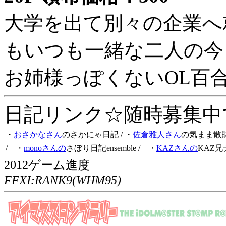
大学を出て別々の企業へ
もいつも一緒な二人の今
お姉様っぽくないOL百
日記リンク☆随時募集中です
・
おさかなさん
のさかにゃ日記
/ ・
佐倉雅人さん
の気まま散
/ ・
monoさんの
さぼり日記ensemble
/ ・
KAZさんの
KAZ兄
2012ゲーム進度
FFXI:RANK9(WHM95)