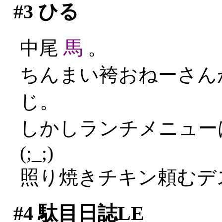
#3
ひる
中尾
馬
。
ちんまい袴おねーさんが
じ。
しかしランチメニュー
(;_;)
照り焼きチキン頼むデ
#4
駄目日誌LE