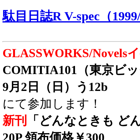
駄目日誌R V-spec（1999/
GLASSWORKS/Nove
COMITIA101（東京
9月2日（日）う12b
にて参加します！
新刊
「どんなときも どん
20P 領布価格￥300