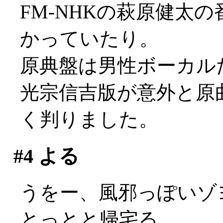
FM-NHKの萩原健太
かっていたり。
原典盤は男性ボーカルだっ
光宗信吉版が意外と原
く判りました。
#4
よる
うをー、風邪っぽいゾヨ(
とっとと帰宅る。