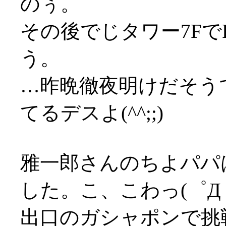
のぅ。
その後でじタワー7Fで
う。
…昨晩徹夜明けだそう
てるデスよ(^^;;)
雅一郎さんのちよパパは
した。こ、こわっ(゜Д゜
出口のガシャポンで挑