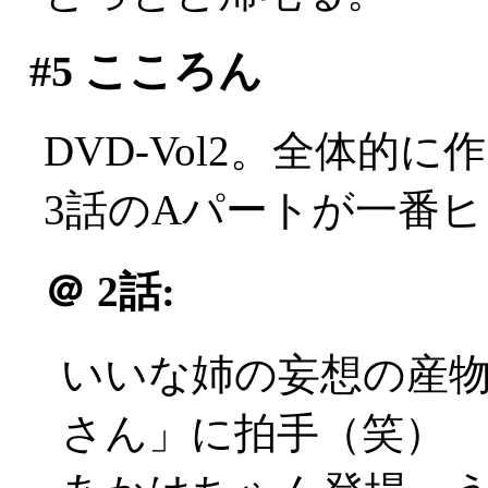
#5
こころん
DVD-Vol2。全体的に
3話のAパートが一番
＠
2話:
いいな姉の妄想の産
さん」に拍手（笑）