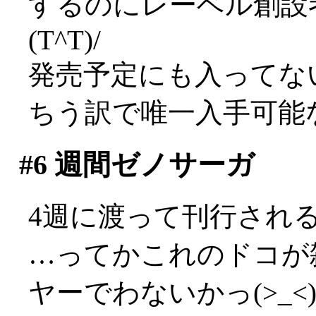
するのにレーベル創設
(T^T)/
発売予定にも入ってな
ちう訳で唯一入手可能
#6
週間ゼノサーガ
4週に渡って刊行され
…ってかこれのドコが
ヤーでわないかっ(>_<