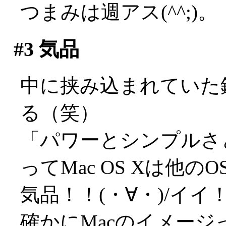
つまみは週アス(^^;)。
#3
気品
中に挟み込まれていた鏡
る（笑）
「パワーとシンプルさ
ってMac OS Xは他
気品！！(・∀・)/イイ
確かにMacのイメー