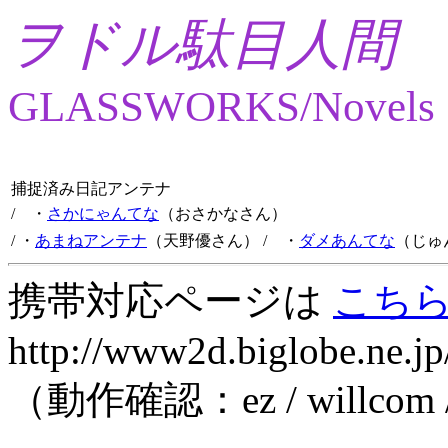
ヲドル駄目人間
GLASSWORKS/Novels
捕捉済み日記アンテナ
/ ・
さかにゃんてな
（おさかなさん）
/ ・
あまねアンテナ
（天野優さん）
/ ・
ダメあんてな
（じゅ
携帯対応ページは
こち
http://www2d.biglobe.ne.jp
（動作確認：ez / willcom 