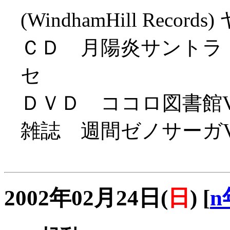
(WindhamHill Record
ＣＤ 月陽炎サントラ（Firsts
セ
ＤＶＤ ココロ図書館Vol2 (V
雑誌 週間ゼノサーガV
2002年02月24日(
日
)
[
n