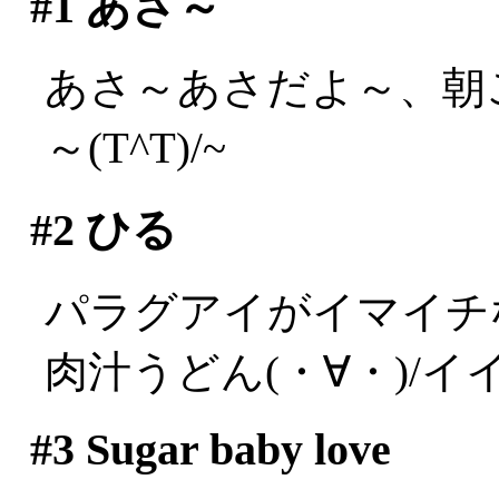
#1
あさ～
あさ～あさだよ～、朝
～(T^T)/~
#2
ひる
パラグアイがイマイチ
肉汁うどん(・∀・)/イイ
#3
Sugar baby love