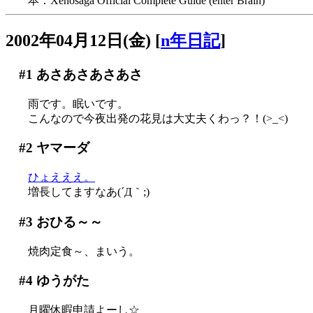
本：Xenosaga Official Complete Guide (enter Brain)
2002年04月12日(金)
[
n年日記
]
#1
あさあさあさあさ
雨です。眠いです。
こんなので今夜出発の花見は大丈夫くわっ？！(>_<)
#2
ヤマーダ
ひょえええ。
増長してますなあ(´Д｀;)
#3
おひる～～
焼肉定食～、まいう。
#4
ゆうがた
月曜休暇申請よーし☆