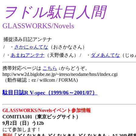
ヲドル駄目人間
GLASSWORKS/Novels
捕捉済み日記アンテナ
/ ・
さかにゃんてな
（おさかなさん）
/ ・
あまねアンテナ
（天野優さん）
/ ・
ダメあんてな
（じゅ
携帯対応ページは
こちら
↓からどうぞ。
http://www2d.biglobe.ne.jp/~irreso/neodame/hns/i/index.cgi
（動作確認：ez / willcom / FORMA)
駄目日誌R V-spec（1999/06～2001/07）
GLASSWORKS/Novelsイベント参加情報
COMITIA101（東京ビッグサイト）
9月2日（日）う12b
にて参加します！
新刊
「どんなときも どんなときも どんなときも」A5 20P 領布