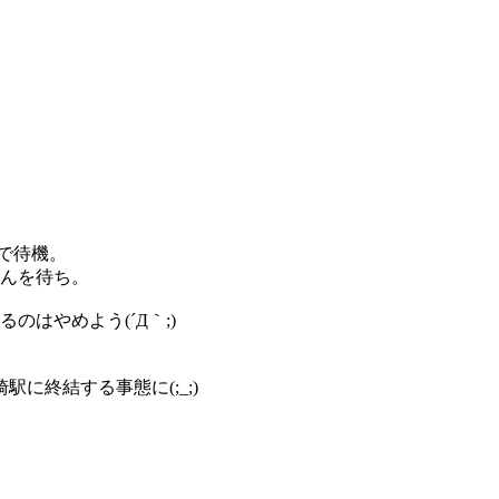
で待機。
んを待ち。
のはやめよう(´Д｀;)
。
に終結する事態に(;_;)