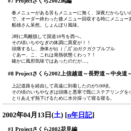
#7
Projectさくら2002馬編
春メニューがある筈もメニューに無く、深夜だからない
で、オーダー終わった後メニュー回収する時にメニュー束の
船雄さん呆然。しょんぼり風味。
2時に馬離脱して国道18号を西へ。
その頃いちやなぎの体調に異変が！！
頭痛するし、身体が(((（ ;ﾟДﾟ)))ガクガクブルブル
ぐあー、こ、これは発熱状態くわっ？！
確かに風邪気味ではあったのだが…。
#8
Projectさくら2002上信越道～長野道～中央
上記道路を経由して高遠に到着したのが5:00頃。
その頃のいちやなぎは頭痛と悪寒で既にステアリングを
とりあえず熱下げるために水分採って寝る寝る。
2002年04月13日(
土
)
[
n年日記
]
#1
Projectさくら2002花見編