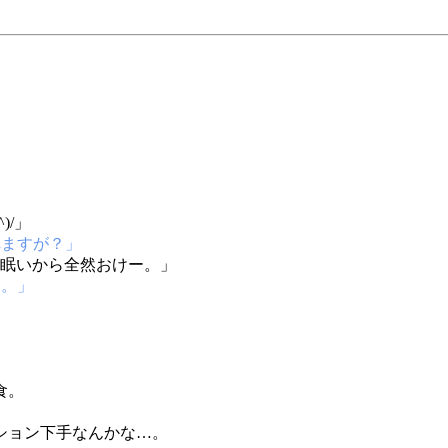
)/」
れますが？」
ー眠いから全然おけー。」
す。」
食。
ション下手なんかな…。