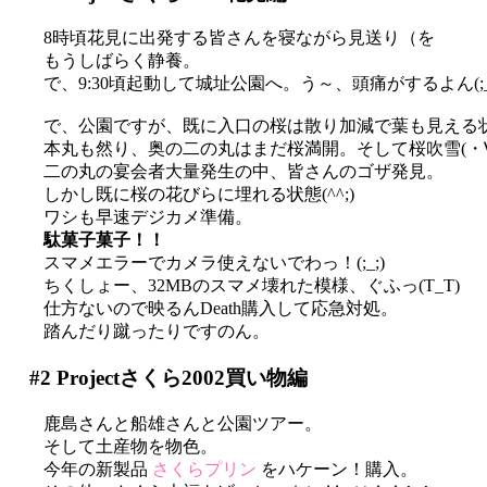
8時頃花見に出発する皆さんを寝ながら見送り（を
もうしばらく静養。
で、9:30頃起動して城址公園へ。う～、頭痛がするよん(;_
で、公園ですが、既に入口の桜は散り加減で葉も見える
本丸も然り、奥の二の丸はまだ桜満開。そして桜吹雪(・∀
二の丸の宴会者大量発生の中、皆さんのゴザ発見。
しかし既に桜の花びらに埋れる状態(^^;)
ワシも早速デジカメ準備。
駄菓子菓子！！
スマメエラーでカメラ使えないでわっ！(;_;)
ちくしょー、32MBのスマメ壊れた模様、ぐふっ(T_T)
仕方ないので映るんDeath購入して応急対処。
踏んだり蹴ったりですのん。
#2
Projectさくら2002買い物編
鹿島さんと船雄さんと公園ツアー。
そして土産物を物色。
今年の新製品
さくらプリン
をハケーン！購入。