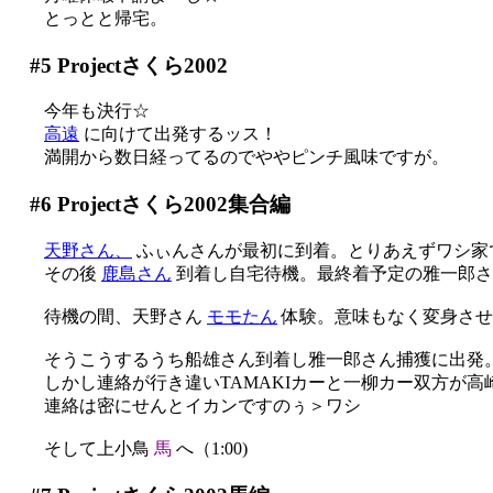
とっとと帰宅。
#5
Projectさくら2002
今年も決行☆
高遠
に向けて出発するッス！
満開から数日経ってるのでややピンチ風味ですが。
#6
Projectさくら2002集合編
天野さん、
ふぃんさんが最初に到着。とりあえずワシ家
その後
鹿島さん
到着し自宅待機。最終着予定の雅一郎さ
待機の間、天野さん
モモたん
体験。意味もなく変身させる
そうこうするうち船雄さん到着し雅一郎さん捕獲に出発
しかし連絡が行き違いTAMAKIカーと一柳カー双方が高崎駅
連絡は密にせんとイカンですのぅ＞ワシ
そして上小鳥
馬
へ（1:00)