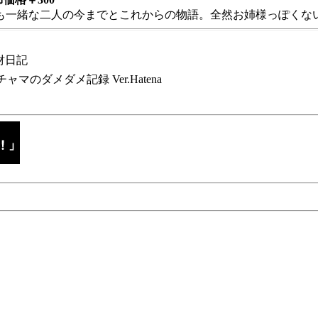
も一緒な二人の今までとこれからの物語。全然お姉様っぽくない
財日記
チャマのダメダメ記録 Ver.Hatena