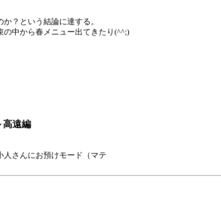
のか？という結論に達する。
中から春メニュー出てきたり(^^;)
道～高遠編
小人さんにお預けモード（マテ