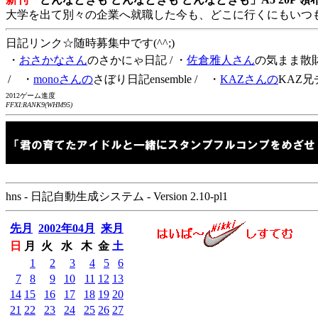
大学を出て別々の企業へ就職した今も、どこに行くにもいつ
日記リンク☆随時募集中です(^^;)
・
おさかなさん
のさかにゃ日記
/ ・
佐倉雅人さん
の気まま散
/ ・
monoさんの
さぼり日記ensemble
/ ・
KAZさんの
KAZ兄
2012ゲーム進度
FFXI:RANK9(WHM95)
hns - 日記自動生成システム - Version 2.10-pl1
先月
2002年04月
来月
日
月
火
水
木
金
土
1
2
3
4
5
6
7
8
9
10
11
12
13
14
15
16
17
18
19
20
21
22
23
24
25
26
27