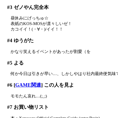
#3
ゼノやん完全本
昼休みにげっちゅ☆
表紙のKOS-MOSが凛々しいゼ！
カコイイ！(・∀・)/イイ！！
#4
ゆうがた
かなり笑えるイベントがあったが割愛（を
#5
よる
何か今日は引きが早い…、しかしやはり社内最終便気味
#6
[
GAME関連
] この人を見よ
モモたん哀れ…(;_;)
#7
お買い物リスト