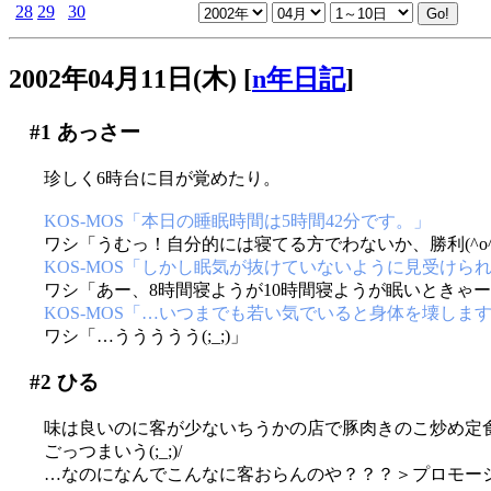
28
29
30
2002年04月11日(木)
[
n年日記
]
#1
あっさー
珍しく6時台に目が覚めたり。
KOS-MOS「本日の睡眠時間は5時間42分です。」
ワシ「うむっ！自分的には寝てる方でわないか、勝利(^o^
KOS-MOS「しかし眠気が抜けていないように見受けら
ワシ「あー、8時間寝ようが10時間寝ようが眠いときゃ
KOS-MOS「…いつまでも若い気でいると身体を壊しま
ワシ「…ううううう(;_;)」
#2
ひる
味は良いのに客が少ないちうかの店で豚肉きのこ炒め定
ごっつまいう(;_;)/
…なのになんでこんなに客おらんのや？？？＞プロモー