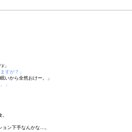
)/」
れますが？」
ー眠いから全然おけー。」
す。」
食。
ション下手なんかな…。