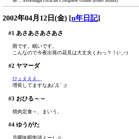
本：Xenosaga Official Complete Guide (enter Brain)
2002年04月12日(金)
[
n年日記
]
#1
あさあさあさあさ
雨です。眠いです。
こんなので今夜出発の花見は大丈夫くわっ？！(>_<)
#2
ヤマーダ
ひょえええ。
増長してますなあ(´Д｀;)
#3
おひる～～
焼肉定食～、まいう。
#4
ゆうがた
月曜休暇申請よーし☆