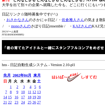
大学を出て別々の企業へ就職した今も、どこに行くにもいつ
日記リンク☆随時募集中です(^^;)
・
おさかなさん
のさかにゃ日記
/ ・
佐倉雅人さん
の気まま散
/ ・
monoさんの
さぼり日記ensemble
/ ・
KAZさんの
KAZ兄
2012ゲーム進度
FFXI:RANK9(WHM95)
hns - 日記自動生成システム - Version 2.10-pl1
先月
2002年04月
来月
日
月
火
水
木
金
土
1
2
3
4
5
6
7
8
9
10
11
12
13
14
15
16
17
18
19
20
21
22
23
24
25
26
27