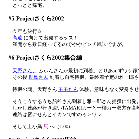
とっとと帰宅。
#5
Projectさくら2002
今年も決行☆
高遠
に向けて出発するッス！
満開から数日経ってるのでややピンチ風味ですが。
#6
Projectさくら2002集合編
天野さん、
ふぃんさんが最初に到着。とりあえずワシ家
その後
鹿島さん
到着し自宅待機。最終着予定の雅一郎さ
待機の間、天野さん
モモたん
体験。意味もなく変身させる
そうこうするうち船雄さん到着し雅一郎さん捕獲に出発
しかし連絡が行き違いTAMAKIカーと一柳カー双方が高崎駅
連絡は密にせんとイカンですのぅ＞ワシ
そして上小鳥
馬
へ（1:00)