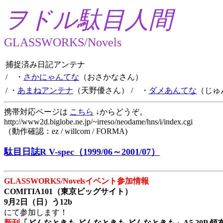
ヲドル駄目人間
GLASSWORKS/Novels
捕捉済み日記アンテナ
/ ・
さかにゃんてな
（おさかなさん）
/ ・
あまねアンテナ
（天野優さん）
/ ・
ダメあんてな
（じゅ
携帯対応ページは
こちら
↓からどうぞ。
http://www2d.biglobe.ne.jp/~irreso/neodame/hns/i/index.cgi
（動作確認：ez / willcom / FORMA)
駄目日誌R V-spec（1999/06～2001/07）
GLASSWORKS/Novelsイベント参加情報
COMITIA101（東京ビッグサイト）
9月2日（日）う12b
にて参加します！
新刊
「どんなときも どんなときも どんなときも」A5 20P 領布