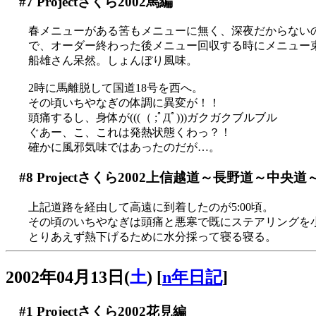
#7
Projectさくら2002馬編
春メニューがある筈もメニューに無く、深夜だからない
で、オーダー終わった後メニュー回収する時にメニュー束の
船雄さん呆然。しょんぼり風味。
2時に馬離脱して国道18号を西へ。
その頃いちやなぎの体調に異変が！！
頭痛するし、身体が(((（ ;ﾟДﾟ)))ガクガクブルブル
ぐあー、こ、これは発熱状態くわっ？！
確かに風邪気味ではあったのだが…。
#8
Projectさくら2002上信越道～長野道～中央
上記道路を経由して高遠に到着したのが5:00頃。
その頃のいちやなぎは頭痛と悪寒で既にステアリングを
とりあえず熱下げるために水分採って寝る寝る。
2002年04月13日(
土
)
[
n年日記
]
#1
Projectさくら2002花見編