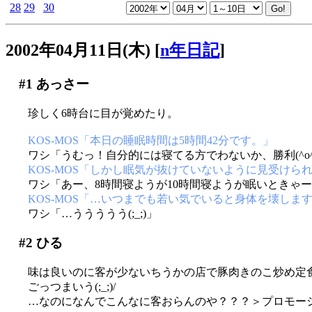
28
29
30
2002年04月11日(木)
[
n年日記
]
#1
あっさー
珍しく6時台に目が覚めたり。
KOS-MOS「本日の睡眠時間は5時間42分です。」
ワシ「うむっ！自分的には寝てる方でわないか、勝利(^o^
KOS-MOS「しかし眠気が抜けていないように見受けら
ワシ「あー、8時間寝ようが10時間寝ようが眠いときゃ
KOS-MOS「…いつまでも若い気でいると身体を壊しま
ワシ「…ううううう(;_;)」
#2
ひる
味は良いのに客が少ないちうかの店で豚肉きのこ炒め定
ごっつまいう(;_;)/
…なのになんでこんなに客おらんのや？？？＞プロモー