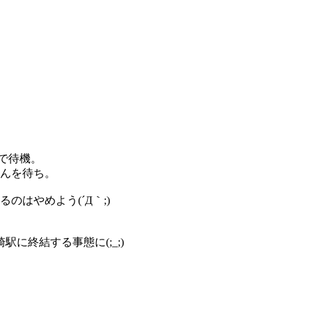
で待機。
んを待ち。
のはやめよう(´Д｀;)
。
に終結する事態に(;_;)