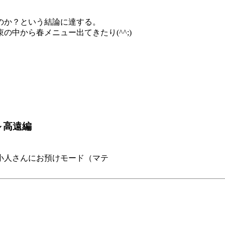
のか？という結論に達する。
中から春メニュー出てきたり(^^;)
道～高遠編
小人さんにお預けモード（マテ