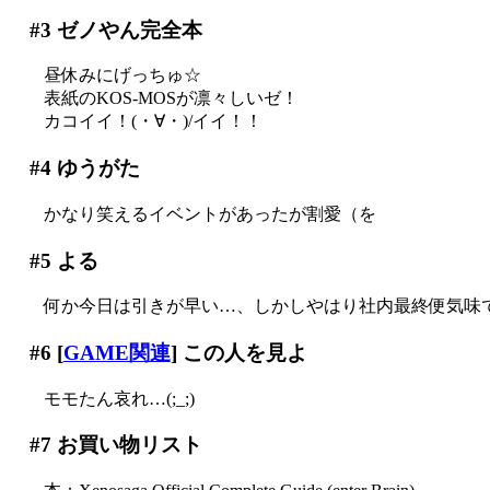
#3
ゼノやん完全本
昼休みにげっちゅ☆
表紙のKOS-MOSが凛々しいゼ！
カコイイ！(・∀・)/イイ！！
#4
ゆうがた
かなり笑えるイベントがあったが割愛（を
#5
よる
何か今日は引きが早い…、しかしやはり社内最終便気味
#6
[
GAME関連
] この人を見よ
モモたん哀れ…(;_;)
#7
お買い物リスト