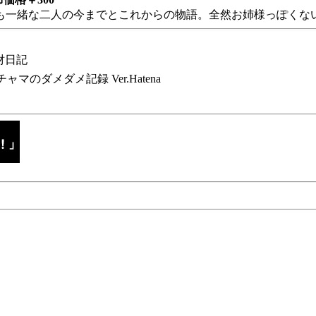
も一緒な二人の今までとこれからの物語。全然お姉様っぽくない
財日記
チャマのダメダメ記録 Ver.Hatena