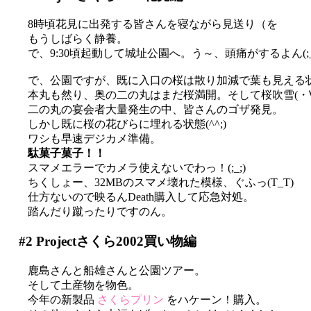
8時頃花見に出発する皆さんを寝ながら見送り（を
もうしばらく静養。
で、9:30頃起動して城址公園へ。う～、頭痛がするよん(;_
で、公園ですが、既に入口の桜は散り加減で葉も見える
本丸も然り、奥の二の丸はまだ桜満開。そして桜吹雪(・∀
二の丸の宴会者大量発生の中、皆さんのゴザ発見。
しかし既に桜の花びらに埋れる状態(^^;)
ワシも早速デジカメ準備。
駄菓子菓子！！
スマメエラーでカメラ使えないでわっ！(;_;)
ちくしょー、32MBのスマメ壊れた模様、ぐふっ(T_T)
仕方ないので映るんDeath購入して応急対処。
踏んだり蹴ったりですのん。
#2
Projectさくら2002買い物編
鹿島さんと船雄さんと公園ツアー。
そして土産物を物色。
今年の新製品
さくらプリン
をハケーン！購入。