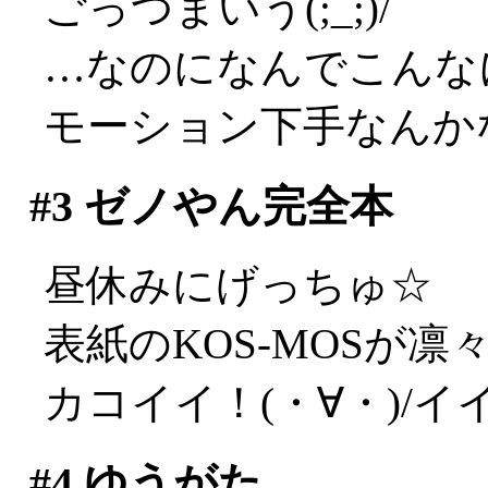
ごっつまいう(;_;)/
…なのになんでこんな
モーション下手なんか
#3
ゼノやん完全本
昼休みにげっちゅ☆
表紙のKOS-MOSが凛
カコイイ！(・∀・)/イ
#4
ゆうがた