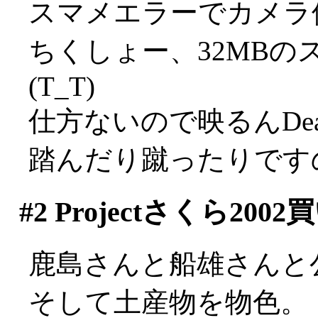
スマメエラーでカメラ使
ちくしょー、32MB
(T_T)
仕方ないので映るんDe
踏んだり蹴ったりです
#2
Projectさくら200
鹿島さんと船雄さんと
そして土産物を物色。