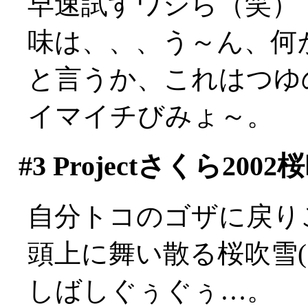
早速試すワシら（笑）
味は、、、う～ん、何
と言うか、これはつゆ
イマイチびみょ～。
#3
Projectさくら200
自分トコのゴザに戻り
頭上に舞い散る桜吹雪(
しばしぐぅぐぅ…。