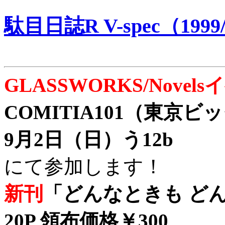
駄目日誌R V-spec（1999/
GLASSWORKS/Nove
COMITIA101（東京
9月2日（日）う12b
にて参加します！
新刊
「どんなときも どん
20P 領布価格￥300