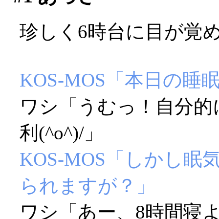
珍しく6時台に目が覚
KOS-MOS「本日の睡
ワシ「うむっ！自分的
利(^o^)/」
KOS-MOS「しかし
られますが？」
ワシ「あー、8時間寝