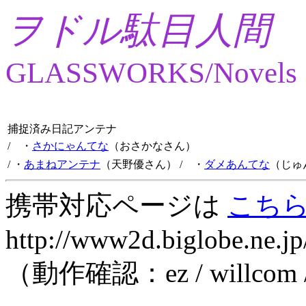
ヲドル駄目人間
GLASSWORKS/Novels
捕捉済み日記アンテナ
/ ・
さかにゃんてな
（おさかなさん）
/ ・
あまねアンテナ
（天野優さん）
/ ・
ダメあんてな
（じゅ
携帯対応ページは
こち
http://www2d.biglobe.ne.jp
（動作確認：ez / willcom 