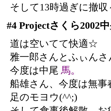
そして13時過ぎに撤収
#4
Projectさくら20
道は空いてて快適☆
雅一郎さんとふぃんさ
今度は中尾
馬。
船雄さん、今度は無事
足のモヨウ(^^;)
そして食事後解散。お