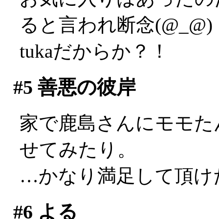
ると言われ断念(@_@)
tukaだからか？！
#5
善悪の彼岸
家で鹿島さんにモモた
せてみたり。
…かなり満足して頂け
#6
よる