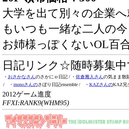
大学を出て別々の企業へ
もいつも一緒な二人の今
お姉様っぽくないOL百
日記リンク☆随時募集中です
・
おさかなさん
のさかにゃ日記
/ ・
佐倉雅人さん
の気まま散
/ ・
monoさんの
さぼり日記ensemble
/ ・
KAZさんの
KAZ兄
2012ゲーム進度
FFXI:RANK9(WHM95)