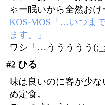
ゃー眠いから全然おけ
KOS-MOS「…いつ
ます。」
ワシ「…ううううう(;_;
#2
ひる
味は良いのに客が少な
め定食。