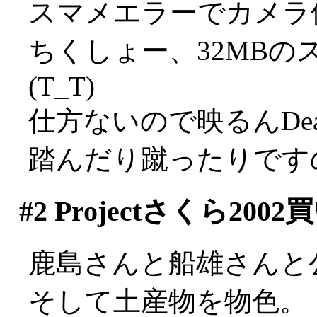
スマメエラーでカメラ使
ちくしょー、32MB
(T_T)
仕方ないので映るんDe
踏んだり蹴ったりです
#2
Projectさくら200
鹿島さんと船雄さんと
そして土産物を物色。