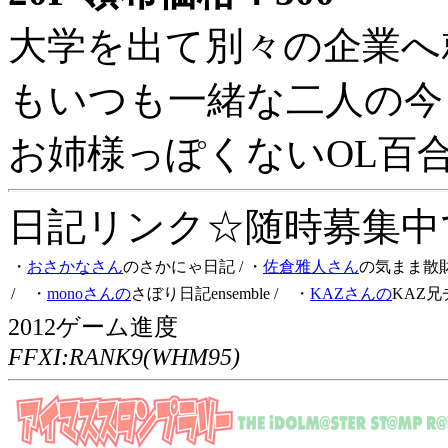
大学を出て別々の企業へ
もいつも一緒な二人の今
お姉様っぽくないOL百
日記リンク☆随時募集中です
・
おさかなさん
のさかにゃ日記
/ ・
佐倉雅人さん
の気まま散
/ ・
monoさんの
さぼり日記ensemble
/ ・
KAZさんの
KAZ兄
2012ゲーム進度
FFXI:RANK9(WHM95)