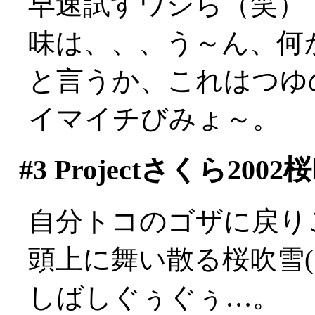
早速試すワシら（笑）
味は、、、う～ん、何
と言うか、これはつゆ
イマイチびみょ～。
#3
Projectさくら200
自分トコのゴザに戻り
頭上に舞い散る桜吹雪(
しばしぐぅぐぅ…。