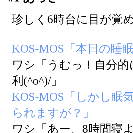
珍しく6時台に目が覚
KOS-MOS「本日の睡
ワシ「うむっ！自分的
利(^o^)/」
KOS-MOS「しかし
られますが？」
ワシ「あー、8時間寝