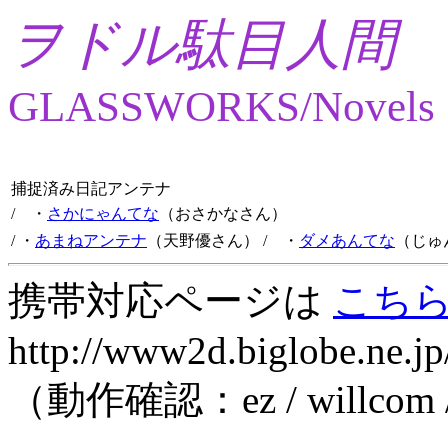
ヲドル駄目人間
GLASSWORKS/Novels
捕捉済み日記アンテナ
/ ・
さかにゃんてな
（おさかなさん）
/ ・
あまねアンテナ
（天野優さん）
/ ・
ダメあんてな
（じゅ
携帯対応ページは
こち
http://www2d.biglobe.ne.jp
（動作確認：ez / willcom 