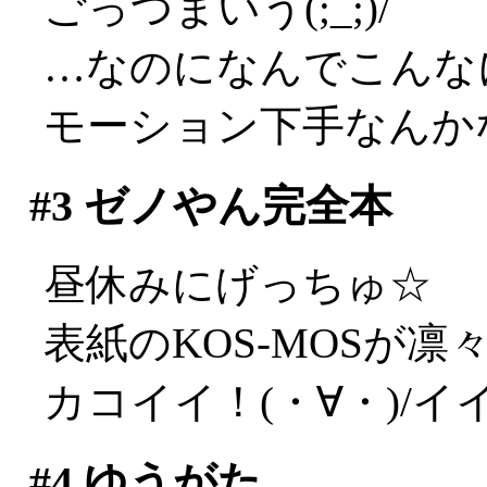
ごっつまいう(;_;)/
…なのになんでこんな
モーション下手なんか
#3
ゼノやん完全本
昼休みにげっちゅ☆
表紙のKOS-MOSが凛
カコイイ！(・∀・)/イ
#4
ゆうがた