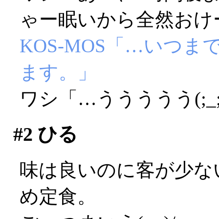
ゃー眠いから全然おけ
KOS-MOS「…いつ
ます。」
ワシ「…ううううう(;_;
#2
ひる
味は良いのに客が少な
め定食。