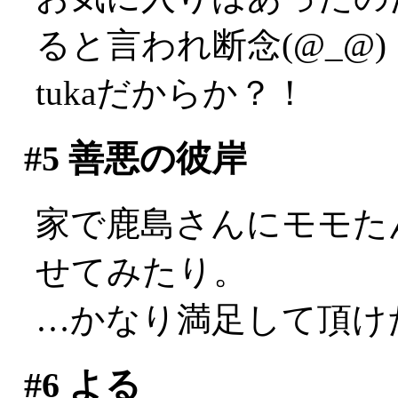
ると言われ断念(@_@)
tukaだからか？！
#5
善悪の彼岸
家で鹿島さんにモモた
せてみたり。
…かなり満足して頂け
#6
よる