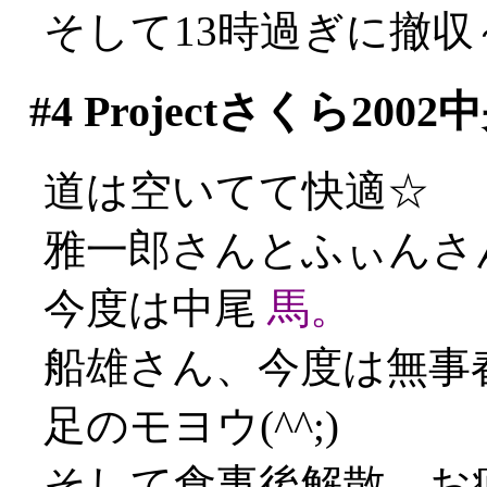
そして13時過ぎに撤収
#4
Projectさくら20
道は空いてて快適☆
雅一郎さんとふぃんさ
今度は中尾
馬。
船雄さん、今度は無事
足のモヨウ(^^;)
そして食事後解散。お