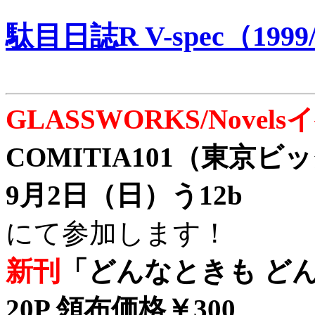
駄目日誌R V-spec（1999/
GLASSWORKS/Nove
COMITIA101（東京
9月2日（日）う12b
にて参加します！
新刊
「どんなときも どん
20P 領布価格￥300