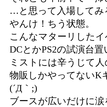
…と思って入場してみ
やんけ！ちう状態。
こんなマターリしたイ
DCとかPS2の試演台
ミストには辛うじて人
物販しかやってないK
(´Д｀;)
ブースが広いだけに涙