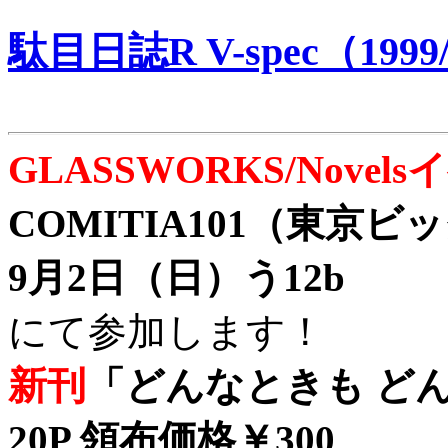
駄目日誌R V-spec（1999/
GLASSWORKS/Nove
COMITIA101（東京
9月2日（日）う12b
にて参加します！
新刊
「どんなときも どん
20P 領布価格￥300