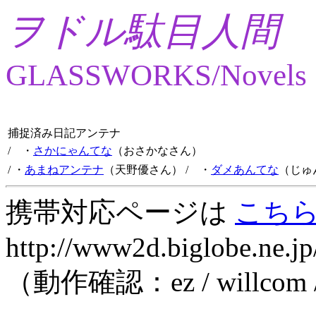
ヲドル駄目人間
GLASSWORKS/Novels
捕捉済み日記アンテナ
/ ・
さかにゃんてな
（おさかなさん）
/ ・
あまねアンテナ
（天野優さん）
/ ・
ダメあんてな
（じゅ
携帯対応ページは
こち
http://www2d.biglobe.ne.jp
（動作確認：ez / willcom 