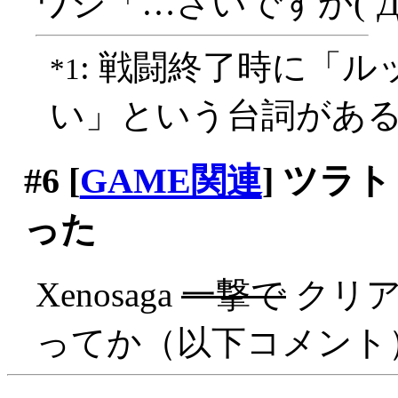
ワシ「…さいですか(´Д
: 戦闘終了時に「
*1
い」という台詞があ
#6
[
GAME関連
] ツラ
った
Xenosaga
一撃で
クリアァ
ってか（以下コメント