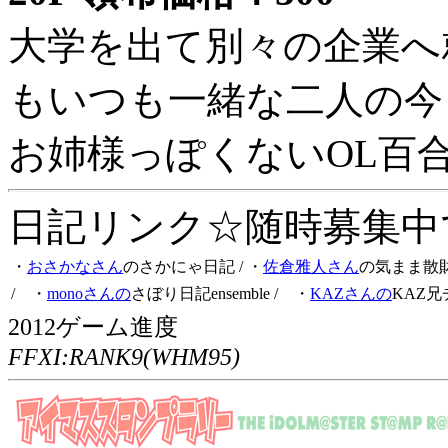
大学を出て別々の企業へ
もいつも一緒な二人の今
お姉様っぽくないOL百
日記リンク☆随時募集中です
・
おさかなさん
のさかにゃ日記
/ ・
佐倉雅人さん
の気まま散
/ ・
monoさんの
さぼり日記ensemble
/ ・
KAZさんの
KAZ兄
2012ゲーム進度
FFXI:RANK9(WHM95)