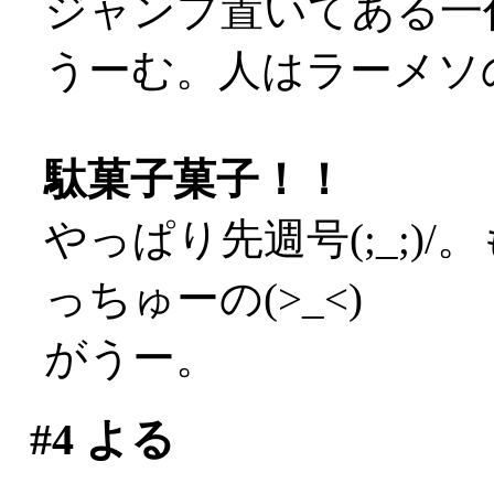
ジャンプ置いてある一
うーむ。人はラーメソの
駄菓子菓子！！
やっぱり先週号(;_;)
っちゅーの(>_<)
がうー。
#4
よる