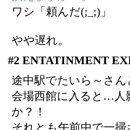
ワシ「頼んだ(;_;)」
やや遅れ。
#2
ENTATINMENT EXP
途中駅でたいら～さん
会場西館に入ると…人
か？！
それとも午前中で一掃