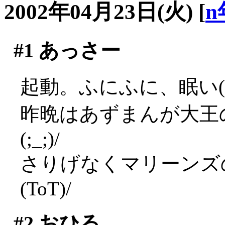
2002年04月23日(火)
[
n
#1
あっさー
起動。ふにふに、眠い(*
昨晩はあずまんが大王
(;_;)/
さりげなくマリーンズ
(ToT)/
#2
おひる