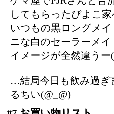
ゲマ屋でPJRさんと
してもらったぴよこ家
いつもの黒ロングメイ
ニな白のセーラーメイ
イメージが全然違うー(
…結局今日も飲み過ぎ
るちい(@_@)
#7
お買い物リスト