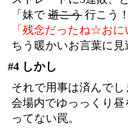
「妹で
逝こう
行こう！
「残念だったね☆おに
ちう暖かいお言葉に見送ら
#4
しかし
それで用事は済んでしまっ
会場内でゆっっくり昼
ってない罠。