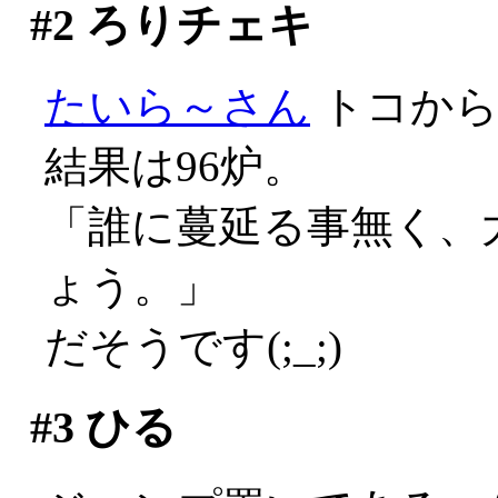
#2
ろりチェキ
たいら～さん
トコか
結果は96炉。
「誰に蔓延る事無く、大
ょう。」
だそうです(;_;)
#3
ひる