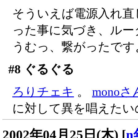
そういえば電源入れ直
った事に気づき、ルー
うむっ、繋がったです
#8
ぐるぐる
ろりチェキ
。
mono
に対して異を唱えたい
2002年04月25日(木)
[
n