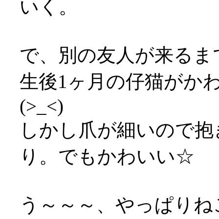
いく。
で、別の友人が来るま
生後1ヶ月の仔猫がか
(>_<)
しかし爪が細いので抱
り。でもかわいい☆
う～～～、やっぱりねこ