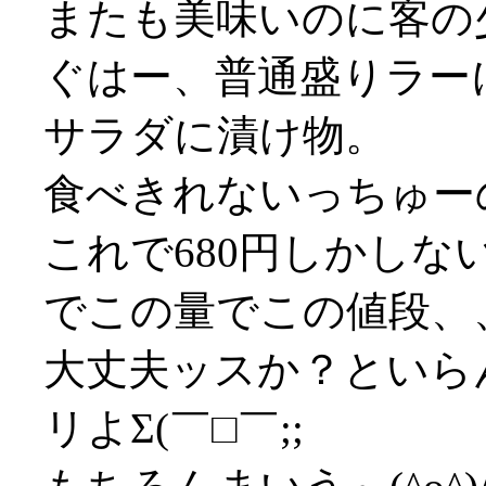
またも美味いのに客の
ぐはー、普通盛りラー
サラダに漬け物。
食べきれないっちゅーの(
これで680円しかし
でこの量でこの値段、
大丈夫ッスか？といら
リよΣ(￣□￣;;