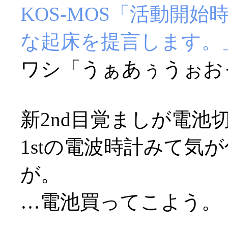
KOS-MOS「活動開
な起床を提言します。
ワシ「うぁあぅうぉおっ(
新2nd目覚ましが電池切
1stの電波時計みて気
が。
…電池買ってこよう。