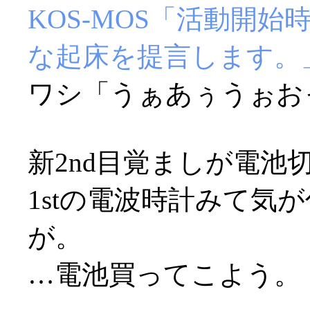
KOS-MOS「活動開
な起床を提言します。
ワシ「うぁあぅうぉおっ(
新2nd目覚ましが電池切
1stの電波時計みて気
が。
…電池買ってこよう。