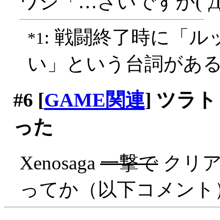
ワシ「…さいですか(´Д
: 戦闘終了時に「
*1
い」という台詞があ
#6
[
GAME関連
] ツラ
った
Xenosaga
一撃で
クリアァ
ってか（以下コメント