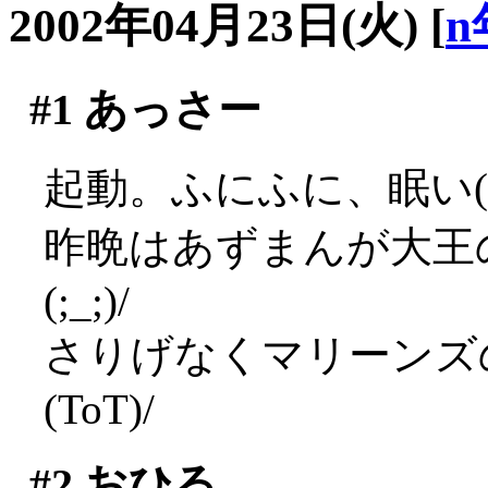
2002年04月23日(火)
[
n
#1
あっさー
起動。ふにふに、眠い(*
昨晩はあずまんが大王
(;_;)/
さりげなくマリーンズ
(ToT)/
#2
おひる