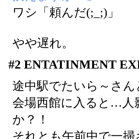
ワシ「頼んだ(;_;)」
やや遅れ。
#2
ENTATINMENT EXP
途中駅でたいら～さん
会場西館に入ると…人
か？！
それとも午前中で一掃