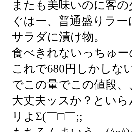
またも美味いのに客の
ぐはー、普通盛りラー
サラダに漬け物。
食べきれないっちゅーの(
これで680円しかし
でこの量でこの値段、
大丈夫ッスか？といら
リよΣ(￣□￣;;