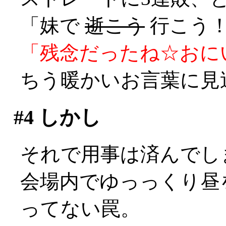
「妹で
逝こう
行こう！
「残念だったね☆おに
ちう暖かいお言葉に見送ら
#4
しかし
それで用事は済んでしまっ
会場内でゆっっくり昼
ってない罠。