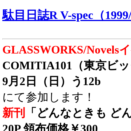
駄目日誌R V-spec（1999/
GLASSWORKS/Nove
COMITIA101（東京
9月2日（日）う12b
にて参加します！
新刊
「どんなときも どん
20P 領布価格￥300