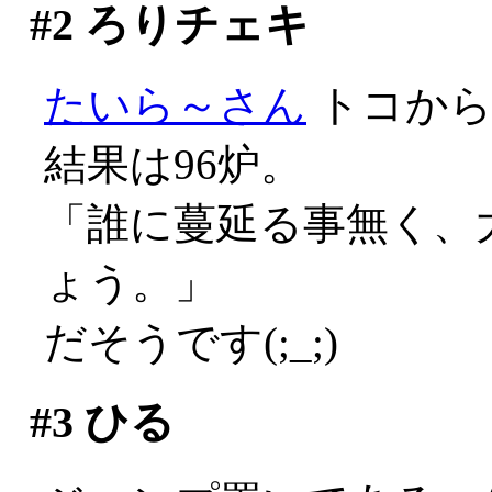
#2
ろりチェキ
たいら～さん
トコか
結果は96炉。
「誰に蔓延る事無く、大
ょう。」
だそうです(;_;)
#3
ひる