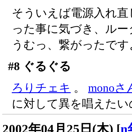
そういえば電源入れ直
った事に気づき、ルー
うむっ、繋がったです
#8
ぐるぐる
ろりチェキ
。
mono
に対して異を唱えたい
2002年04月25日(木)
[
n