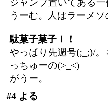
ジャンプ置いてある一
うーむ。人はラーメソの
駄菓子菓子！！
やっぱり先週号(;_;)
っちゅーの(>_<)
がうー。
#4
よる