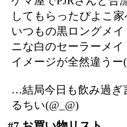
ゲマ屋でPJRさんと
してもらったぴよこ家
いつもの黒ロングメイ
ニな白のセーラーメイ
イメージが全然違うー(
…結局今日も飲み過ぎ
るちい(@_@)
#7
お買い物リスト