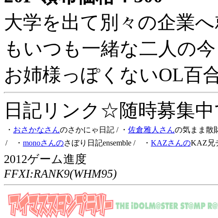
大学を出て別々の企業へ
もいつも一緒な二人の今
お姉様っぽくないOL百
日記リンク☆随時募集中です
・
おさかなさん
のさかにゃ日記
/ ・
佐倉雅人さん
の気まま散
/ ・
monoさんの
さぼり日記ensemble
/ ・
KAZさんの
KAZ兄
2012ゲーム進度
FFXI:RANK9(WHM95)