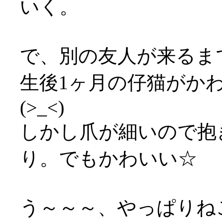
いく。
で、別の友人が来るま
生後1ヶ月の仔猫がか
(>_<)
しかし爪が細いので抱
り。でもかわいい☆
う～～～、やっぱりねこ