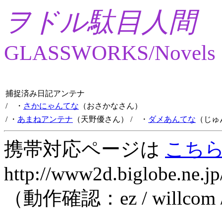
ヲドル駄目人間
GLASSWORKS/Novels
捕捉済み日記アンテナ
/ ・
さかにゃんてな
（おさかなさん）
/ ・
あまねアンテナ
（天野優さん）
/ ・
ダメあんてな
（じゅ
携帯対応ページは
こち
http://www2d.biglobe.ne.jp
（動作確認：ez / willcom 