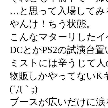
…と思って入場してみ
やんけ！ちう状態。
こんなマターリしたイ
DCとかPS2の試演台
ミストには辛うじて人
物販しかやってないK
(´Д｀;)
ブースが広いだけに涙