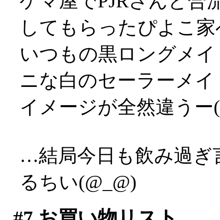
ゲマ屋でPJRさんと
してもらったぴよこ家
いつもの黒ロングメイ
ニな白のセーラーメイ
イメージが全然違うー(
…結局今日も飲み過ぎ
るちい(@_@)
#7
お買い物リスト