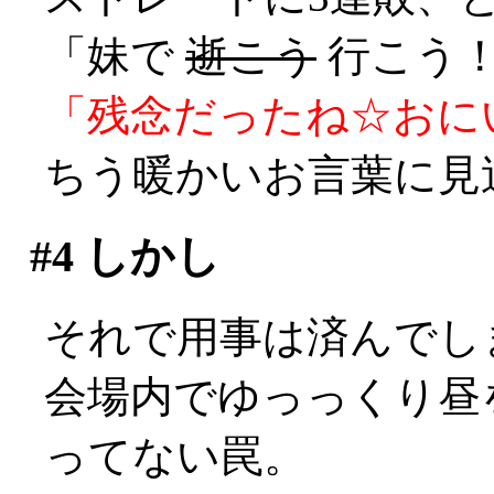
「妹で
逝こう
行こう！
「残念だったね☆おに
ちう暖かいお言葉に見送ら
#4
しかし
それで用事は済んでしまっ
会場内でゆっっくり昼
ってない罠。