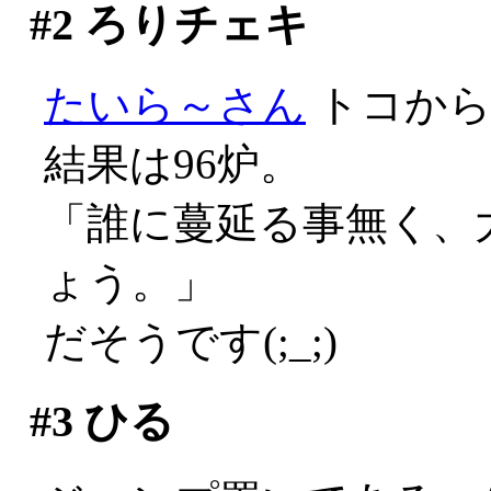
#2
ろりチェキ
たいら～さん
トコか
結果は96炉。
「誰に蔓延る事無く、大
ょう。」
だそうです(;_;)
#3
ひる