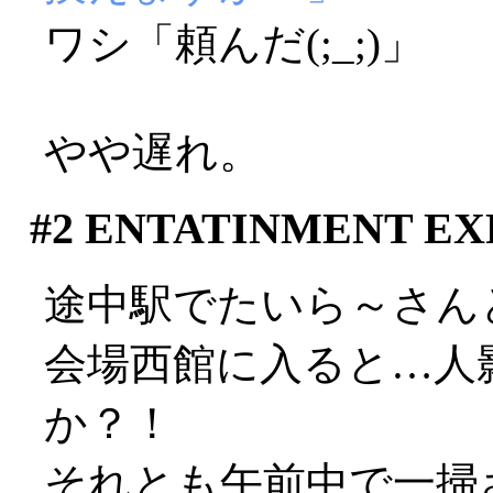
ワシ「頼んだ(;_;)」
やや遅れ。
#2
ENTATINMENT EXP
途中駅でたいら～さん
会場西館に入ると…人
か？！
それとも午前中で一掃