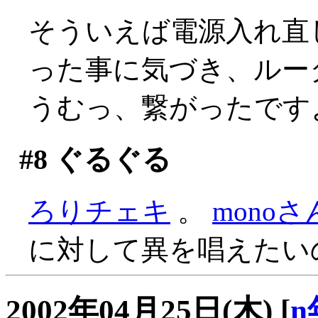
そういえば電源入れ直
った事に気づき、ルー
うむっ、繋がったです
#8
ぐるぐる
ろりチェキ
。
mono
に対して異を唱えたい
2002年04月25日(木)
[
n