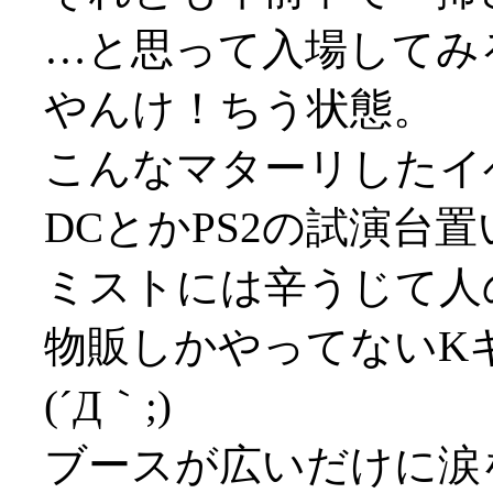
…と思って入場してみ
やんけ！ちう状態。
こんなマターリしたイ
DCとかPS2の試演台
ミストには辛うじて人
物販しかやってないK
(´Д｀;)
ブースが広いだけに涙