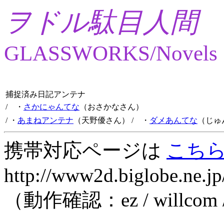
ヲドル駄目人間
GLASSWORKS/Novels
捕捉済み日記アンテナ
/ ・
さかにゃんてな
（おさかなさん）
/ ・
あまねアンテナ
（天野優さん）
/ ・
ダメあんてな
（じゅ
携帯対応ページは
こち
http://www2d.biglobe.ne.jp
（動作確認：ez / willcom 