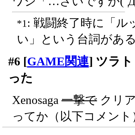
ワシ「…さいですか(´Д
: 戦闘終了時に「
*1
い」という台詞があ
#6
[
GAME関連
] ツラ
った
Xenosaga
一撃で
クリアァ
ってか（以下コメント