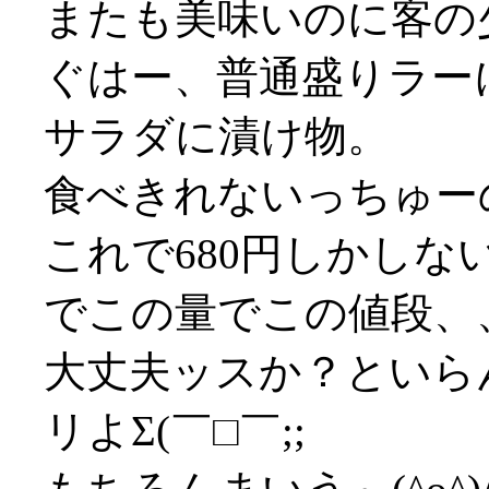
またも美味いのに客の
ぐはー、普通盛りラー
サラダに漬け物。
食べきれないっちゅーの(
これで680円しかし
でこの量でこの値段、
大丈夫ッスか？といら
リよΣ(￣□￣;;