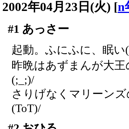
2002年04月23日(火)
[
n
#1
あっさー
起動。ふにふに、眠い(*
昨晩はあずまんが大王
(;_;)/
さりげなくマリーンズ
(ToT)/
#2
おひる