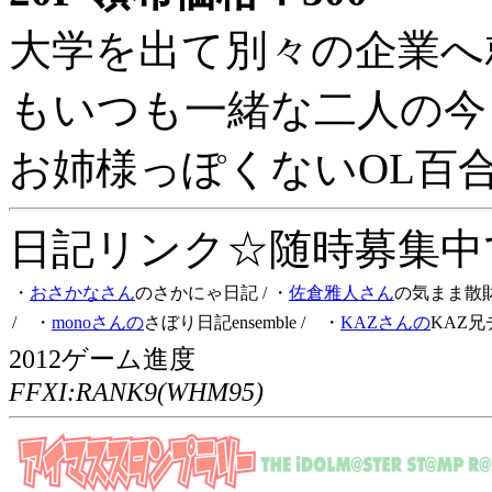
大学を出て別々の企業へ
もいつも一緒な二人の今
お姉様っぽくないOL百
日記リンク☆随時募集中です
・
おさかなさん
のさかにゃ日記
/ ・
佐倉雅人さん
の気まま散
/ ・
monoさんの
さぼり日記ensemble
/ ・
KAZさんの
KAZ兄
2012ゲーム進度
FFXI:RANK9(WHM95)