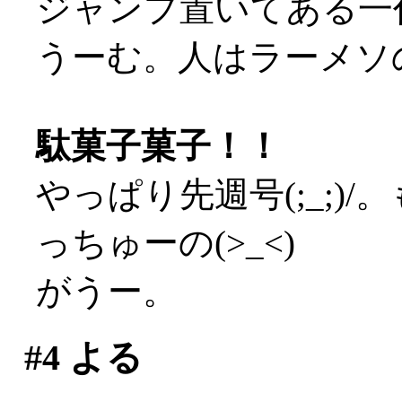
ジャンプ置いてある一
うーむ。人はラーメソの
駄菓子菓子！！
やっぱり先週号(;_;)
っちゅーの(>_<)
がうー。
#4
よる