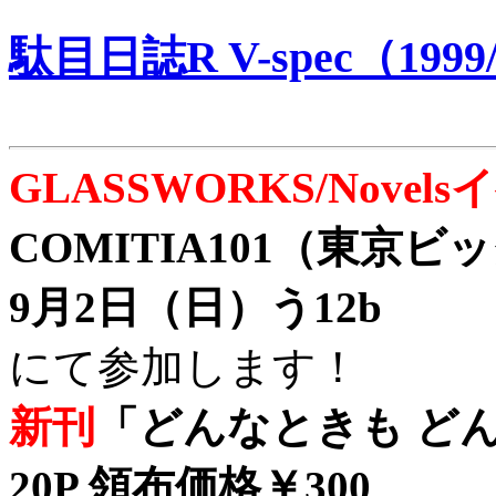
駄目日誌R V-spec（1999/
GLASSWORKS/Nove
COMITIA101（東京
9月2日（日）う12b
にて参加します！
新刊
「どんなときも どん
20P 領布価格￥300