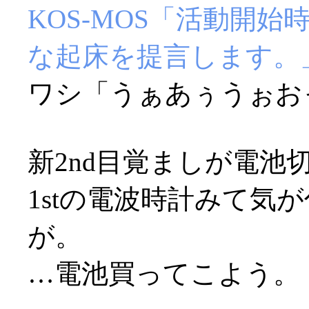
KOS-MOS「活動開
な起床を提言します。
ワシ「うぁあぅうぉおっ(
新2nd目覚ましが電池切
1stの電波時計みて気
が。
…電池買ってこよう。