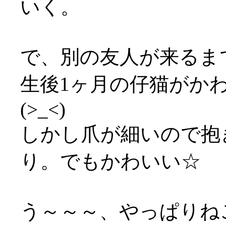
いく。
で、別の友人が来るま
生後1ヶ月の仔猫がか
(>_<)
しかし爪が細いので抱
り。でもかわいい☆
う～～～、やっぱりねこ