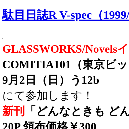
駄目日誌R V-spec（1999/
GLASSWORKS/Nove
COMITIA101（東京
9月2日（日）う12b
にて参加します！
新刊
「どんなときも どん
20P 領布価格￥300