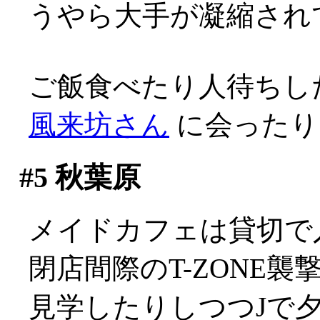
うやら大手が凝縮され
ご飯食べたり人待ちし
風来坊さん
に会ったり
#5
秋葉原
メイドカフェは貸切で入れ
閉店間際のT-ZONE
見学したりしつつJで