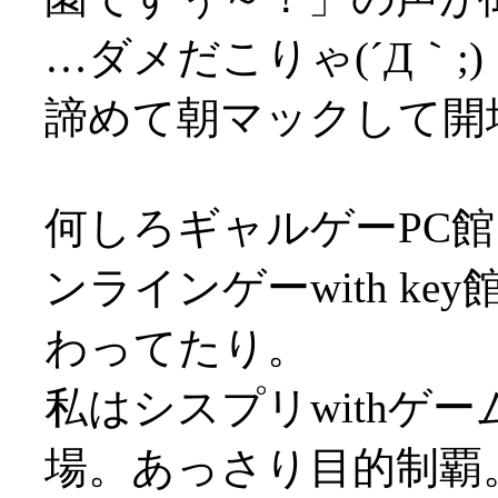
…ダメだこりゃ(´Д｀;)
諦めて朝マックして開
何しろギャルゲーPC館
ンラインゲーwith k
わってたり。
私はシスプリwithゲ
場。あっさり目的制覇