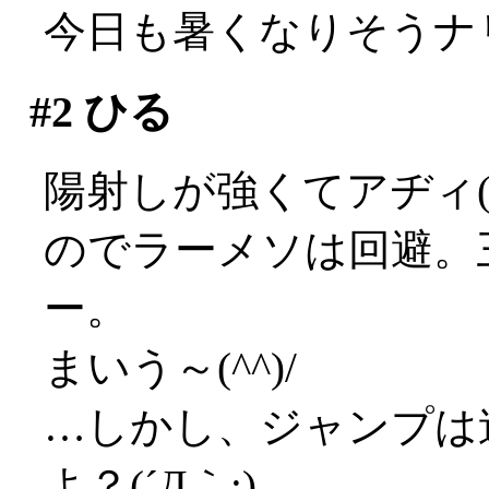
今日も暑くなりそうナ
#2
ひる
陽射しが強くてアヂィ(;_
のでラーメソは回避。
ー。
まいう～(^^)/
…しかし、ジャンプは
よ？(´Д｀;)