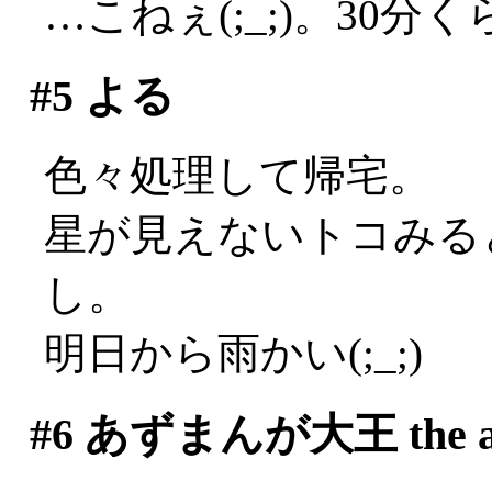
…こねぇ(;_;)。30
#5
よる
色々処理して帰宅。
星が見えないトコみる
し。
明日から雨かい(;_;)
#6
あずまんが大王 the an