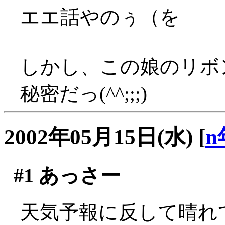
エエ話やのぅ（を
しかし、この娘のリボ
秘密だっ(^^;;;)
2002年05月15日(水)
[
n
#1
あっさー
天気予報に反して晴れてま