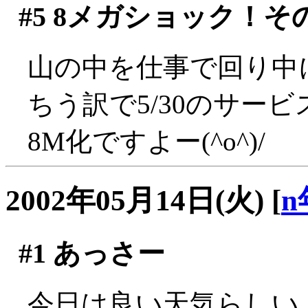
#5
8メガショック！そ
山の中を仕事で回り中
ちう訳で5/30のサー
8M化ですよー(^o^)/
2002年05月14日(火)
[
n
#1
あっさー
今日は良い天気らしい