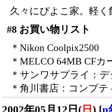
久々にぴよこ家。軽く
#8
お買い物リスト
＊Nikon Coolpix2500
＊MELCO 64MB CF
＊サンワサプライ：デ
＊角川書店：コンプテ
2002年05月12日(
日
)
[
n