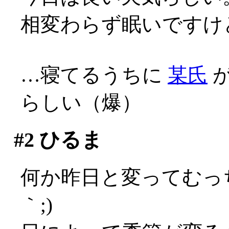
相変わらず眠いですけ
…寝てるうちに
某氏
が
らしい（爆）
#2
ひるま
何か昨日と変ってむっ
｀;)