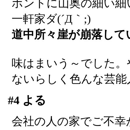
ホントに山奥の細い細
一軒家ダ(´Д｀;)
道中所々崖が崩落してい
味はまいう～でした。
ないらしく色んな芸能
#4
よる
会社の人の家でご不幸