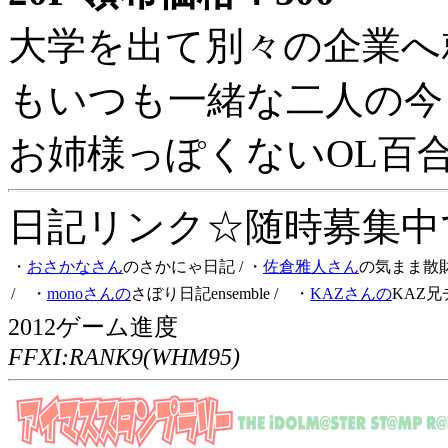
大学を出て別々の企業へ
もいつも一緒な二人の今
お姉様っぽくないOL百
日記リンク☆随時募集中です
・
おさかなさん
のさかにゃ日記
/ ・
佐倉雅人さん
の気まま散
/ ・
monoさんの
さぼり日記ensemble
/ ・
KAZさんの
KAZ兄
2012ゲーム進度
FFXI:RANK9(WHM95)