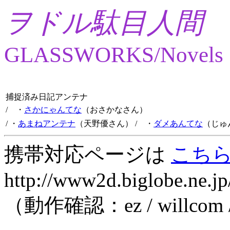
ヲドル駄目人間
GLASSWORKS/Novels
捕捉済み日記アンテナ
/ ・
さかにゃんてな
（おさかなさん）
/ ・
あまねアンテナ
（天野優さん）
/ ・
ダメあんてな
（じゅ
携帯対応ページは
こち
http://www2d.biglobe.ne.jp
（動作確認：ez / willcom 