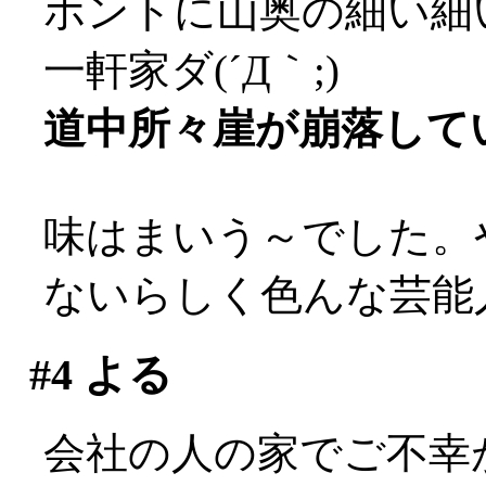
ホントに山奥の細い細
一軒家ダ(´Д｀;)
道中所々崖が崩落してい
味はまいう～でした。
ないらしく色んな芸能
#4
よる
会社の人の家でご不幸