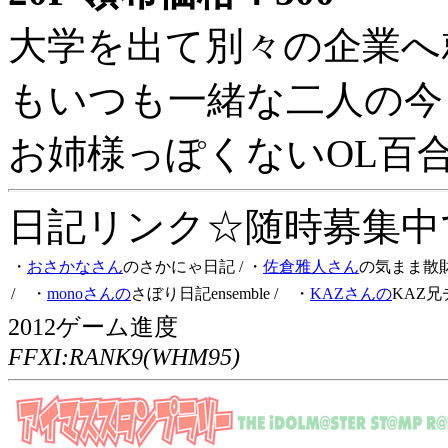
大学を出て別々の企業へ
もいつも一緒な二人の今
お姉様っぽくないOL百
日記リンク☆随時募集中です
・
おさかなさん
のさかにゃ日記
/ ・
佐倉雅人さん
の気まま散
/ ・
monoさんの
さぼり日記ensemble
/ ・
KAZさんの
KAZ兄
2012ゲーム進度
FFXI:RANK9(WHM95)