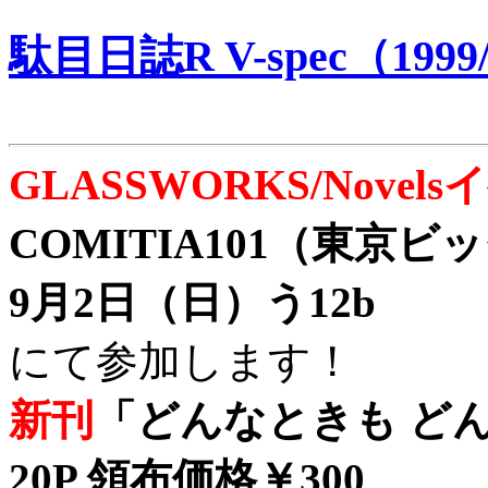
駄目日誌R V-spec（1999/
GLASSWORKS/Nove
COMITIA101（東京
9月2日（日）う12b
にて参加します！
新刊
「どんなときも どん
20P 領布価格￥300