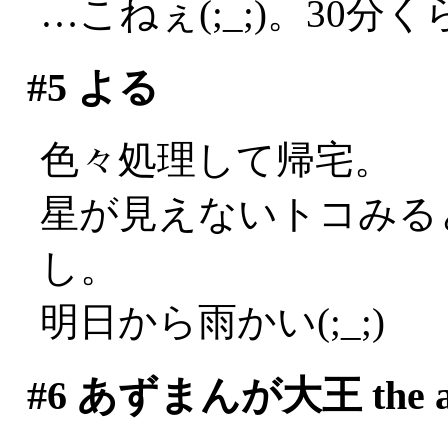
…こねぇ(;_;)。30
#5
よる
色々処理して帰宅。
星が見えないトコみる
し。
明日から雨かい(;_;)
#6
あずまんが大王 the an