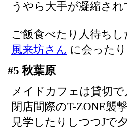
うやら大手が凝縮され
ご飯食べたり人待ちし
風来坊さん
に会ったり
#5
秋葉原
メイドカフェは貸切で入れ
閉店間際のT-ZONE
見学したりしつつJで