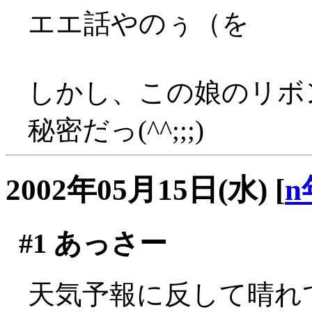
エエ話やのぅ（を
しかし、この娘のリボ
秘密だっ(^^;;;)
2002年05月15日(水)
[
n
#1
あっさー
天気予報に反して晴れてま