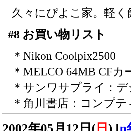
久々にぴよこ家。軽く
#8
お買い物リスト
＊Nikon Coolpix2500
＊MELCO 64MB CF
＊サンワサプライ：デ
＊角川書店：コンプテ
2002年05月12日(
日
)
[
n