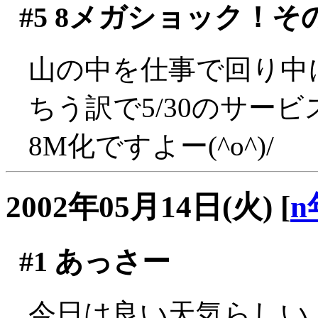
#5
8メガショック！そ
山の中を仕事で回り中
ちう訳で5/30のサー
8M化ですよー(^o^)/
2002年05月14日(火)
[
n
#1
あっさー
今日は良い天気らしい