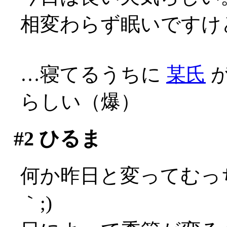
相変わらず眠いですけ
…寝てるうちに
某氏
が
らしい（爆）
#2
ひるま
何か昨日と変ってむっ
｀;)