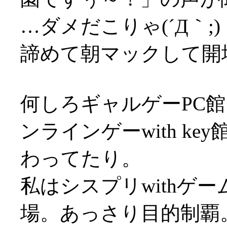
…ダメだこりゃ(´Д｀;)
諦めて朝マックして開
何しろギャルゲーPC館
ンラインゲーwith k
わってたり。
私はシスプリwithゲ
場。あっさり目的制覇