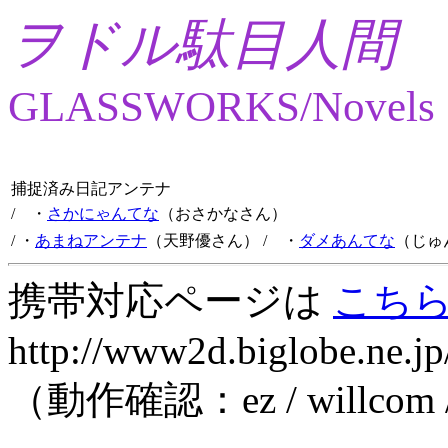
ヲドル駄目人間
GLASSWORKS/Novels
捕捉済み日記アンテナ
/ ・
さかにゃんてな
（おさかなさん）
/ ・
あまねアンテナ
（天野優さん）
/ ・
ダメあんてな
（じゅ
携帯対応ページは
こち
http://www2d.biglobe.ne.jp
（動作確認：ez / willcom 