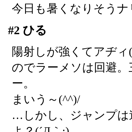
今日も暑くなりそうナ
#2
ひる
陽射しが強くてアヂィ(;_
のでラーメソは回避。
ー。
まいう～(^^)/
…しかし、ジャンプは
よ？(´Д｀;)