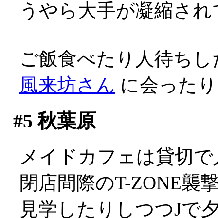
うやら大手が凝縮され
ご飯食べたり人待ちし
風来坊さん
に会ったり
#5
秋葉原
メイドカフェは貸切で入れ
閉店間際のT-ZONE
見学したりしつつJで