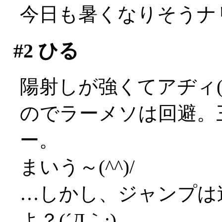
今日も暑くなりそうナ
#2
ひる
陽射しが強くてアヂィ(;_
のでラーメソは回避。
ー。
まいう～(^^)/
…しかし、ジャンプは
よ？(´Д｀;)