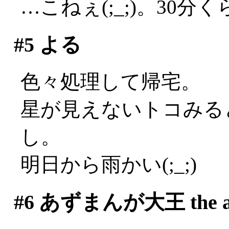
…こねぇ(;_;)。30
#5
よる
色々処理して帰宅。
星が見えないトコみる
し。
明日から雨かい(;_;)
#6
あずまんが大王 the an