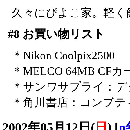
久々にぴよこ家。軽く
#8
お買い物リスト
＊Nikon Coolpix2500
＊MELCO 64MB CF
＊サンワサプライ：デ
＊角川書店：コンプテ
2002年05月12日(
日
)
[
n