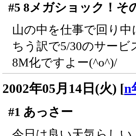
#5
8メガショック！そ
山の中を仕事で回り中
ちう訳で5/30のサー
8M化ですよー(^o^)/
2002年05月14日(火)
[
n
#1
あっさー
今日は良い天気らしい