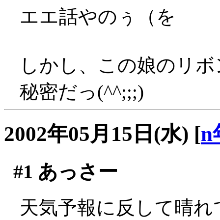
エエ話やのぅ（を
しかし、この娘のリボ
秘密だっ(^^;;;)
2002年05月15日(水)
[
n
#1
あっさー
天気予報に反して晴れてま