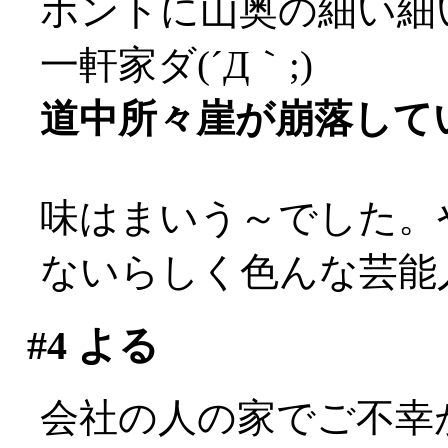
ホントに山奥の細い細
一軒家ダ(´Д｀;)
道中所々崖が崩落してい
味はまいう～でした。
ないらしく色んな芸能
#4
よる
会社の人の家でご不幸