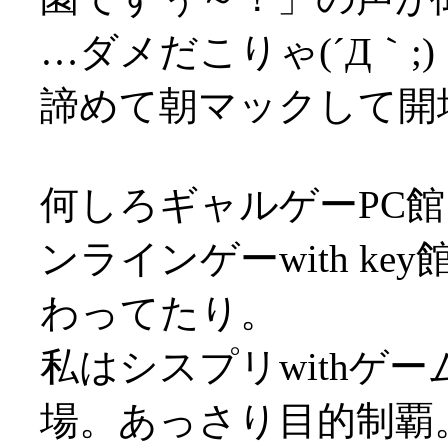
…ダメだこりゃ(´Д｀;)
諦めて朝マックして開
何しろギャルゲーPC館
ンラインゲーwith k
わってたり。
私はシスプリwithゲ
場。あっさり目的制覇