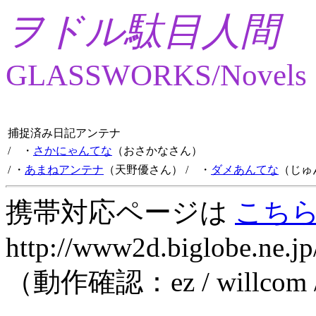
ヲドル駄目人間
GLASSWORKS/Novels
捕捉済み日記アンテナ
/ ・
さかにゃんてな
（おさかなさん）
/ ・
あまねアンテナ
（天野優さん）
/ ・
ダメあんてな
（じゅ
携帯対応ページは
こち
http://www2d.biglobe.ne.jp
（動作確認：ez / willcom 