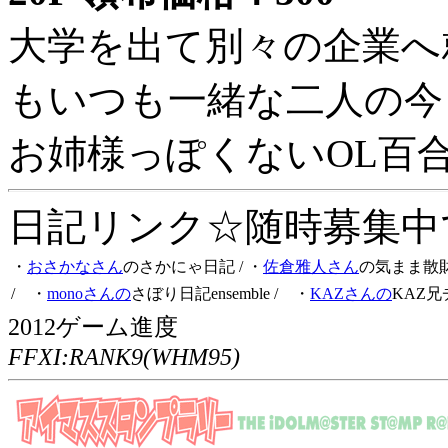
大学を出て別々の企業へ
もいつも一緒な二人の今
お姉様っぽくないOL百
日記リンク☆随時募集中です
・
おさかなさん
のさかにゃ日記
/ ・
佐倉雅人さん
の気まま散
/ ・
monoさんの
さぼり日記ensemble
/ ・
KAZさんの
KAZ兄
2012ゲーム進度
FFXI:RANK9(WHM95)