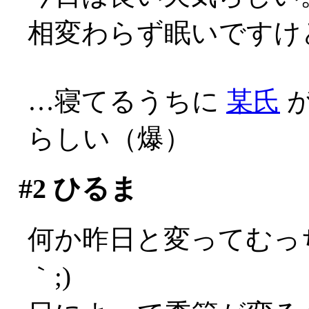
相変わらず眠いですけ
…寝てるうちに
某氏
が
らしい（爆）
#2
ひるま
何か昨日と変ってむっ
｀;)