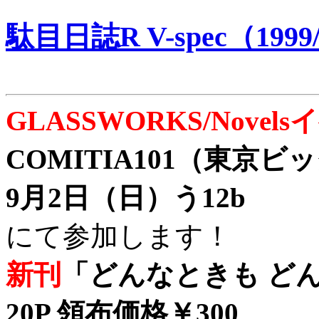
駄目日誌R V-spec（1999/
GLASSWORKS/Nove
COMITIA101（東京
9月2日（日）う12b
にて参加します！
新刊
「どんなときも どん
20P 領布価格￥300