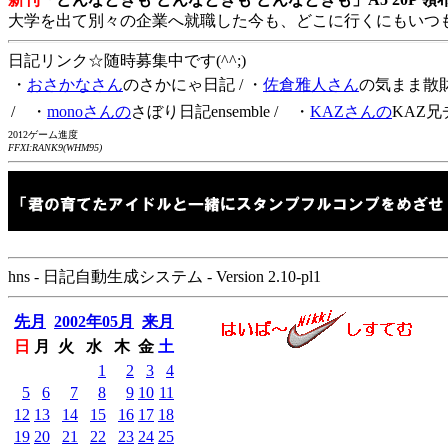
大学を出て別々の企業へ就職した今も、どこに行くにもいつ
日記リンク☆随時募集中です(^^;)
・
おさかなさん
のさかにゃ日記
/ ・
佐倉雅人さん
の気まま散
/ ・
monoさんの
さぼり日記ensemble
/ ・
KAZさんの
KAZ兄
2012ゲーム進度
FFXI:RANK9(WHM95)
hns - 日記自動生成システム - Version 2.10-pl1
先月
2002年05月
来月
日
月
火
水
木
金
土
1
2
3
4
5
6
7
8
9
10
11
12
13
14
15
16
17
18
19
20
21
22
23
24
25