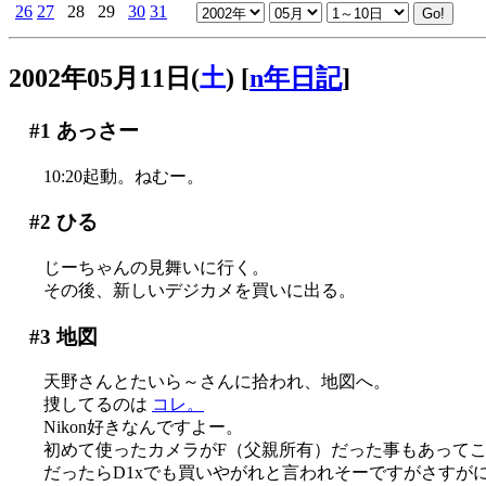
26
27
28
29
30
31
2002年05月11日(
土
)
[
n年日記
]
#1
あっさー
10:20起動。ねむー。
#2
ひる
じーちゃんの見舞いに行く。
その後、新しいデジカメを買いに出る。
#3
地図
天野さんとたいら～さんに拾われ、地図へ。
捜してるのは
コレ。
Nikon好きなんですよー。
初めて使ったカメラがF（父親所有）だった事もあってこの
だったらD1xでも買いやがれと言われそーですがさすがに手