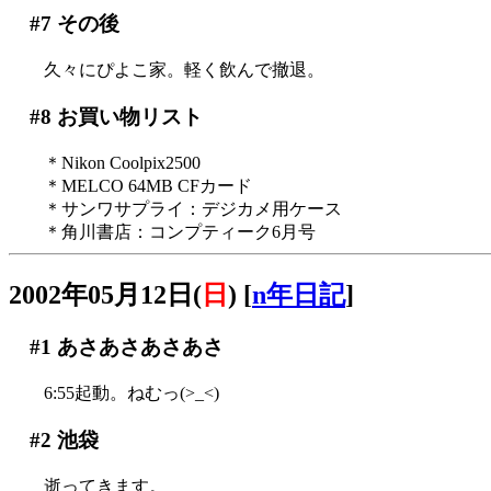
#7
その後
久々にぴよこ家。軽く飲んで撤退。
#8
お買い物リスト
＊Nikon Coolpix2500
＊MELCO 64MB CFカード
＊サンワサプライ：デジカメ用ケース
＊角川書店：コンプティーク6月号
2002年05月12日(
日
)
[
n年日記
]
#1
あさあさあさあさ
6:55起動。ねむっ(>_<)
#2
池袋
逝ってきます。