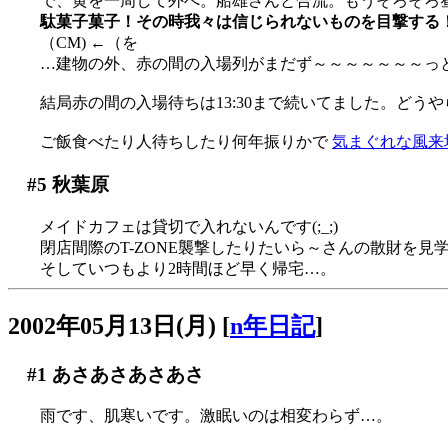
で、黄を一周して外へ。船雄さんと合流。もうそろそろ
駄菓子菓子！その時我々は信じられないものを目撃する
（CM) ←（を
…建物の外、赤の間の入場列がまだず～～～～～～～っと外
結局赤の間の入場待ちは13:30まで続いてました。どう
ご飯食べたり人待ちしたり何年振りかで
気まぐれな風来
#5
秋葉原
メイドカフェは貸切で入れないんです(;_;)
閉店間際のT-ZONE襲撃したりたいら～さんの散財を見
そしていつもより2時間ほど早く帰宅…。
2002年05月13日(月)
[
n年日記
]
#1
あさあさあさあさ
雨です、肌寒いです。激眠いのは相変わらず…。