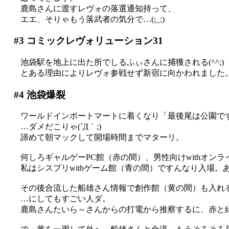
鹿島さんに渡すレヴォの落選通知持って、
エエ、そりゃもう落武者の気分で…(;_;)
#3
コミックレヴォリューション31
池袋駅を地上に出た所でしるふぃさんに捕獲される(^^;)
とある理由によりレヴォ参戦せず新宿に向かわれました
#4
池袋爆裂
ワールドインポートマートに着くなり「最後尾は公園ですぅ
…ダメだこりゃ(´Д｀;)
諦めて朝マックして開場時間までマターリ。
何しろギャルゲーPC館（赤の間）、男性向けwithオンライ
私はシスプリwithゲーム館（青の間）ですんなり入場。
その後合流した船雄さん情報で創作館（黄の間）も入れ
…にしてもすごい人ダ。
鹿島さんたいら～さんからの打電から推察するに、赤と