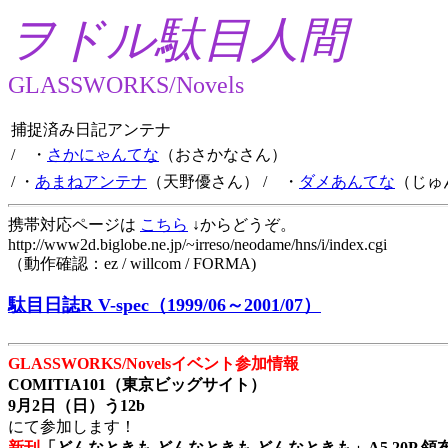
ヲドル駄目人間
GLASSWORKS/Novels
捕捉済み日記アンテナ
/ ・
さかにゃんてな
（おさかなさん）
/ ・
あまねアンテナ
（天野優さん）
/ ・
ダメあんてな
（じゅ
携帯対応ページは
こちら
↓からどうぞ。
http://www2d.biglobe.ne.jp/~irreso/neodame/hns/i/index.cgi
（動作確認：ez / willcom / FORMA)
駄目日誌R V-spec（1999/06～2001/07）
GLASSWORKS/Novelsイベント参加情報
COMITIA101（東京ビッグサイト）
9月2日（日）う12b
にて参加します！
新刊
「どんなときも どんなときも どんなときも」A5 20P 領布