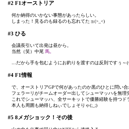
#2
F1オーストリア
何か納得のいかない事態があったらしい。
しまった！見るのも録るのも忘れてたョ(>_<)
#3
ひる
会議長引いて出発は昼から。
当然（笑）中尾
馬。
…だから手を包むようにお釣りを渡すのは反則ですぅ～(^^;
#4
F1情報
で、オーストリアGPで何があったのか黒のひとに問い合
フェラーリがチームオーダー出してシューマッハを無理矢理
これでシューマッハ、全サーキットで優勝経験を持つド
本人も周囲も納得しねぃでしょそりゃ(;_;)
#5
8メガショック！その後