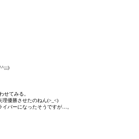
;;)
わせてみる。
優勝させたのねん(>_<)
ライバーになったそうですが…。