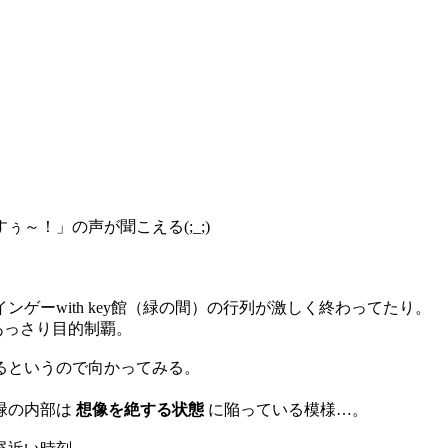
。
～！」の声が聞こえる(;_;)
ンゲーwith key館（緑の間）の行列が激しく終わってたり。
あっさり目的制覇。
るというので向かってみる。
緑の内部は
想像を絶する状態
に陥っている模様…。