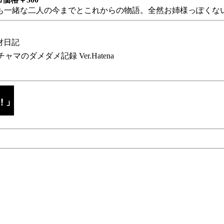
も一緒な二人の今までとこれからの物語。全然お姉様っぽくない
財日記
チャマのダメダメ記録 Ver.Hatena