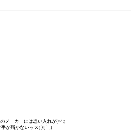
メーカーには思い入れが(^^;)
が届かないッス(´Д｀;)