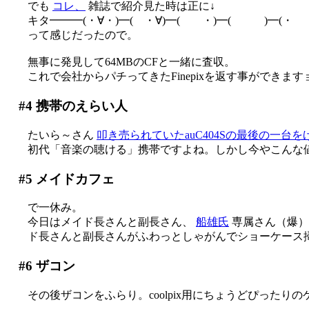
でも
コレ、
雑誌で紹介見た時は正に↓
キタ━━━(・∀・)━( ・∀)━( ・)━( )━(・ 
って感じだったので。
無事に発見して64MBのCFと一緒に査収。
これで会社からパチってきたFinepixを返す事ができます
#4
携帯のえらい人
たいら～さん
叩き売られていたauC404Sの最後の一台
初代「音楽の聴ける」携帯ですよね。しかし今やこんな
#5
メイドカフェ
で一休み。
今日はメイド長さんと副長さん、
船雄氏
専属さん（爆）
ド長さんと副長さんがふわっとしゃがんでショーケース掃除し
#6
ザコン
その後ザコンをふらり。coolpix用にちょうどぴったり