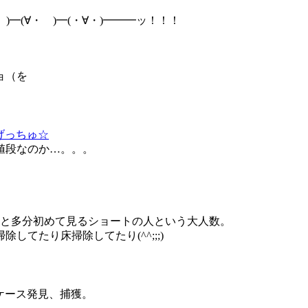
)━(∀・ )━(・∀・)━━━ッ！！！
ョ（を
をげっちゅ☆
値段なのか…。。。
と多分初めて見るショートの人という大人数。
てたり床掃除してたり(^^;;;)
のケース発見、捕獲。