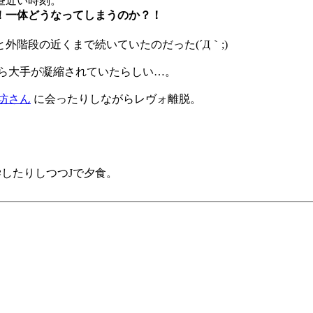
昼近い時刻。
！一体どうなってしまうのか？！
階段の近くまで続いていたのだった(´Д｀;)
やら大手が凝縮されていたらしい…。
坊さん
に会ったりしながらレヴォ離脱。
学したりしつつJで夕食。