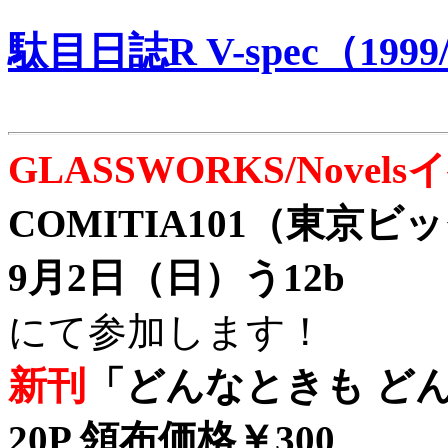
駄目日誌R V-spec（1999/
GLASSWORKS/Nove
COMITIA101（東京
9月2日（日）う12b
にて参加します！
新刊
「どんなときも どん
20P 領布価格￥300