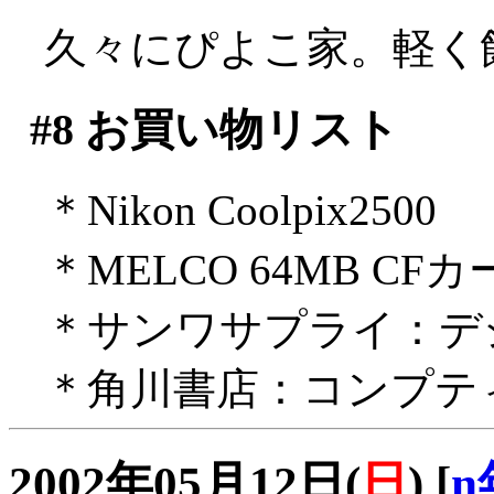
久々にぴよこ家。軽く
#8
お買い物リスト
＊Nikon Coolpix2500
＊MELCO 64MB CF
＊サンワサプライ：デ
＊角川書店：コンプテ
2002年05月12日(
日
)
[
n