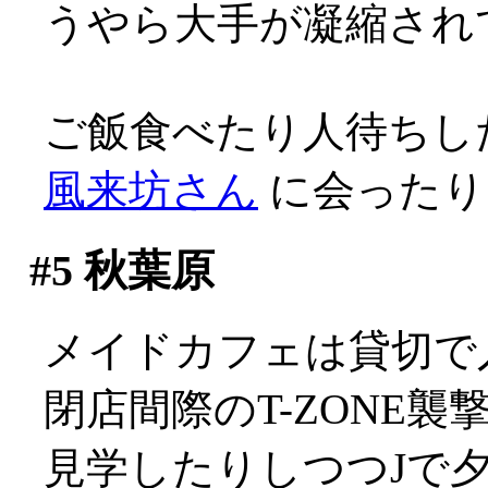
うやら大手が凝縮され
ご飯食べたり人待ちし
風来坊さん
に会ったり
#5
秋葉原
メイドカフェは貸切で入れ
閉店間際のT-ZONE
見学したりしつつJで