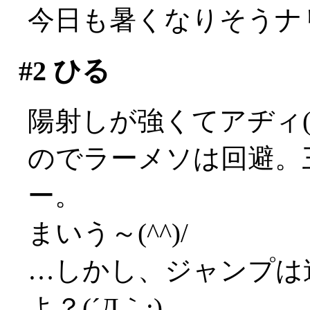
今日も暑くなりそうナ
#2
ひる
陽射しが強くてアヂィ(;_
のでラーメソは回避。
ー。
まいう～(^^)/
…しかし、ジャンプは
よ？(´Д｀;)