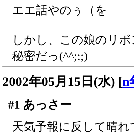
エエ話やのぅ（を
しかし、この娘のリボ
秘密だっ(^^;;;)
2002年05月15日(水)
[
n
#1
あっさー
天気予報に反して晴れてま