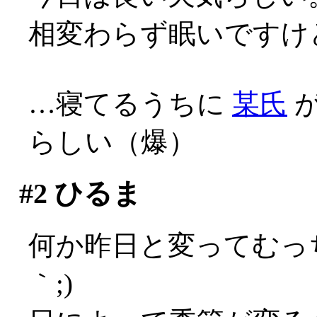
相変わらず眠いですけ
…寝てるうちに
某氏
が
らしい（爆）
#2
ひるま
何か昨日と変ってむっ
｀;)