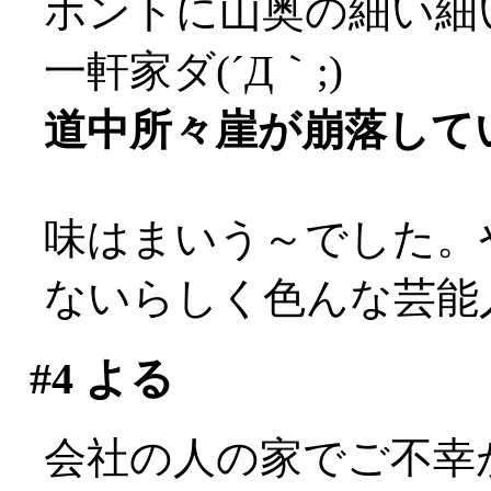
ホントに山奥の細い細
一軒家ダ(´Д｀;)
道中所々崖が崩落してい
味はまいう～でした。
ないらしく色んな芸能
#4
よる
会社の人の家でご不幸