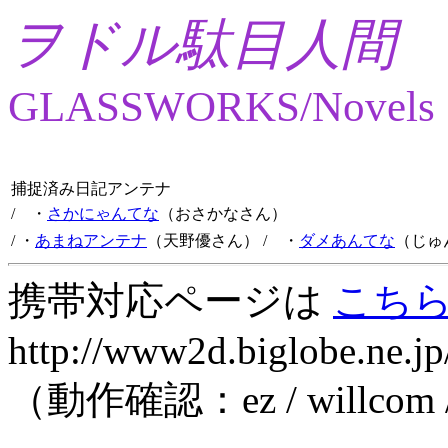
ヲドル駄目人間
GLASSWORKS/Novels
捕捉済み日記アンテナ
/ ・
さかにゃんてな
（おさかなさん）
/ ・
あまねアンテナ
（天野優さん）
/ ・
ダメあんてな
（じゅ
携帯対応ページは
こち
http://www2d.biglobe.ne.jp
（動作確認：ez / willcom 