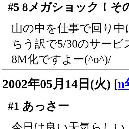
#5
8メガショック！そ
山の中を仕事で回り中
ちう訳で5/30のサー
8M化ですよー(^o^)/
2002年05月14日(火)
[
n
#1
あっさー
今日は良い天気らしい