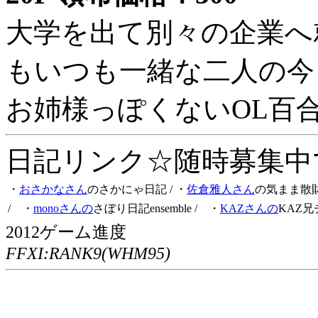
大学を出て別々の企業へ
もいつも一緒な二人の今
お姉様っぽくないOL百
日記リンク☆随時募集中です
・
おさかなさん
のさかにゃ日記
/ ・
佐倉雅人さん
の気まま散
/ ・
monoさんの
さぼり日記ensemble
/ ・
KAZさんの
KAZ兄
2012ゲーム進度
FFXI:RANK9(WHM95)