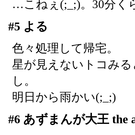
…こねぇ(;_;)。30
#5
よる
色々処理して帰宅。
星が見えないトコみる
し。
明日から雨かい(;_;)
#6
あずまんが大王 the an