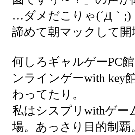
…ダメだこりゃ(´Д｀;)
諦めて朝マックして開
何しろギャルゲーPC館
ンラインゲーwith k
わってたり。
私はシスプリwithゲ
場。あっさり目的制覇