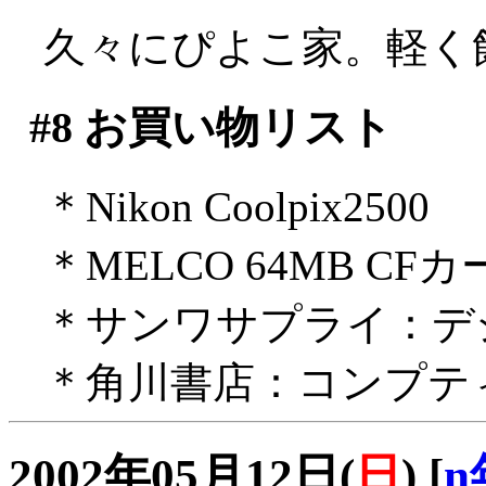
久々にぴよこ家。軽く
#8
お買い物リスト
＊Nikon Coolpix2500
＊MELCO 64MB CF
＊サンワサプライ：デ
＊角川書店：コンプテ
2002年05月12日(
日
)
[
n