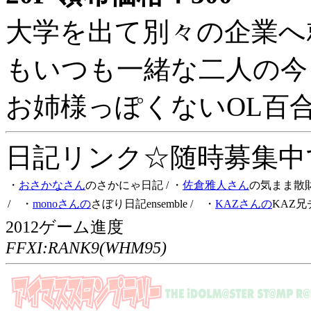
大学を出て別々の企業へ
もいつも一緒な二人の今
お姉様っぽくないOL百
日記リンク☆随時募集中です
・
おさかなさん
のさかにゃ日記
/ ・
佐倉雅人さん
の気まま散
/ ・
monoさんの
さぼり日記ensemble
/ ・
KAZさんの
KAZ兄
2012ゲーム進度
FFXI:RANK9(WHM95)