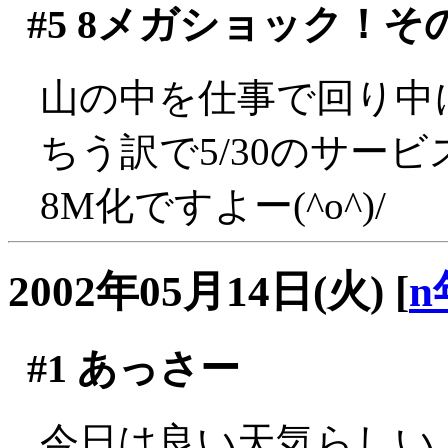
#5
8メガショック！そ
山の中を仕事で回り中
ちう訳で5/30のサー
8M化ですよー(^o^)/
2002年05月14日(火)
[
n
#1
あっさー
今日は良い天気らしい