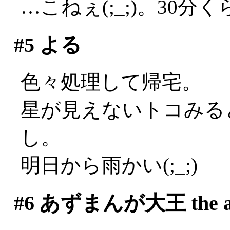
…こねぇ(;_;)。30
#5
よる
色々処理して帰宅。
星が見えないトコみる
し。
明日から雨かい(;_;)
#6
あずまんが大王 the an