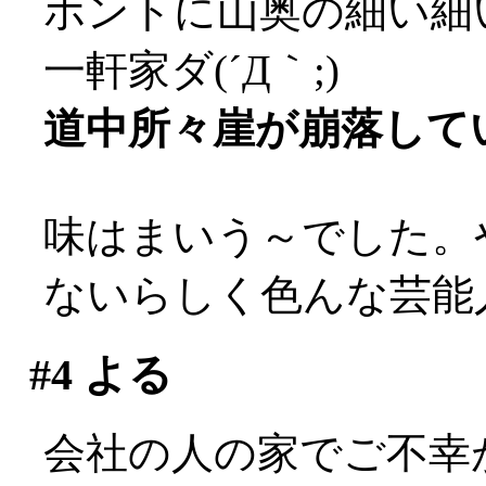
ホントに山奥の細い細
一軒家ダ(´Д｀;)
道中所々崖が崩落してい
味はまいう～でした。
ないらしく色んな芸能
#4
よる
会社の人の家でご不幸