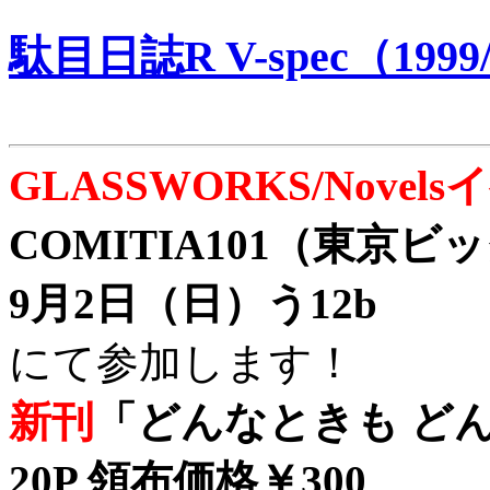
駄目日誌R V-spec（1999/
GLASSWORKS/Nove
COMITIA101（東京
9月2日（日）う12b
にて参加します！
新刊
「どんなときも どん
20P 領布価格￥300