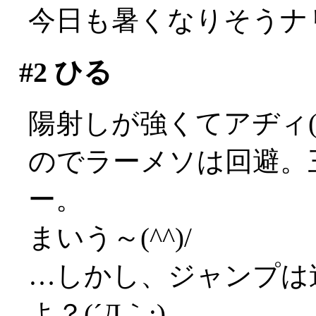
今日も暑くなりそうナ
#2
ひる
陽射しが強くてアヂィ(;_
のでラーメソは回避。
ー。
まいう～(^^)/
…しかし、ジャンプは
よ？(´Д｀;)