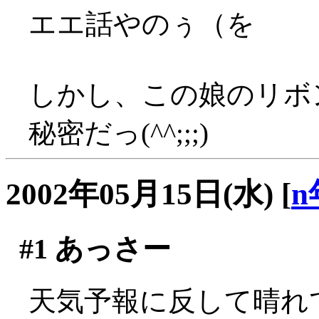
エエ話やのぅ（を
しかし、この娘のリボ
秘密だっ(^^;;;)
2002年05月15日(水)
[
n
#1
あっさー
天気予報に反して晴れてま