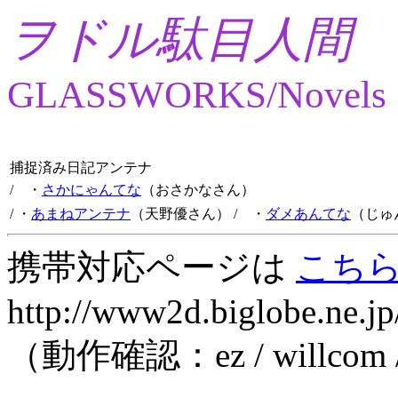
ヲドル駄目人間
GLASSWORKS/Novels
捕捉済み日記アンテナ
/ ・
さかにゃんてな
（おさかなさん）
/ ・
あまねアンテナ
（天野優さん）
/ ・
ダメあんてな
（じゅ
携帯対応ページは
こち
http://www2d.biglobe.ne.jp
（動作確認：ez / willcom 