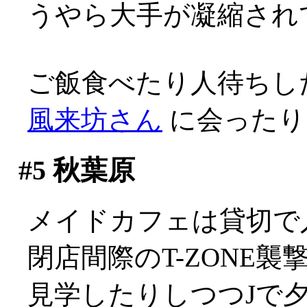
うやら大手が凝縮され
ご飯食べたり人待ちし
風来坊さん
に会ったり
#5
秋葉原
メイドカフェは貸切で入れ
閉店間際のT-ZONE
見学したりしつつJで