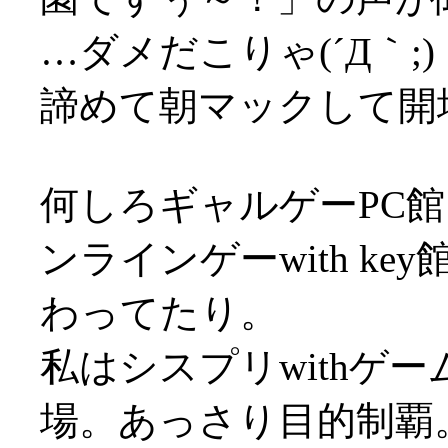
…ダメだこりゃ(´Д｀;)
諦めて朝マックして開
何しろギャルゲーPC館
ンラインゲーwith k
わってたり。
私はシスプリwithゲ
場。あっさり目的制覇