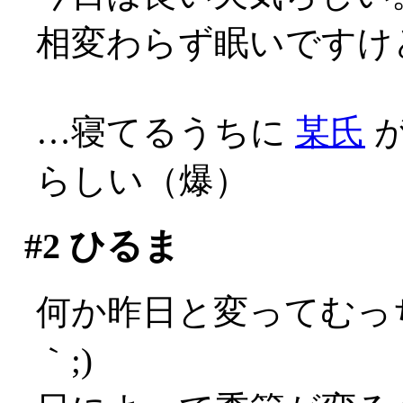
相変わらず眠いですけ
…寝てるうちに
某氏
が
らしい（爆）
#2
ひるま
何か昨日と変ってむっ
｀;)