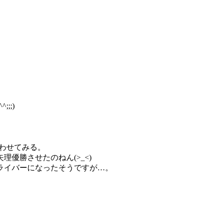
;;)
わせてみる。
優勝させたのねん(>_<)
ライバーになったそうですが…。