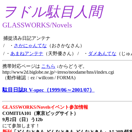
ヲドル駄目人間
GLASSWORKS/Novels
捕捉済み日記アンテナ
/ ・
さかにゃんてな
（おさかなさん）
/ ・
あまねアンテナ
（天野優さん）
/ ・
ダメあんてな
（じゅ
携帯対応ページは
こちら
↓からどうぞ。
http://www2d.biglobe.ne.jp/~irreso/neodame/hns/i/index.cgi
（動作確認：ez / willcom / FORMA)
駄目日誌R V-spec（1999/06～2001/07）
GLASSWORKS/Novelsイベント参加情報
COMITIA101（東京ビッグサイト）
9月2日（日）う12b
にて参加します！
新刊
「どんなときも どんなときも どんなときも」A5 20P 領布