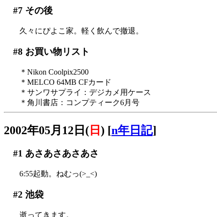
#7
その後
久々にぴよこ家。軽く飲んで撤退。
#8
お買い物リスト
＊Nikon Coolpix2500
＊MELCO 64MB CFカード
＊サンワサプライ：デジカメ用ケース
＊角川書店：コンプティーク6月号
2002年05月12日(
日
)
[
n年日記
]
#1
あさあさあさあさ
6:55起動。ねむっ(>_<)
#2
池袋
逝ってきます。