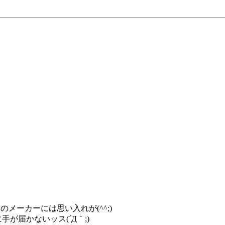
メーカーには思い入れが(^^;)
が届かないッス(´Д｀;)