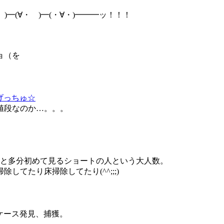
)━(∀・ )━(・∀・)━━━ッ！！！
ョ（を
をげっちゅ☆
値段なのか…。。。
と多分初めて見るショートの人という大人数。
てたり床掃除してたり(^^;;;)
のケース発見、捕獲。