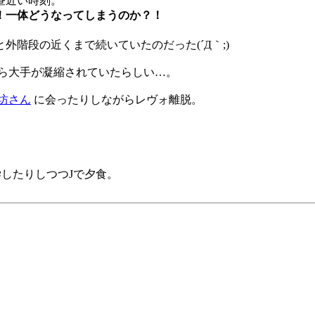
昼近い時刻。
！一体どうなってしまうのか？！
階段の近くまで続いていたのだった(´Д｀;)
やら大手が凝縮されていたらしい…。
坊さん
に会ったりしながらレヴォ離脱。
学したりしつつJで夕食。