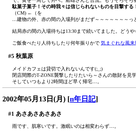
で、黄を一周して外へ。船雄さんと合流。もうそろそろ
駄菓子菓子！その時我々は信じられないものを目撃する
（CM) ←（を
…建物の外、赤の間の入場列がまだず～～～～～～～っと外
結局赤の間の入場待ちは13:30まで続いてました。どう
ご飯食べたり人待ちしたり何年振りかで
気まぐれな風来
#5
秋葉原
メイドカフェは貸切で入れないんです(;_;)
閉店間際のT-ZONE襲撃したりたいら～さんの散財を見
そしていつもより2時間ほど早く帰宅…。
2002年05月13日(月)
[
n年日記
]
#1
あさあさあさあさ
雨です、肌寒いです。激眠いのは相変わらず…。