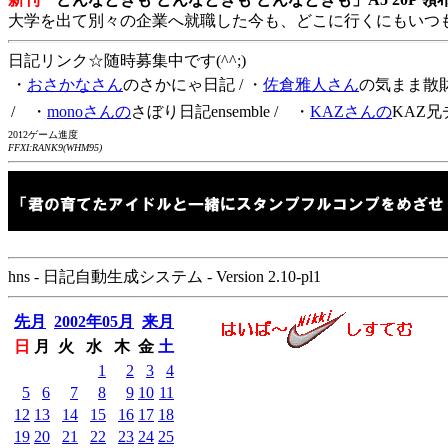
大学を出て別々の企業へ就職した今も、どこに行くにもいつ
日記リンク☆随時募集中です(^^;)
・
おさかなさん
のさかにゃ日記
/ ・
佐倉雅人さん
の気まま散
/ ・
monoさんの
さぼり日記ensemble
/ ・
KAZさんの
KAZ兄
2012ゲーム進度
FFXI:RANK9(WHM95)
hns - 日記自動生成システム - Version 2.10-pl1
先月
2002年05月
来月
日
月
火
水
木
金
土
1
2
3
4
5
6
7
8
9
10
11
12
13
14
15
16
17
18
19
20
21
22
23
24
25