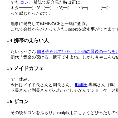
でも
コレ、
雑誌で紹介見た時は正に↓
キタ━━━(・∀・)━( ・∀)━( ・)━( )━(・ 
って感じだったので。
無事に発見して64MBのCFと一緒に査収。
これで会社からパチってきたFinepixを返す事ができます
#4
携帯のえらい人
たいら～さん
叩き売られていたauC404Sの最後の一台
初代「音楽の聴ける」携帯ですよね。しかし今やこんな
#5
メイドカフェ
で一休み。
今日はメイド長さんと副長さん、
船雄氏
専属さん（爆）
ド長さんと副長さんがふわっとしゃがんでショーケース掃除し
#6
ザコン
その後ザコンをふらり。coolpix用にちょうどぴったり