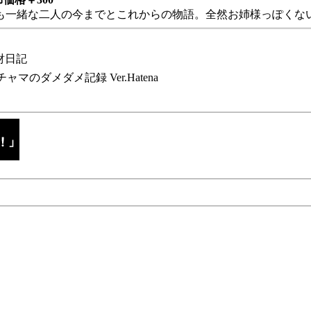
も一緒な二人の今までとこれからの物語。全然お姉様っぽくない
財日記
チャマのダメダメ記録 Ver.Hatena