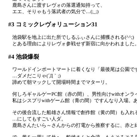
鹿島さんに渡すレヴォの落選通知持って、
エエ、そりゃもう落武者の気分で…(;_;)
#3
コミックレヴォリューション31
池袋駅を地上に出た所でしるふぃさんに捕獲される(^^;)
とある理由によりレヴォ参戦せず新宿に向かわれました
#4
池袋爆裂
ワールドインポートマートに着くなり「最後尾は公園ですぅ
…ダメだこりゃ(´Д｀;)
諦めて朝マックして開場時間までマターリ。
何しろギャルゲーPC館（赤の間）、男性向けwithオンライ
私はシスプリwithゲーム館（青の間）ですんなり入場。
その後合流した船雄さん情報で創作館（黄の間）も入れ
…にしてもすごい人ダ。
鹿島さんたいら～さんからの打電から推察するに、赤と