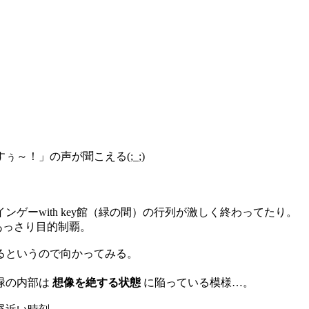
。
～！」の声が聞こえる(;_;)
ンゲーwith key館（緑の間）の行列が激しく終わってたり。
あっさり目的制覇。
るというので向かってみる。
緑の内部は
想像を絶する状態
に陥っている模様…。