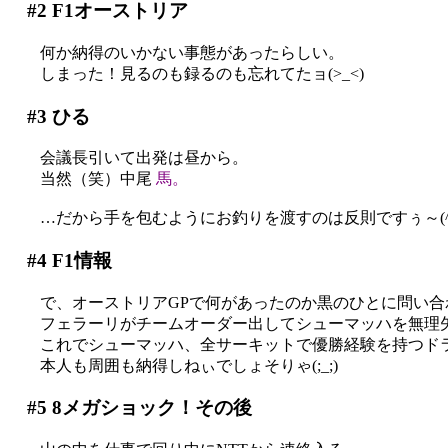
#2
F1オーストリア
何か納得のいかない事態があったらしい。
しまった！見るのも録るのも忘れてたョ(>_<)
#3
ひる
会議長引いて出発は昼から。
当然（笑）中尾
馬。
…だから手を包むようにお釣りを渡すのは反則ですぅ～(^^;
#4
F1情報
で、オーストリアGPで何があったのか黒のひとに問い合
フェラーリがチームオーダー出してシューマッハを無理矢理
これでシューマッハ、全サーキットで優勝経験を持つド
本人も周囲も納得しねぃでしょそりゃ(;_;)
#5
8メガショック！その後