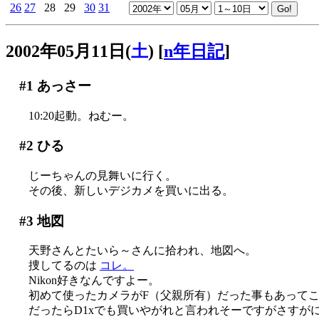
26
27
28
29
30
31
2002年05月11日(
土
)
[
n年日記
]
#1
あっさー
10:20起動。ねむー。
#2
ひる
じーちゃんの見舞いに行く。
その後、新しいデジカメを買いに出る。
#3
地図
天野さんとたいら～さんに拾われ、地図へ。
捜してるのは
コレ。
Nikon好きなんですよー。
初めて使ったカメラがF（父親所有）だった事もあってこの
だったらD1xでも買いやがれと言われそーですがさすがに手