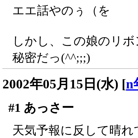
エエ話やのぅ（を
しかし、この娘のリボ
秘密だっ(^^;;;)
2002年05月15日(水)
[
n
#1
あっさー
天気予報に反して晴れてま