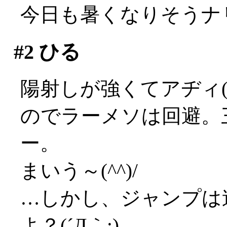
今日も暑くなりそうナ
#2
ひる
陽射しが強くてアヂィ(;_
のでラーメソは回避。
ー。
まいう～(^^)/
…しかし、ジャンプは
よ？(´Д｀;)