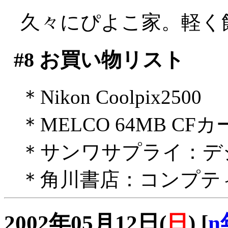
久々にぴよこ家。軽く
#8
お買い物リスト
＊Nikon Coolpix2500
＊MELCO 64MB CF
＊サンワサプライ：デ
＊角川書店：コンプテ
2002年05月12日(
日
)
[
n