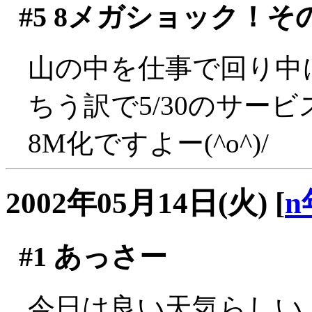
#5
8メガショック！そ
山の中を仕事で回り中
ちう訳で5/30のサー
8M化ですよー(^o^)/
2002年05月14日(火)
[
n
#1
あっさー
今日は良い天気らしい