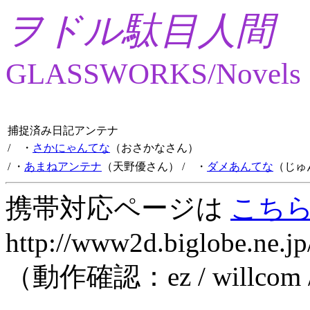
ヲドル駄目人間
GLASSWORKS/Novels
捕捉済み日記アンテナ
/ ・
さかにゃんてな
（おさかなさん）
/ ・
あまねアンテナ
（天野優さん）
/ ・
ダメあんてな
（じゅ
携帯対応ページは
こち
http://www2d.biglobe.ne.jp
（動作確認：ez / willcom 