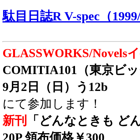
駄目日誌R V-spec（1999/
GLASSWORKS/Nove
COMITIA101（東京
9月2日（日）う12b
にて参加します！
新刊
「どんなときも どん
20P 領布価格￥300