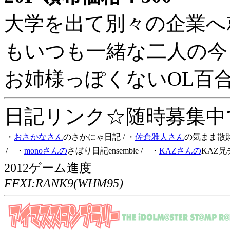
大学を出て別々の企業へ
もいつも一緒な二人の今
お姉様っぽくないOL百
日記リンク☆随時募集中です
・
おさかなさん
のさかにゃ日記
/ ・
佐倉雅人さん
の気まま散
/ ・
monoさんの
さぼり日記ensemble
/ ・
KAZさんの
KAZ兄
2012ゲーム進度
FFXI:RANK9(WHM95)