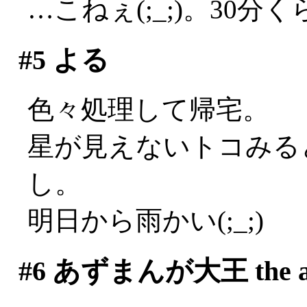
…こねぇ(;_;)。30
#5
よる
色々処理して帰宅。
星が見えないトコみる
し。
明日から雨かい(;_;)
#6
あずまんが大王 the an