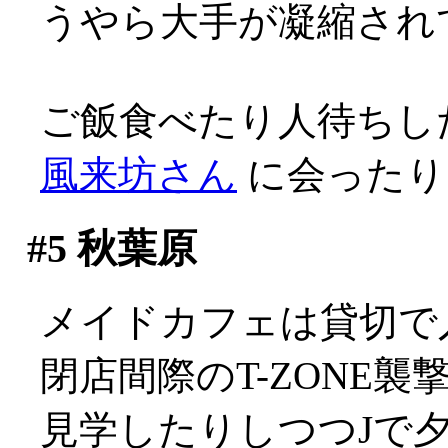
うやら大手が凝縮され
ご飯食べたり人待ちし
風来坊さん
に会ったり
#5
秋葉原
メイドカフェは貸切で入れ
閉店間際のT-ZONE
見学したりしつつJで