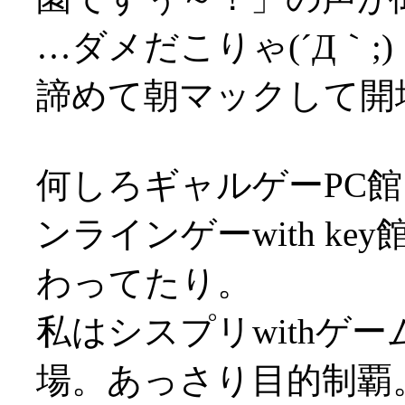
…ダメだこりゃ(´Д｀;)
諦めて朝マックして開
何しろギャルゲーPC館
ンラインゲーwith k
わってたり。
私はシスプリwithゲ
場。あっさり目的制覇