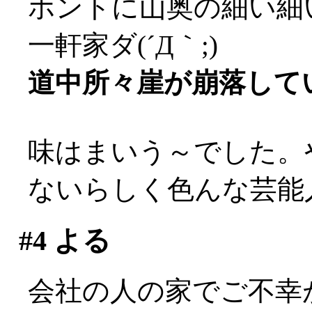
ホントに山奥の細い細
一軒家ダ(´Д｀;)
道中所々崖が崩落してい
味はまいう～でした。
ないらしく色んな芸能
#4
よる
会社の人の家でご不幸