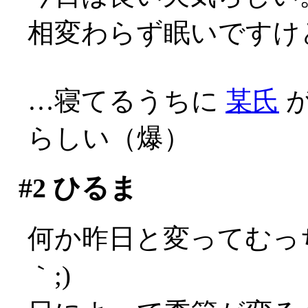
相変わらず眠いですけ
…寝てるうちに
某氏
が
らしい（爆）
#2
ひるま
何か昨日と変ってむっ
｀;)