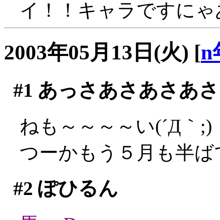
イ！！キャラですにゃ
2003年05月13日(火)
[
n
#1
あっさあさあさあさ
ねも～～～～い(´Д｀;)
つーかもう５月も半ばです
#2
ぽひるん