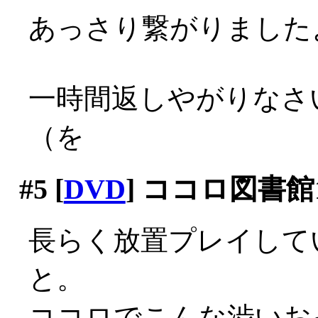
あっさり繋がりましたよ？
一時間返しやがりなさ
（を
#5
[
DVD
] ココロ図書館1
長らく放置プレイして
と。
ココロでこんな渋いおっ