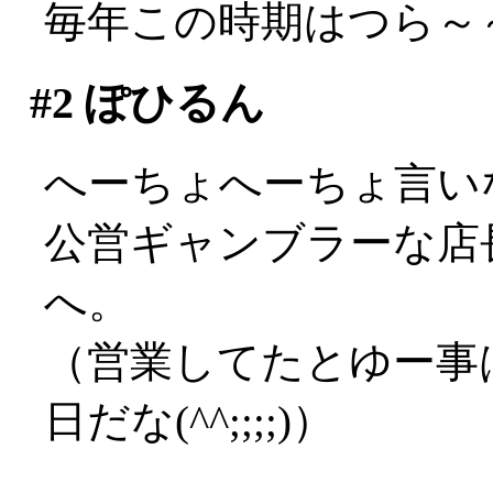
毎年この時期はつら～～い
#2
ぽひるん
へーちょへーちょ言い
公営ギャンブラーな店長
へ。
（営業してたとゆー事
日だな(^^;;;;)）