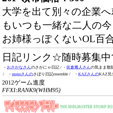
大学を出て別々の企業へ
もいつも一緒な二人の今
お姉様っぽくないOL百
日記リンク☆随時募集中です
・
おさかなさん
のさかにゃ日記
/ ・
佐倉雅人さん
の気まま散
/ ・
monoさんの
さぼり日記ensemble
/ ・
KAZさんの
KAZ兄
2012ゲーム進度
FFXI:RANK9(WHM95)