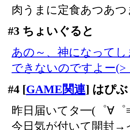
肉うまに定食あつあつま
#3
ちょいぐると
あの～、神になってし
できないのですよー(>_
#4
[
GAME関連
] はぴ
昨日届いてタ━(゜∀゜≡(
今日気が付いて開封→