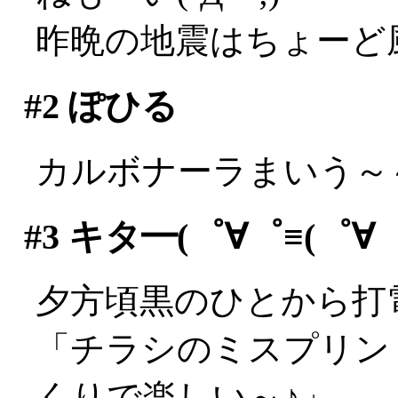
昨晩の地震はちょーど
#2
ぽひる
カルボナーラまいう～～
#3
キタ━(゜∀゜≡(゜∀゜≡
夕方頃黒のひとから打
「チラシのミスプリン
くりで楽しい～♪」