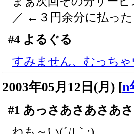
まぁ次回その分サービス
／ ←３円余分に払ったく
#4
よるぐる
すみません、むっちゃウケ
2003年05月12日(月)
[
n
#1
あっさあさあさあさ
ねも～い(´Д｀;)