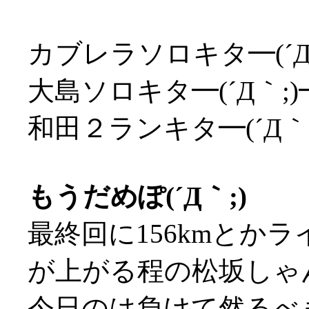
カブレラソロキタ━(´Д
大島ソロキタ━(´Д｀;
和田２ランキタ━(´Д｀
もうだめぽ(´Д｀;)
最終回に156kmとか
が上がる程の松坂しゃん
今日のは負けて然るべ