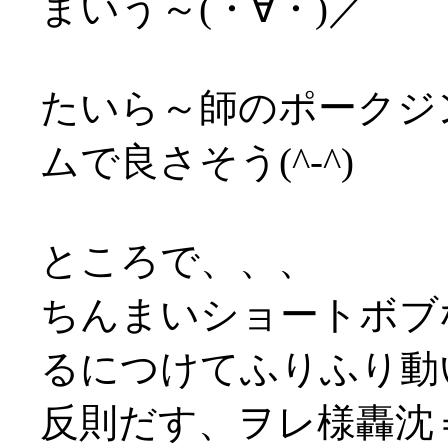
まいう～(・∀・)／
たいら～師のポークジ
ムで良さそう(^-^)
ところで、、、
ちんまいショートボブ
るにつけてふりふり動い
反則だす、ヲレ様轟沈