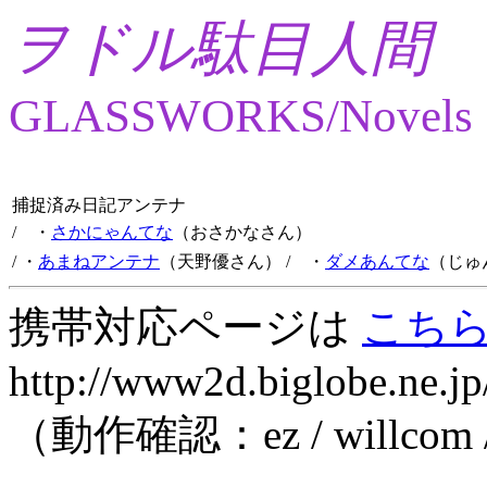
ヲドル駄目人間
GLASSWORKS/Novels
捕捉済み日記アンテナ
/ ・
さかにゃんてな
（おさかなさん）
/ ・
あまねアンテナ
（天野優さん）
/ ・
ダメあんてな
（じゅ
携帯対応ページは
こち
http://www2d.biglobe.ne.jp
（動作確認：ez / willcom 