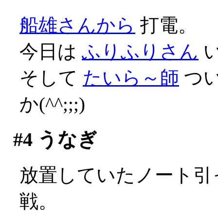
船雄さんから
打電。
今日は
ふりふりさん
そして
たいら～師
つ
か(^^;;;)
#4
うなぎ
放置していたノート引っ
戦。