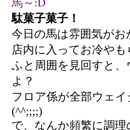
馬～:D
駄菓子菓子！
今日の馬は雰囲気がお
店内に入ってお冷やも
ふと周囲を見回すと、
よ？
フロア係が全部ウェイ
(^^;;;;)
で、なんか頻繁に調理