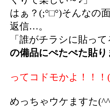
はぁ？(;°□°)そんなの
返信…。
「誰がチラシに貼って
の備品にぺたぺた貼りま
ってコドモかよ！！！('
めっちゃウケますた(^^;;