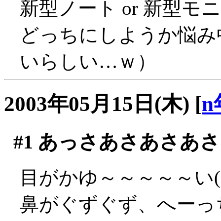
新型ノート or 新型モニ
どっちにしようか悩み
いらしい…ｗ）
2003年05月15日(木)
[
n
#1
あっさあさあさあさ
目がかゆ～～～～～い(´
鼻がぐずぐず、へーっち