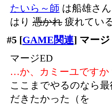
たいら～師
は船雄さん
はり
憑かれ
疲れてい
#5
[
GAME関連
] マージ
マージED
…か、カミーユですか？(;
ここまでやるのなら最
だきたかった（を