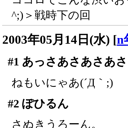
^;)＞戦時下の回
2003年05月14日(水)
[
n
#1
あっさあさあさあさ
ねもいにゃあ(´Д｀;)
#2
ぽひるん
さぬきうろーん。