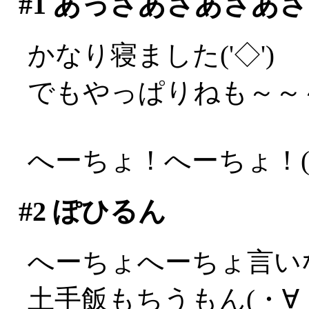
#1
あっさあさあさあさ
かなり寝ました('◇')ゞ
でもやっぱりねも～～～～
へーちょ！へーちょ！(;_
#2
ぽひるん
へーちょへーちょ言い
土手飯もちうもん(・∀