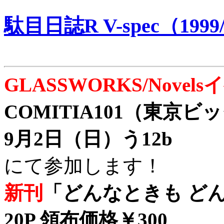
駄目日誌R V-spec（1999/
GLASSWORKS/Nove
COMITIA101（東京
9月2日（日）う12b
にて参加します！
新刊
「どんなときも どん
20P 領布価格￥300