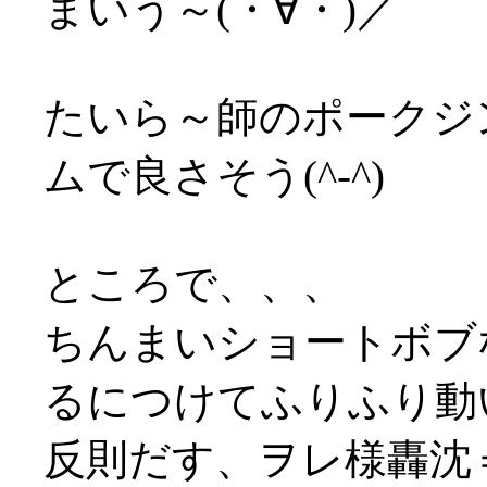
まいう～(・∀・)／
たいら～師のポークジ
ムで良さそう(^-^)
ところで、、、
ちんまいショートボブ
るにつけてふりふり動い
反則だす、ヲレ様轟沈