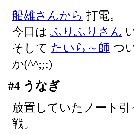
船雄さんから
打電。
今日は
ふりふりさん
そして
たいら～師
つ
か(^^;;;)
#4
うなぎ
放置していたノート引っ
戦。