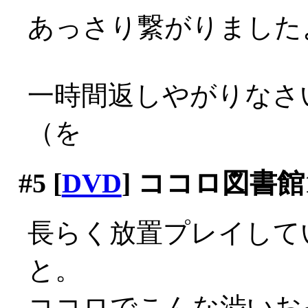
あっさり繋がりましたよ？
一時間返しやがりなさ
（を
#5
[
DVD
] ココロ図書館1
長らく放置プレイして
と。
ココロでこんな渋いおっ