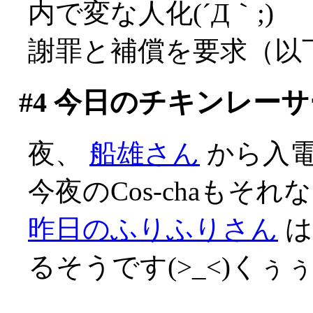
内で変な人化(´Д｀;)
謝罪と補償を要求（以
#4
今日のチキンレーサ
夜、
船雄さん
から入
今夜のCos-chaも
昨日のふりふりさん
は
るそうです(>_<)くぅ