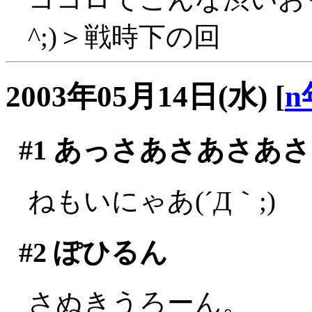
^;)＞戦時下の回
2003年05月14日(水)
[
n
#1
あっさあさあさあさ
ねもいにゃあ(´Д｀;)
#2
ぽひるん
さぬきうろーん。