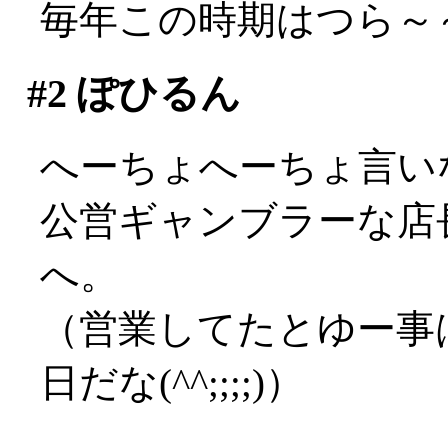
毎年この時期はつら～～い
#2
ぽひるん
へーちょへーちょ言い
公営ギャンブラーな店長
へ。
（営業してたとゆー事
日だな(^^;;;;)）