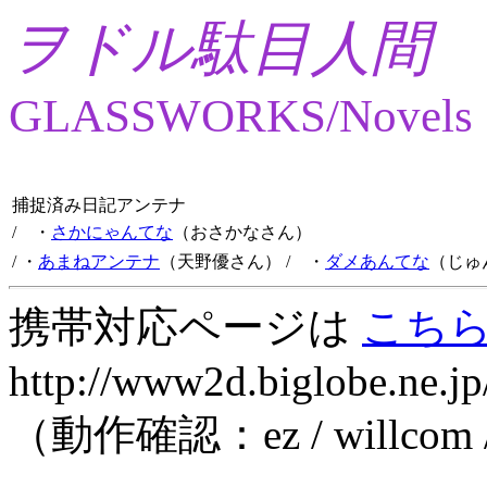
ヲドル駄目人間
GLASSWORKS/Novels
捕捉済み日記アンテナ
/ ・
さかにゃんてな
（おさかなさん）
/ ・
あまねアンテナ
（天野優さん）
/ ・
ダメあんてな
（じゅ
携帯対応ページは
こち
http://www2d.biglobe.ne.jp
（動作確認：ez / willcom 