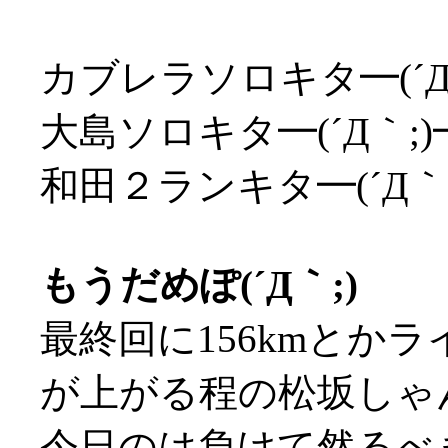
カブレラソロキタ━(´Д
大島ソロキタ━(´Д｀;
和田２ランキタ━(´Д｀
もうだめぽ(´Д｀;)
最終回に156kmとか
が上がる程の松坂しゃん
今日のは負けて然るべ