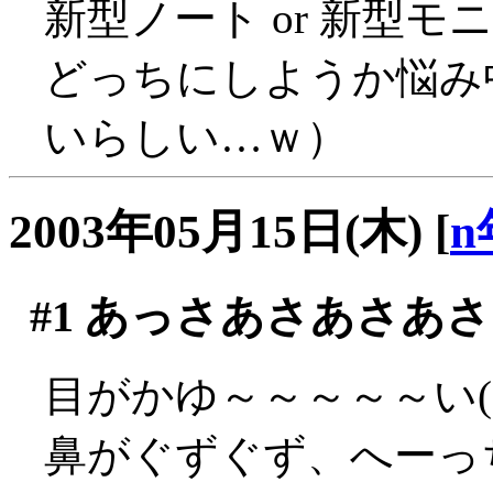
新型ノート or 新型モニ
どっちにしようか悩み
いらしい…ｗ）
2003年05月15日(木)
[
n
#1
あっさあさあさあさ
目がかゆ～～～～～い(´
鼻がぐずぐず、へーっち