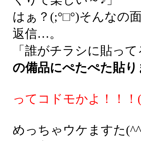
はぁ？(;°□°)そんなの
返信…。
「誰がチラシに貼って
の備品にぺたぺた貼りま
ってコドモかよ！！！('
めっちゃウケますた(^^;;