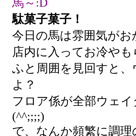
馬～:D
駄菓子菓子！
今日の馬は雰囲気がお
店内に入ってお冷やも
ふと周囲を見回すと、
よ？
フロア係が全部ウェイ
(^^;;;;)
で、なんか頻繁に調理