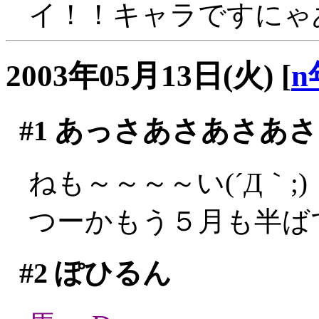
イ！！キャラですにゃ
2003年05月13日(火)
[
n
#1
あっさあさあさあさ
ねも～～～～い(´Д｀;)
つーかもう５月も半ばです
#2
ぽひるん