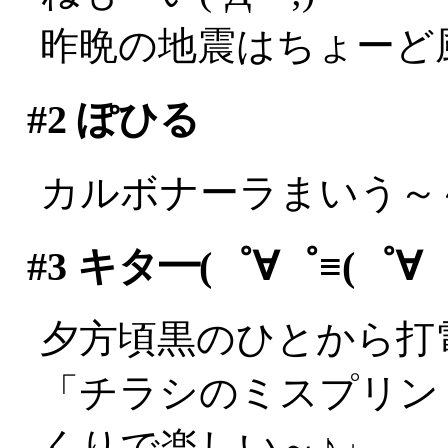
昨晩の地震はちょーど
#2
ぽひる
カルボナーラまいう～～
#3
キタ━(゜∀゜≡(゜∀゜≡
夕方頃黒のひとから打
「チラシのミスプリン
くりで楽しい～♪」