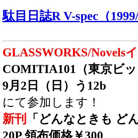
駄目日誌R V-spec（1999/
GLASSWORKS/Nove
COMITIA101（東京
9月2日（日）う12b
にて参加します！
新刊
「どんなときも どん
20P 領布価格￥300