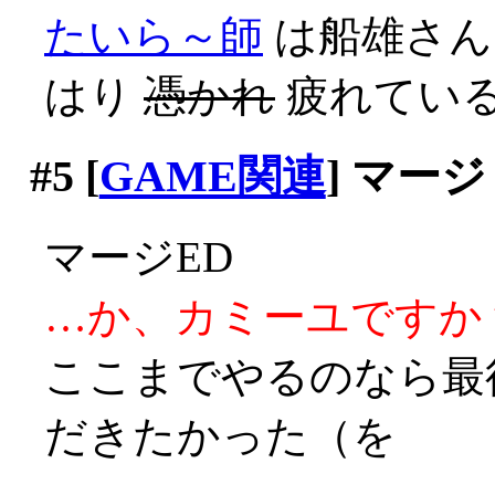
たいら～師
は船雄さん
はり
憑かれ
疲れてい
#5
[
GAME関連
] マージ
マージED
…か、カミーユですか？(;
ここまでやるのなら最
だきたかった（を