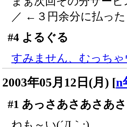
まぁ次回その分サービス
／ ←３円余分に払ったく
#4
よるぐる
すみません、むっちゃウケ
2003年05月12日(月)
[
n
#1
あっさあさあさあさ
ねも～い(´Д｀;)