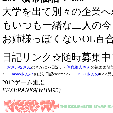
大学を出て別々の企業へ
もいつも一緒な二人の今
お姉様っぽくないOL百
日記リンク☆随時募集中です
・
おさかなさん
のさかにゃ日記
/ ・
佐倉雅人さん
の気まま散
/ ・
monoさんの
さぼり日記ensemble
/ ・
KAZさんの
KAZ兄
2012ゲーム進度
FFXI:RANK9(WHM95)