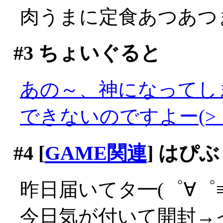
肉うまに定食あつあつま
#3
ちょいぐると
あの～、神になってし
できないのですよー(>_
#4
[
GAME関連
] はぴ
昨日届いてタ━(゜∀゜≡(
今日気が付いて開封→