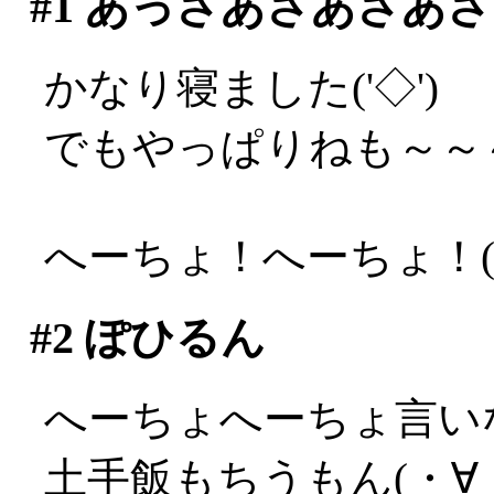
#1
あっさあさあさあさ
かなり寝ました('◇')ゞ
でもやっぱりねも～～～～
へーちょ！へーちょ！(;_
#2
ぽひるん
へーちょへーちょ言い
土手飯もちうもん(・∀