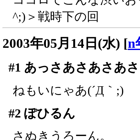
^;)＞戦時下の回
2003年05月14日(水)
[
n
#1
あっさあさあさあさ
ねもいにゃあ(´Д｀;)
#2
ぽひるん
さぬきうろーん。