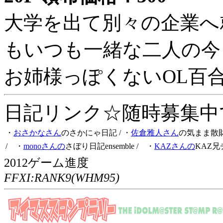
大学を出て別々の企業へ
もいつも一緒な二人の今
お姉様っぽくないOL百
日記リンク☆随時募集中です
・
おさかなさん
のさかにゃ日記
/ ・
佐倉雅人さん
の気まま散
/ ・
monoさんの
さぼり日記ensemble
/ ・
KAZさんの
KAZ兄
2012ゲーム進度
FFXI:RANK9(WHM95)