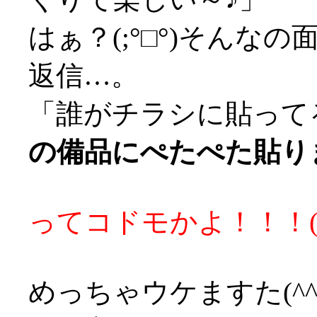
はぁ？(;°□°)そんなの
返信…。
「誰がチラシに貼って
の備品にぺたぺた貼りま
ってコドモかよ！！！('
めっちゃウケますた(^^;;