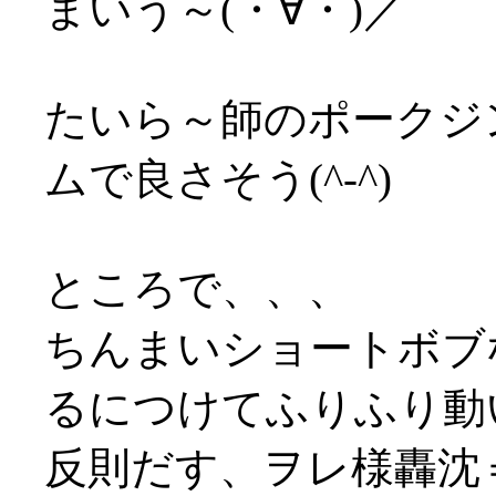
まいう～(・∀・)／
たいら～師のポークジ
ムで良さそう(^-^)
ところで、、、
ちんまいショートボブ
るにつけてふりふり動い
反則だす、ヲレ様轟沈