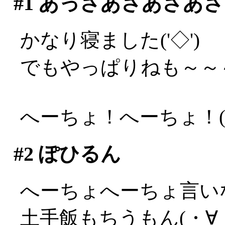
#1
あっさあさあさあさ
かなり寝ました('◇')ゞ
でもやっぱりねも～～～～
へーちょ！へーちょ！(;_
#2
ぽひるん
へーちょへーちょ言い
土手飯もちうもん(・∀