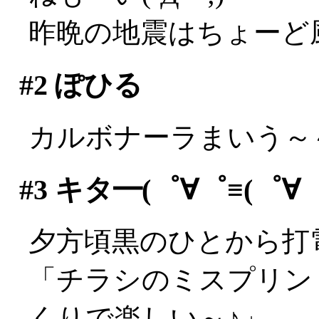
昨晩の地震はちょーど
#2
ぽひる
カルボナーラまいう～～
#3
キタ━(゜∀゜≡(゜∀゜≡
夕方頃黒のひとから打
「チラシのミスプリン
くりで楽しい～♪」