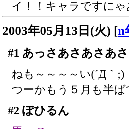
イ！！キャラですにゃ
2003年05月13日(火)
[
n
#1
あっさあさあさあさ
ねも～～～～い(´Д｀;)
つーかもう５月も半ばです
#2
ぽひるん