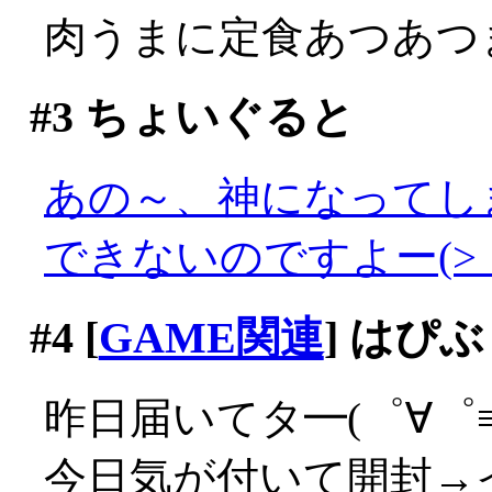
肉うまに定食あつあつま
#3
ちょいぐると
あの～、神になってし
できないのですよー(>_
#4
[
GAME関連
] はぴ
昨日届いてタ━(゜∀゜≡(
今日気が付いて開封→