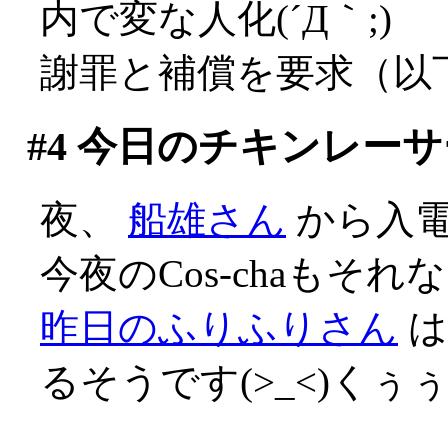
内で変な人化(´Д｀;)
謝罪と補償を要求（以
#4
今日のチキンレーサ
夜、
船雄さん
から入
今夜のCos-chaも
昨日のふりふりさん
は
るそうです(>_<)くぅ