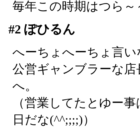
毎年この時期はつら～～い
#2
ぽひるん
へーちょへーちょ言い
公営ギャンブラーな店長
へ。
（営業してたとゆー事
日だな(^^;;;;)）