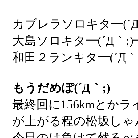
カブレラソロキタ━(´Д
大島ソロキタ━(´Д｀;
和田２ランキタ━(´Д｀
もうだめぽ(´Д｀;)
最終回に156kmとか
が上がる程の松坂しゃん
今日のは負けて然るべ