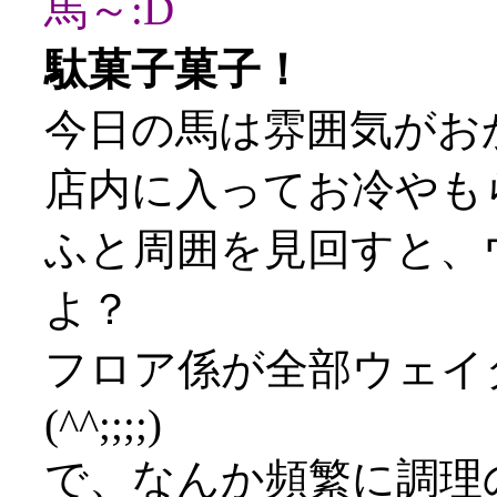
馬～:D
駄菓子菓子！
今日の馬は雰囲気がお
店内に入ってお冷やも
ふと周囲を見回すと、
よ？
フロア係が全部ウェイ
(^^;;;;)
で、なんか頻繁に調理