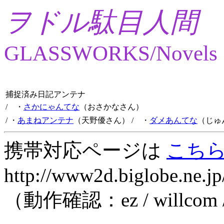
ヲドル駄目人間
GLASSWORKS/Novels
捕捉済み日記アンテナ
/ ・
さかにゃんてな
（おさかなさん）
/ ・
あまねアンテナ
（天野優さん）
/ ・
ダメあんてな
（じゅ
携帯対応ページは
こち
http://www2d.biglobe.ne.jp
（動作確認：ez / willcom 