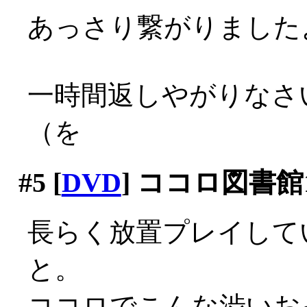
あっさり繋がりましたよ？
一時間返しやがりなさ
（を
#5
[
DVD
] ココロ図書館1
長らく放置プレイして
と。
ココロでこんな渋いおっ