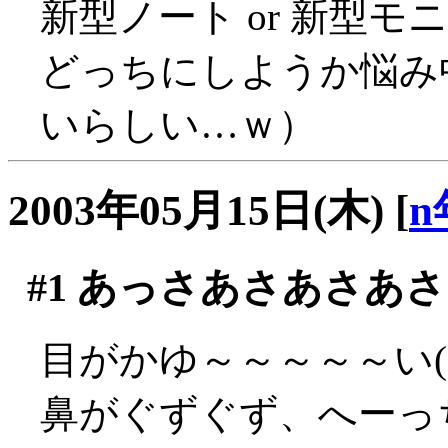
新型ノート or 新型モニ
どっちにしようか悩み
いらしい…ｗ）
2003年05月15日(木)
[
n
#1
あっさあさあさあさ
目がかゆ～～～～～い(´
鼻がぐずぐず、へーっち