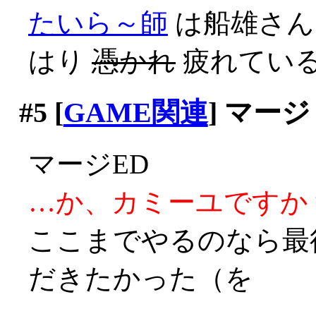
たいら～師
は船雄さん
はり
憑かれ
疲れてい
#5
[
GAME関連
] マージ
マージED
…か、カミーユですか？(;
ここまでやるのなら最
だきたかった（を