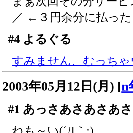
まぁ次回その分サービス
／ ←３円余分に払ったく
#4
よるぐる
すみません、むっちゃウケ
2003年05月12日(月)
[
n
#1
あっさあさあさあさ
ねも～い(´Д｀;)