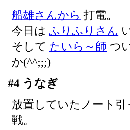
船雄さんから
打電。
今日は
ふりふりさん
そして
たいら～師
つ
か(^^;;;)
#4
うなぎ
放置していたノート引っ
戦。