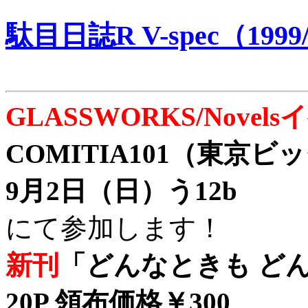
駄目日誌R V-spec（1999/
GLASSWORKS/Nove
COMITIA101（東京
9月2日（日）う12b
にて参加します！
新刊
「どんなときも どん
20P 領布価格￥300