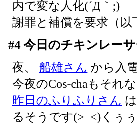
内で変な人化(´Д｀;)
謝罪と補償を要求（以
#4
今日のチキンレーサ
夜、
船雄さん
から入
今夜のCos-chaも
昨日のふりふりさん
は
るそうです(>_<)くぅ