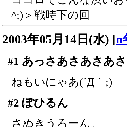
^;)＞戦時下の回
2003年05月14日(水)
[
n
#1
あっさあさあさあさ
ねもいにゃあ(´Д｀;)
#2
ぽひるん
さぬきうろーん。