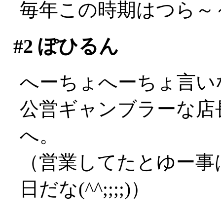
毎年この時期はつら～～い
#2
ぽひるん
へーちょへーちょ言い
公営ギャンブラーな店長
へ。
（営業してたとゆー事
日だな(^^;;;;)）