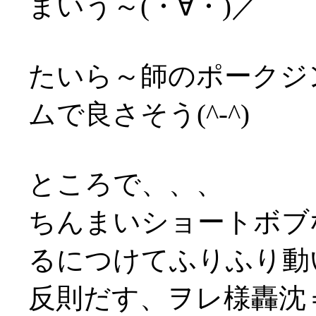
まいう～(・∀・)／
たいら～師のポークジ
ムで良さそう(^-^)
ところで、、、
ちんまいショートボブ
るにつけてふりふり動い
反則だす、ヲレ様轟沈