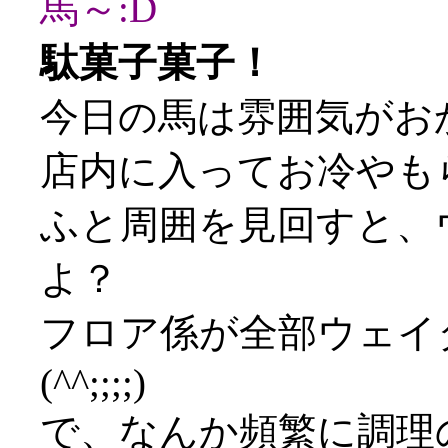
馬～:D
駄菓子菓子！
今日の馬は雰囲気がお
店内に入ってお冷やも
ふと周囲を見回すと、
よ？
フロア係が全部ウェイ
(^^;;;;)
で、なんか頻繁に調理