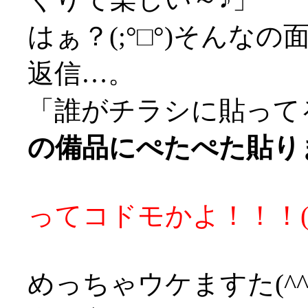
はぁ？(;°□°)そんなの
返信…。
「誰がチラシに貼って
の備品にぺたぺた貼りま
ってコドモかよ！！！('
めっちゃウケますた(^^;;