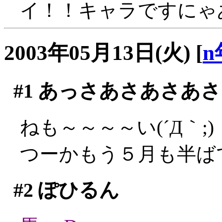
イ！！キャラですにゃ
2003年05月13日(火)
[
n
#1
あっさあさあさあさ
ねも～～～～い(´Д｀;)
つーかもう５月も半ばです
#2
ぽひるん