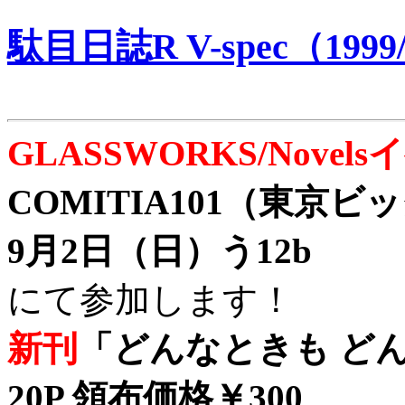
駄目日誌R V-spec（1999/
GLASSWORKS/Nove
COMITIA101（東京
9月2日（日）う12b
にて参加します！
新刊
「どんなときも どん
20P 領布価格￥300