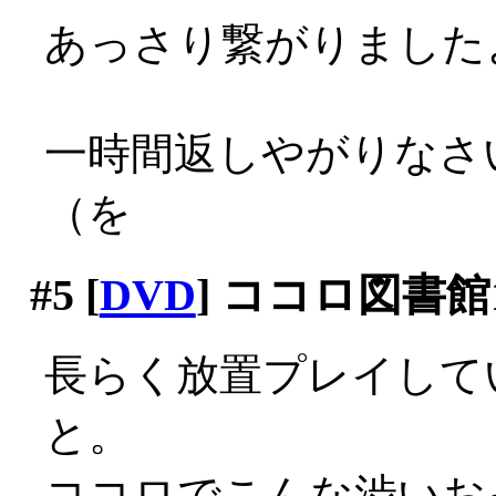
あっさり繋がりましたよ？
一時間返しやがりなさ
（を
#5
[
DVD
] ココロ図書館1
長らく放置プレイして
と。
ココロでこんな渋いおっ