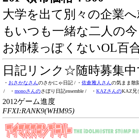
大学を出て別々の企業へ
もいつも一緒な二人の今
お姉様っぽくないOL百
日記リンク☆随時募集中です
・
おさかなさん
のさかにゃ日記
/ ・
佐倉雅人さん
の気まま散
/ ・
monoさんの
さぼり日記ensemble
/ ・
KAZさんの
KAZ兄
2012ゲーム進度
FFXI:RANK9(WHM95)