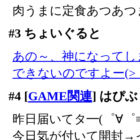
肉うまに定食あつあつま
#3
ちょいぐると
あの～、神になってし
できないのですよー(>_
#4
[
GAME関連
] はぴ
昨日届いてタ━(゜∀゜≡(
今日気が付いて開封→