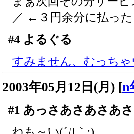
まぁ次回その分サービス
／ ←３円余分に払ったく
#4
よるぐる
すみません、むっちゃウケ
2003年05月12日(月)
[
n
#1
あっさあさあさあさ
ねも～い(´Д｀;)