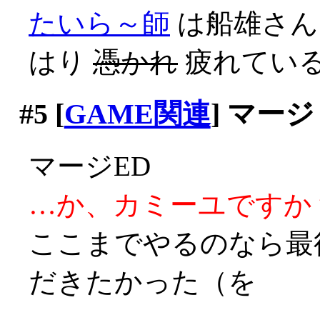
たいら～師
は船雄さん
はり
憑かれ
疲れてい
#5
[
GAME関連
] マージ
マージED
…か、カミーユですか？(;
ここまでやるのなら最
だきたかった（を