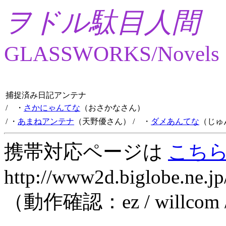
ヲドル駄目人間
GLASSWORKS/Novels
捕捉済み日記アンテナ
/ ・
さかにゃんてな
（おさかなさん）
/ ・
あまねアンテナ
（天野優さん）
/ ・
ダメあんてな
（じゅ
携帯対応ページは
こち
http://www2d.biglobe.ne.jp
（動作確認：ez / willcom 