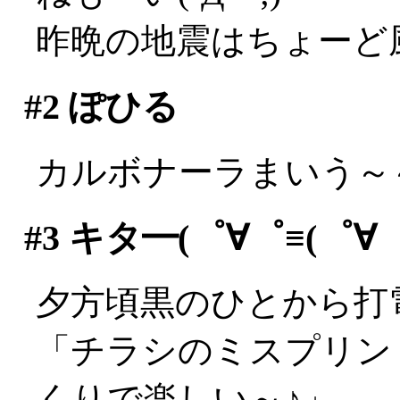
昨晩の地震はちょーど
#2
ぽひる
カルボナーラまいう～～
#3
キタ━(゜∀゜≡(゜∀゜≡
夕方頃黒のひとから打
「チラシのミスプリン
くりで楽しい～♪」