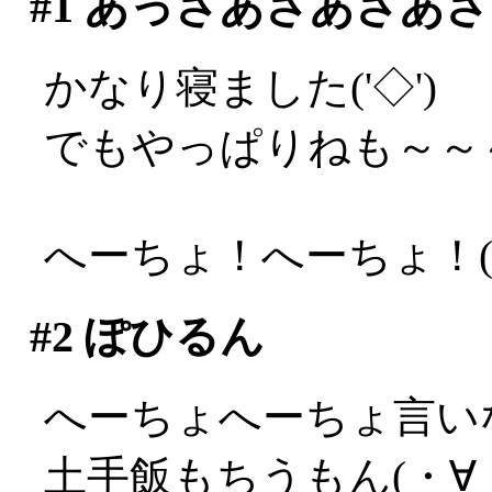
#1
あっさあさあさあさ
かなり寝ました('◇')ゞ
でもやっぱりねも～～～～
へーちょ！へーちょ！(;_
#2
ぽひるん
へーちょへーちょ言い
土手飯もちうもん(・∀