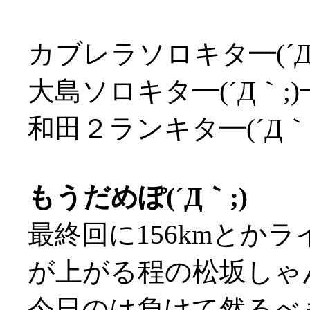
カブレラソロキタ━(´Д
大島ソロキタ━(´Д｀;
和田２ランキタ━(´Д｀
もうだめぽ(´Д｀;)
最終回に156kmとか
が上がる程の松坂しゃん
今日のは負けて然るべ