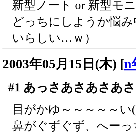
新型ノート or 新型モニ
どっちにしようか悩み
いらしい…ｗ）
2003年05月15日(木)
[
n
#1
あっさあさあさあさ
目がかゆ～～～～～い(´
鼻がぐずぐず、へーっち