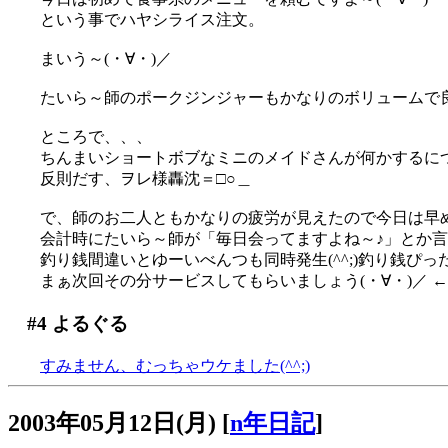
という事でハヤシライス注文。
まいう～(・∀・)／
たいら～師のポークジンジャーもかなりのボリュームで良さそ
ところで、、、
ちんまいショートボブなミニのメイドさんが何かするにつけ
反則だす、ヲレ様轟沈＝□○＿
で、師のお二人ともかなりの疲労が見えたので今日は早
会計時にたいら～師が「毎日会ってますよね～♪」とか言
釣り銭間違いとゆーいべんつも同時発生(^^;)釣り銭
まぁ次回その分サービスしてもらいましょう(・∀・)／ ←
#4
よるぐる
すみません、むっちゃウケました(^^;)
2003年05月12日(月)
[
n年日記
]