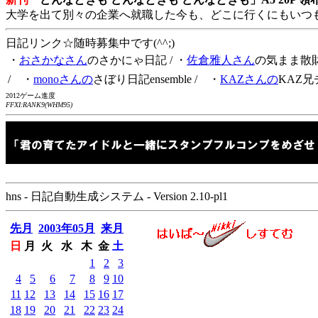
大学を出て別々の企業へ就職した今も、どこに行くにもいつ
日記リンク☆随時募集中です(^^;)
・
おさかなさん
のさかにゃ日記
/ ・
佐倉雅人さん
の気まま散
/ ・
monoさんの
さぼり日記ensemble
/ ・
KAZさんの
KAZ兄
2012ゲーム進度
FFXI:RANK9(WHM95)
hns - 日記自動生成システム - Version 2.10-pl1
先月
2003年05月
来月
日
月
火
水
木
金
土
1
2
3
4
5
6
7
8
9
10
11
12
13
14
15
16
17
18
19
20
21
22
23
24