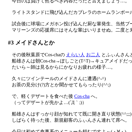
今日のは負けて然るべき内容だったと言えましょう…。
ライトスタンドに飛び込んだカブレラのホームランボール
試合後に球場にメガホン投げ込んだ厨な輩発生、当然ブ
マリーンズの応援席にはそんな輩はいりませぬ。二度と来ない
#3
メイドさんとか
その後秋葉原でCos-chaの
えらい人
お二人
とふぃんさん
船雄さんは朝Cos-cha→ぽしごと(T^T)→キュアメイド
たいら～師は見るからにかなりお疲れの様子…。
久々にツインテールのメイドさんに遭遇(^-^)
お茶の見分け(?)方とか聞かせてもらったり(^^;)
で、軽くデザートを食べた後
Cos-cha
へ。
（ってデザートが先かよ…(´Д｀;)）
船雄さんはすっかり顔が知れてて既に開き直り状態(^^;;;)
しばらく待った後、新規顧客のふぃんさん連れて席へ。
今日は初めて食事系のメニューを頼むですよ～(・∀・)