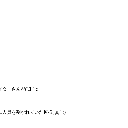
ーさんが(´Д｀;)
。
員を割かれていた模様(´Д｀;)