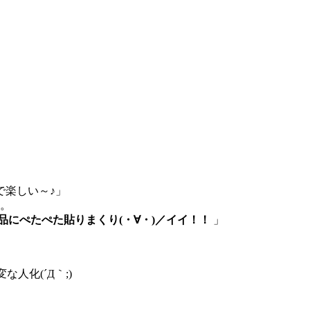
で楽しい～♪」
…。
品にぺたぺた貼りまくり(・∀・)／イイ！！
」
変な人化(´Д｀;)