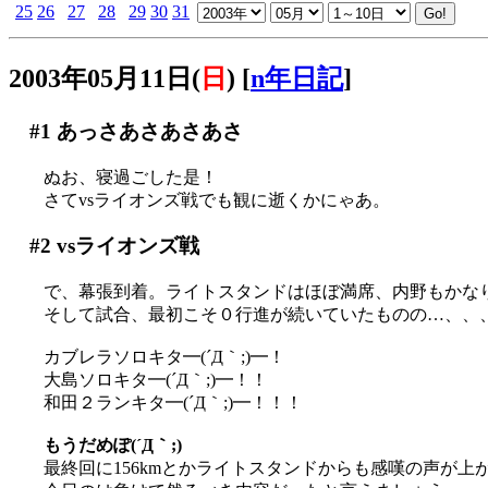
25
26
27
28
29
30
31
2003年05月11日(
日
)
[
n年日記
]
#1
あっさあさあさあさ
ぬお、寝過ごした是！
さてvsライオンズ戦でも観に逝くかにゃあ。
#2
vsライオンズ戦
で、幕張到着。ライトスタンドはほぼ満席、内野もかな
そして試合、最初こそ０行進が続いていたものの…、、
カブレラソロキタ━(´Д｀;)━！
大島ソロキタ━(´Д｀;)━！！
和田２ランキタ━(´Д｀;)━！！！
もうだめぽ(´Д｀;)
最終回に156kmとかライトスタンドからも感嘆の声が上が