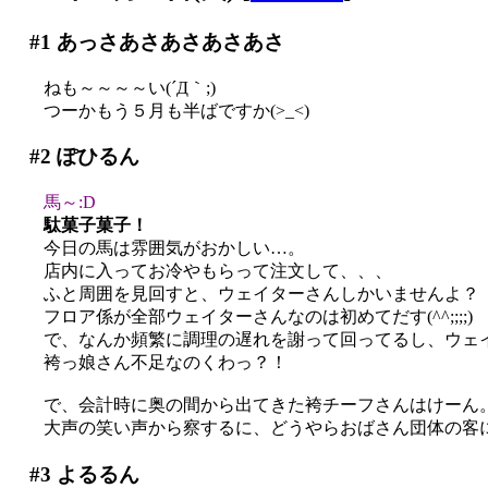
#1
あっさあさあさあさあさ
ねも～～～～い(´Д｀;)
つーかもう５月も半ばですか(>_<)
#2
ぽひるん
馬～:D
駄菓子菓子！
今日の馬は雰囲気がおかしい…。
店内に入ってお冷やもらって注文して、、、
ふと周囲を見回すと、ウェイターさんしかいませんよ？
フロア係が全部ウェイターさんなのは初めてだす(^^;;;;)
で、なんか頻繁に調理の遅れを謝って回ってるし、ウェイタ
袴っ娘さん不足なのくわっ？！
で、会計時に奥の間から出てきた袴チーフさんはけーん
大声の笑い声から察するに、どうやらおばさん団体の客に人
#3
よるるん