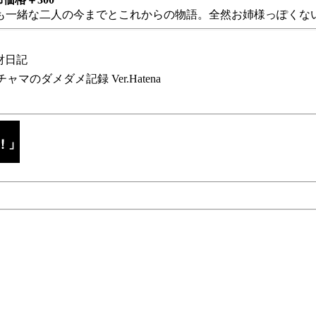
も一緒な二人の今までとこれからの物語。全然お姉様っぽくない
財日記
チャマのダメダメ記録 Ver.Hatena