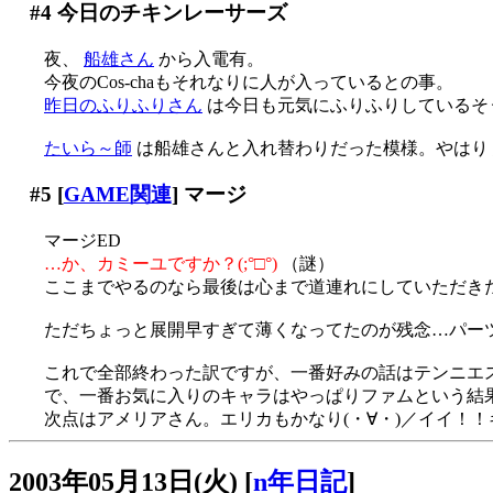
#4
今日のチキンレーサーズ
夜、
船雄さん
から入電有。
今夜のCos-chaもそれなりに人が入っているとの事。
昨日のふりふりさん
は今日も元気にふりふりしているそうで
たいら～師
は船雄さんと入れ替わりだった模様。やはり
#5
[
GAME関連
] マージ
マージED
…か、カミーユですか？(;°□°)
（謎）
ここまでやるのなら最後は心まで道連れにしていただき
ただちょっと展開早すぎて薄くなってたのが残念…パー
これで全部終わった訳ですが、一番好みの話はテンニエ
で、一番お気に入りのキャラはやっぱりファムという結果に
次点はアメリアさん。エリカもかなり(・∀・)／イイ！
2003年05月13日(火)
[
n年日記
]