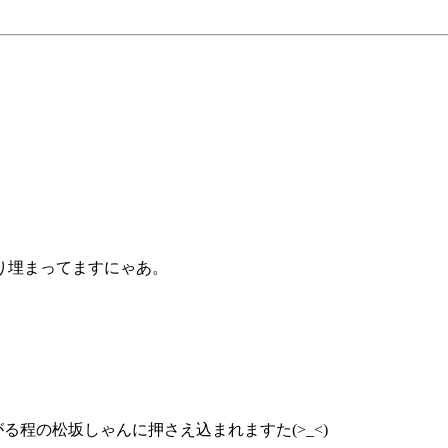
り埋まってますにゃあ。
、
る程の松坂しゃんに押さえ込まれますた(>_<)