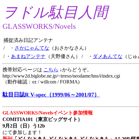
ヲドル駄目人間
GLASSWORKS/Novels
捕捉済み日記アンテナ
/ ・
さかにゃんてな
（おさかなさん）
/ ・
あまねアンテナ
（天野優さん）
/ ・
ダメあんてな
（じゅ
携帯対応ページは
こちら
↓からどうぞ。
http://www2d.biglobe.ne.jp/~irreso/neodame/hns/i/index.cgi
（動作確認：ez / willcom / FORMA)
駄目日誌R V-spec（1999/06～2001/07）
GLASSWORKS/Novelsイベント参加情報
COMITIA101（東京ビッグサイト）
9月2日（日）う12b
にて参加します！
新刊
「どんなときも どんなときも どんなときも」A5 20P 領布