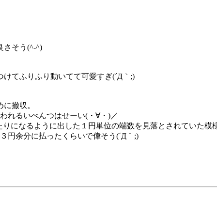
う(^-^)
てふりふり動いてて可愛すぎ(´Д｀;)
めに撤収。
われるいべんつはせーい(・∀・)／
ぴったりになるように出した１円単位の端数を見落とされていた模
３円余分に払ったくらいで偉そう(´Д｀;)