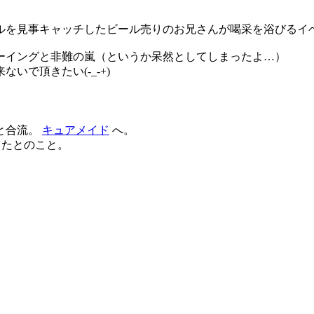
を見事キャッチしたビール売りのお兄さんが喝采を浴びるイベ
ーイングと非難の嵐（というか呆然としてしまったよ…）
で頂きたい(-_-+)
と合流。
キュアメイド
へ。
だったとのこと。