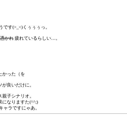
す(>_<)くぅぅぅっ。
憑かれ
疲れているらしい…。
たかった（を
ツが良いだけに。
ス親子シナリオ。
なりますた(^^;)
！キャラですにゃあ。