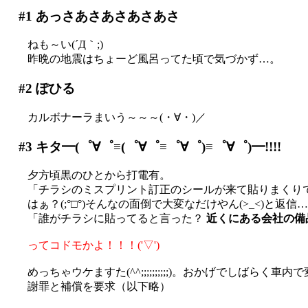
#1
あっさあさあさあさあさ
ねも～い(´Д｀;)
昨晩の地震はちょーど風呂ってた頃で気づかず…。
#2
ぽひる
カルボナーラまいう～～～(・∀・)／
#3
キタ━(゜∀゜≡(゜∀゜≡゜∀゜)≡゜∀゜)━!!!!
夕方頃黒のひとから打電有。
「チラシのミスプリント訂正のシールが来て貼りまくり
はぁ？(;°□°)そんなの面倒で大変なだけやん(>_<)と返信
「誰がチラシに貼ってると言った？
近くにある会社の備
ってコドモかよ！！！('▽')
めっちゃウケますた(^^;;;;;;;;;;)。おかげでしばらく車内で
謝罪と補償を要求（以下略）