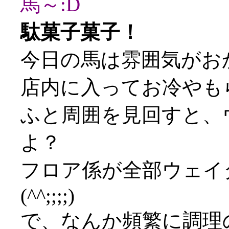
馬～:D
駄菓子菓子！
今日の馬は雰囲気がお
店内に入ってお冷やも
ふと周囲を見回すと、
よ？
フロア係が全部ウェイ
(^^;;;;)
で、なんか頻繁に調理