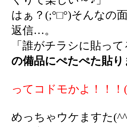
はぁ？(;°□°)そんなの
返信…。
「誰がチラシに貼って
の備品にぺたぺた貼りま
ってコドモかよ！！！('
めっちゃウケますた(^^;;