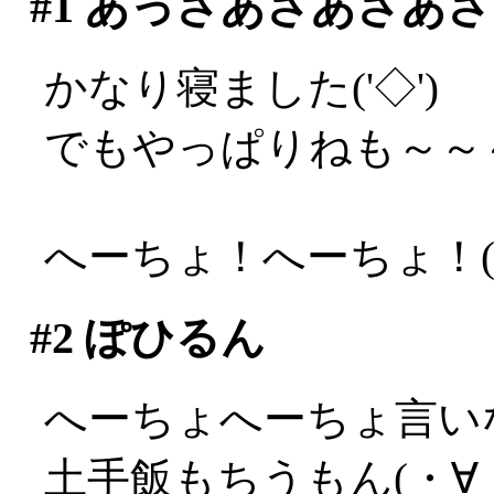
#1
あっさあさあさあさ
かなり寝ました('◇')ゞ
でもやっぱりねも～～～～
へーちょ！へーちょ！(;_
#2
ぽひるん
へーちょへーちょ言い
土手飯もちうもん(・∀