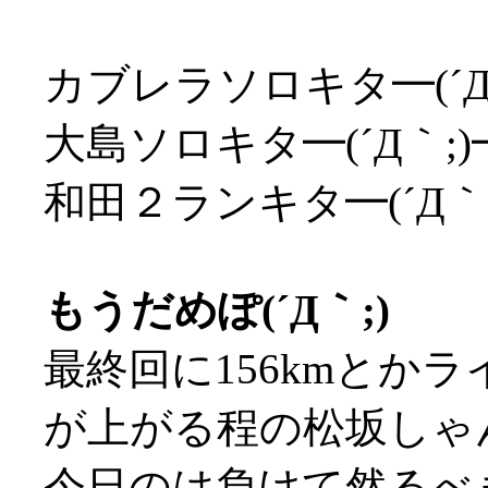
カブレラソロキタ━(´Д
大島ソロキタ━(´Д｀;
和田２ランキタ━(´Д｀
もうだめぽ(´Д｀;)
最終回に156kmとか
が上がる程の松坂しゃん
今日のは負けて然るべ