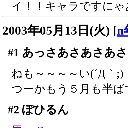
イ！！キャラですにゃ
2003年05月13日(火)
[
n
#1
あっさあさあさあさ
ねも～～～～い(´Д｀;)
つーかもう５月も半ばです
#2
ぽひるん