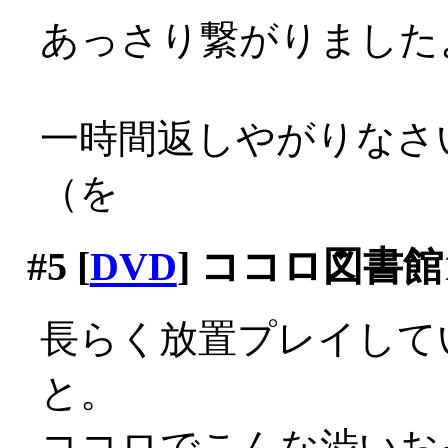
あっさり繋がりましたよ？
一時間返しやがりなさ
（を
#5
[
DVD
] ココロ図書館1
長らく放置プレイして
と。
ココロでこんな渋いおっ