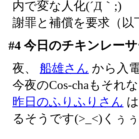
内で変な人化(´Д｀;)
謝罪と補償を要求（以
#4
今日のチキンレーサ
夜、
船雄さん
から入
今夜のCos-chaも
昨日のふりふりさん
は
るそうです(>_<)くぅ