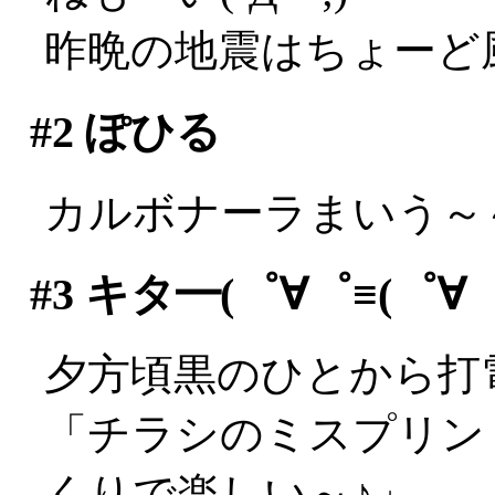
昨晩の地震はちょーど
#2
ぽひる
カルボナーラまいう～～
#3
キタ━(゜∀゜≡(゜∀゜≡
夕方頃黒のひとから打
「チラシのミスプリン
くりで楽しい～♪」