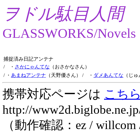
ヲドル駄目人間
GLASSWORKS/Novels
捕捉済み日記アンテナ
/ ・
さかにゃんてな
（おさかなさん）
/ ・
あまねアンテナ
（天野優さん）
/ ・
ダメあんてな
（じゅ
携帯対応ページは
こち
http://www2d.biglobe.ne.jp
（動作確認：ez / willcom 