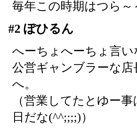
毎年この時期はつら～～い
#2
ぽひるん
へーちょへーちょ言い
公営ギャンブラーな店長
へ。
（営業してたとゆー事
日だな(^^;;;;)）