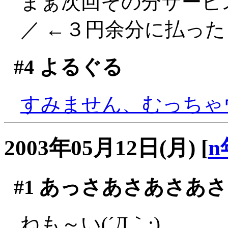
まぁ次回その分サービス
／ ←３円余分に払ったく
#4
よるぐる
すみません、むっちゃウケ
2003年05月12日(月)
[
n
#1
あっさあさあさあさ
ねも～い(´Д｀;)