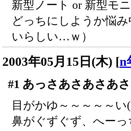
新型ノート or 新型モニ
どっちにしようか悩み
いらしい…ｗ）
2003年05月15日(木)
[
n
#1
あっさあさあさあさ
目がかゆ～～～～～い(´
鼻がぐずぐず、へーっち