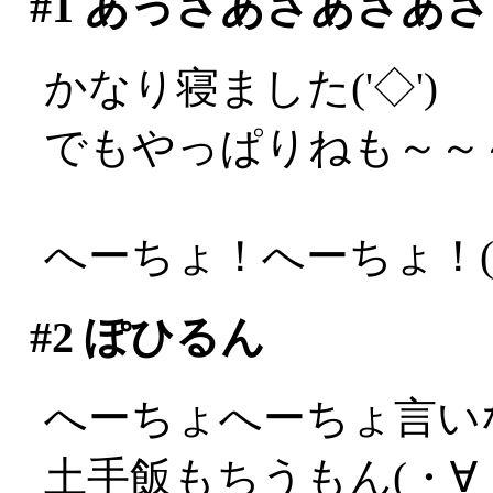
#1
あっさあさあさあさ
かなり寝ました('◇')ゞ
でもやっぱりねも～～～～
へーちょ！へーちょ！(;_
#2
ぽひるん
へーちょへーちょ言い
土手飯もちうもん(・∀