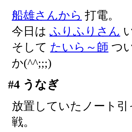
船雄さんから
打電。
今日は
ふりふりさん
そして
たいら～師
つ
か(^^;;;)
#4
うなぎ
放置していたノート引っ
戦。