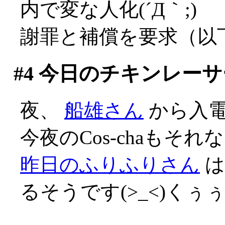
内で変な人化(´Д｀;)
謝罪と補償を要求（以
#4
今日のチキンレーサ
夜、
船雄さん
から入
今夜のCos-chaも
昨日のふりふりさん
は
るそうです(>_<)くぅ