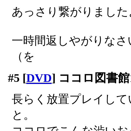
あっさり繋がりましたよ？
一時間返しやがりなさ
（を
#5
[
DVD
] ココロ図書館1
長らく放置プレイして
と。
ココロでこんな渋いおっ