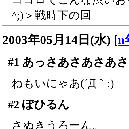
^;)＞戦時下の回
2003年05月14日(水)
[
n
#1
あっさあさあさあさ
ねもいにゃあ(´Д｀;)
#2
ぽひるん
さぬきうろーん。