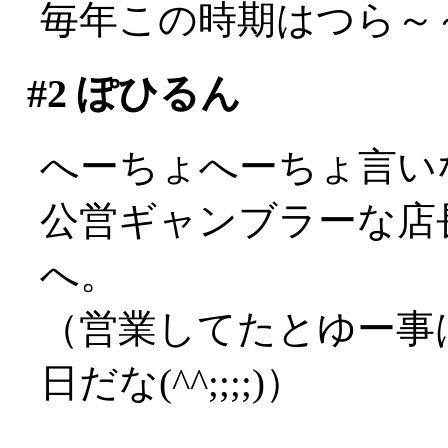
毎年この時期はつら～～い
#2
ぽひるん
へーちょへーちょ言い
公営ギャンブラーな店長
へ。
（営業してたとゆー事
日だな(^^;;;;)）