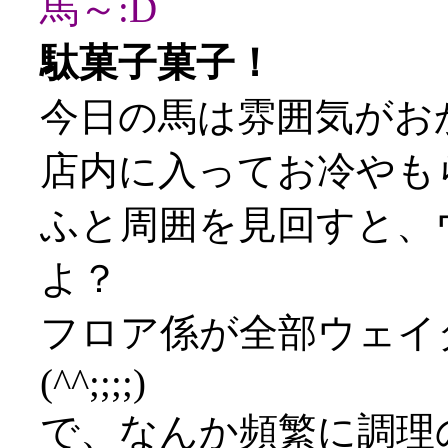
馬～:D
駄菓子菓子！
今日の馬は雰囲気がお
店内に入ってお冷やも
ふと周囲を見回すと、
よ？
フロア係が全部ウェイ
(^^;;;;)
で、なんか頻繁に調理