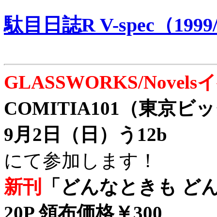
駄目日誌R V-spec（1999/
GLASSWORKS/Nove
COMITIA101（東京
9月2日（日）う12b
にて参加します！
新刊
「どんなときも どん
20P 領布価格￥300