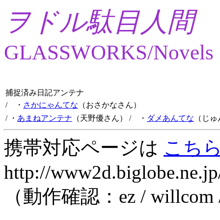
ヲドル駄目人間
GLASSWORKS/Novels
捕捉済み日記アンテナ
/ ・
さかにゃんてな
（おさかなさん）
/ ・
あまねアンテナ
（天野優さん）
/ ・
ダメあんてな
（じゅ
携帯対応ページは
こち
http://www2d.biglobe.ne.jp
（動作確認：ez / willcom 