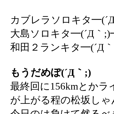
カブレラソロキタ━(´Д
大島ソロキタ━(´Д｀;
和田２ランキタ━(´Д｀
もうだめぽ(´Д｀;)
最終回に156kmとか
が上がる程の松坂しゃん
今日のは負けて然るべ