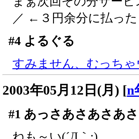
まぁ次回その分サービス
／ ←３円余分に払ったく
#4
よるぐる
すみません、むっちゃウケ
2003年05月12日(月)
[
n
#1
あっさあさあさあさ
ねも～い(´Д｀;)