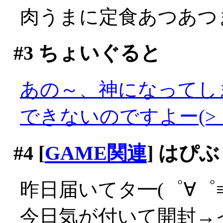
肉うまに定食あつあつま
#3
ちょいぐると
あの～、神になってし
できないのですよー(>_
#4
[
GAME関連
] はぴ
昨日届いてタ━(゜∀゜≡(
今日気が付いて開封→