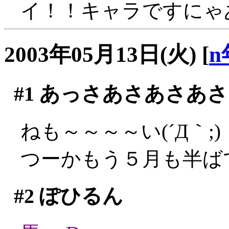
イ！！キャラですにゃ
2003年05月13日(火)
[
n
#1
あっさあさあさあさ
ねも～～～～い(´Д｀;)
つーかもう５月も半ばです
#2
ぽひるん