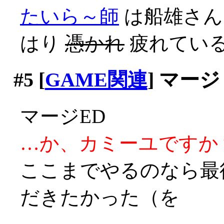
たいら～師
は船雄さん
はり
憑かれ
疲れてい
#5
[
GAME関連
] マージ
マージED
…か、カミーユですか？(;
ここまでやるのなら最
だきたかった（を