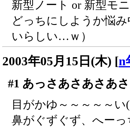
新型ノート or 新型モニ
どっちにしようか悩み
いらしい…ｗ）
2003年05月15日(木)
[
n
#1
あっさあさあさあさ
目がかゆ～～～～～い(´
鼻がぐずぐず、へーっち