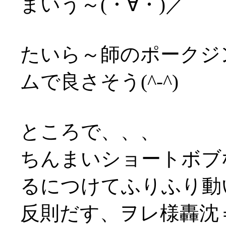
まいう～(・∀・)／
たいら～師のポークジ
ムで良さそう(^-^)
ところで、、、
ちんまいショートボブ
るにつけてふりふり動い
反則だす、ヲレ様轟沈