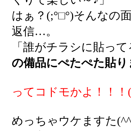
はぁ？(;°□°)そんなの
返信…。
「誰がチラシに貼って
の備品にぺたぺた貼りま
ってコドモかよ！！！('
めっちゃウケますた(^^;;