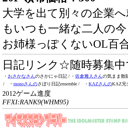
大学を出て別々の企業へ
もいつも一緒な二人の今
お姉様っぽくないOL百
日記リンク☆随時募集中です
・
おさかなさん
のさかにゃ日記
/ ・
佐倉雅人さん
の気まま散
/ ・
monoさんの
さぼり日記ensemble
/ ・
KAZさんの
KAZ兄
2012ゲーム進度
FFXI:RANK9(WHM95)