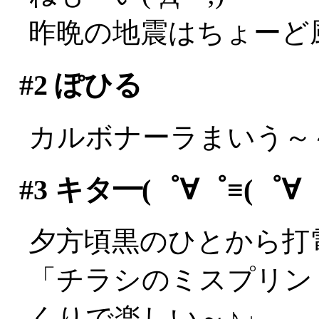
昨晩の地震はちょーど
#2
ぽひる
カルボナーラまいう～～
#3
キタ━(゜∀゜≡(゜∀゜≡
夕方頃黒のひとから打
「チラシのミスプリン
くりで楽しい～♪」