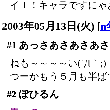
イ！！キャラですにゃ
2003年05月13日(火)
[
n
#1
あっさあさあさあさ
ねも～～～～い(´Д｀;)
つーかもう５月も半ばです
#2
ぽひるん