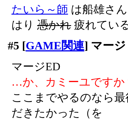
たいら～師
は船雄さん
はり
憑かれ
疲れてい
#5
[
GAME関連
] マージ
マージED
…か、カミーユですか？(;
ここまでやるのなら最
だきたかった（を