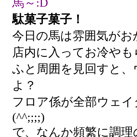
馬～:D
駄菓子菓子！
今日の馬は雰囲気がお
店内に入ってお冷やも
ふと周囲を見回すと、
よ？
フロア係が全部ウェイ
(^^;;;;)
で、なんか頻繁に調理