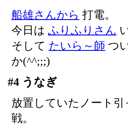
船雄さんから
打電。
今日は
ふりふりさん
そして
たいら～師
つ
か(^^;;;)
#4
うなぎ
放置していたノート引っ
戦。