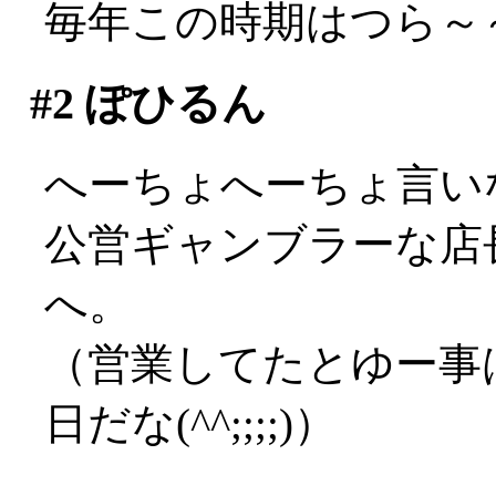
毎年この時期はつら～～い
#2
ぽひるん
へーちょへーちょ言い
公営ギャンブラーな店長
へ。
（営業してたとゆー事
日だな(^^;;;;)）