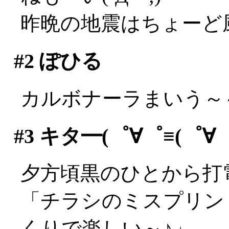
昨晩の地震はちょーど
#2
ぽひる
カルボナーラまいう～～
#3
キタ━(゜∀゜≡(゜∀゜≡
夕方頃黒のひとから打
「チラシのミスプリン
くりで楽しい～♪」