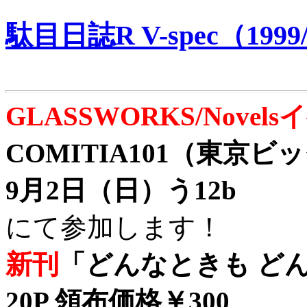
駄目日誌R V-spec（1999/
GLASSWORKS/Nove
COMITIA101（東京
9月2日（日）う12b
にて参加します！
新刊
「どんなときも どん
20P 領布価格￥300