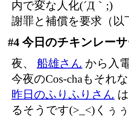
内で変な人化(´Д｀;)
謝罪と補償を要求（以
#4
今日のチキンレーサ
夜、
船雄さん
から入
今夜のCos-chaも
昨日のふりふりさん
は
るそうです(>_<)くぅ