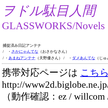
ヲドル駄目人間
GLASSWORKS/Novels
捕捉済み日記アンテナ
/ ・
さかにゃんてな
（おさかなさん）
/ ・
あまねアンテナ
（天野優さん）
/ ・
ダメあんてな
（じゅ
携帯対応ページは
こち
http://www2d.biglobe.ne.jp
（動作確認：ez / willcom 