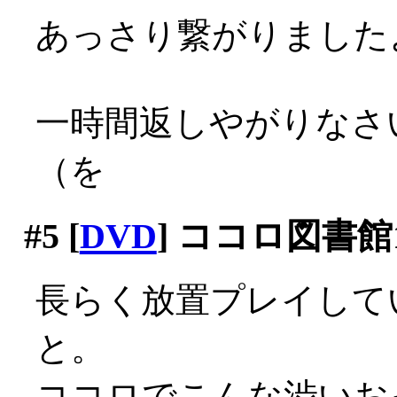
あっさり繋がりましたよ？
一時間返しやがりなさ
（を
#5
[
DVD
] ココロ図書館1
長らく放置プレイして
と。
ココロでこんな渋いおっ