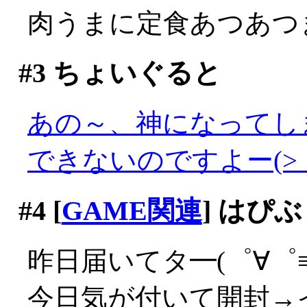
肉うまに定食あつあつま
#3
ちょいぐると
あの～、神になってし
できないのですよー(>_
#4
[
GAME関連
] はぴ
昨日届いてタ━(゜∀゜≡(
今日気が付いて開封→