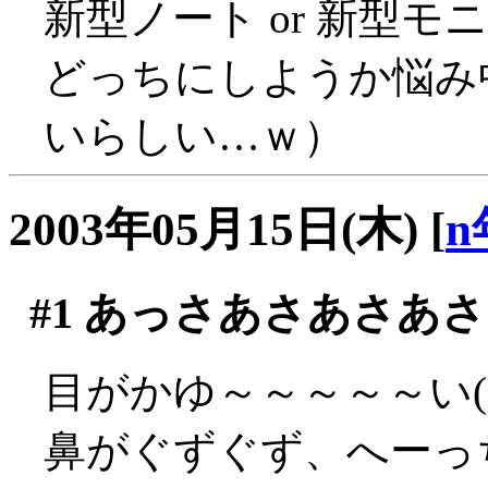
新型ノート or 新型モニ
どっちにしようか悩み
いらしい…ｗ）
2003年05月15日(木)
[
n
#1
あっさあさあさあさ
目がかゆ～～～～～い(´
鼻がぐずぐず、へーっち