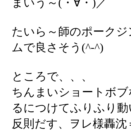
まいう～(・∀・)／
たいら～師のポークジ
ムで良さそう(^-^)
ところで、、、
ちんまいショートボブ
るにつけてふりふり動い
反則だす、ヲレ様轟沈