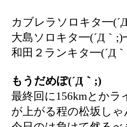
カブレラソロキタ━(´Д
大島ソロキタ━(´Д｀;
和田２ランキタ━(´Д｀
もうだめぽ(´Д｀;)
最終回に156kmとか
が上がる程の松坂しゃん
今日のは負けて然るべ