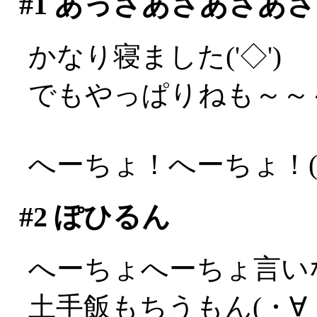
#1
あっさあさあさあさ
かなり寝ました('◇')ゞ
でもやっぱりねも～～～～
へーちょ！へーちょ！(;_
#2
ぽひるん
へーちょへーちょ言い
土手飯もちうもん(・∀