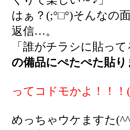
はぁ？(;°□°)そんなの
返信…。
「誰がチラシに貼って
の備品にぺたぺた貼りま
ってコドモかよ！！！('
めっちゃウケますた(^^;;