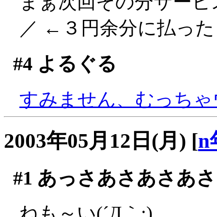
まぁ次回その分サービス
／ ←３円余分に払ったく
#4
よるぐる
すみません、むっちゃウケ
2003年05月12日(月)
[
n
#1
あっさあさあさあさ
ねも～い(´Д｀;)