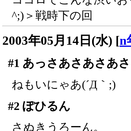
^;)＞戦時下の回
2003年05月14日(水)
[
n
#1
あっさあさあさあさ
ねもいにゃあ(´Д｀;)
#2
ぽひるん
さぬきうろーん。