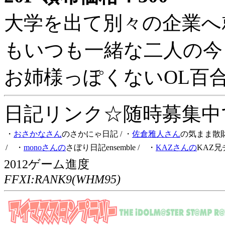
大学を出て別々の企業へ
もいつも一緒な二人の今
お姉様っぽくないOL百
日記リンク☆随時募集中です
・
おさかなさん
のさかにゃ日記
/ ・
佐倉雅人さん
の気まま散
/ ・
monoさんの
さぼり日記ensemble
/ ・
KAZさんの
KAZ兄
2012ゲーム進度
FFXI:RANK9(WHM95)