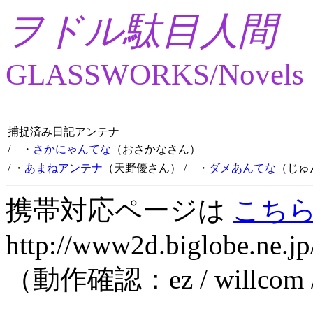
ヲドル駄目人間
GLASSWORKS/Novels
捕捉済み日記アンテナ
/ ・
さかにゃんてな
（おさかなさん）
/ ・
あまねアンテナ
（天野優さん）
/ ・
ダメあんてな
（じゅ
携帯対応ページは
こち
http://www2d.biglobe.ne.jp
（動作確認：ez / willcom 