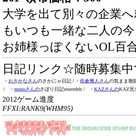
大学を出て別々の企業へ
もいつも一緒な二人の今
お姉様っぽくないOL百
日記リンク☆随時募集中です
・
おさかなさん
のさかにゃ日記
/ ・
佐倉雅人さん
の気まま散
/ ・
monoさんの
さぼり日記ensemble
/ ・
KAZさんの
KAZ兄
2012ゲーム進度
FFXI:RANK9(WHM95)