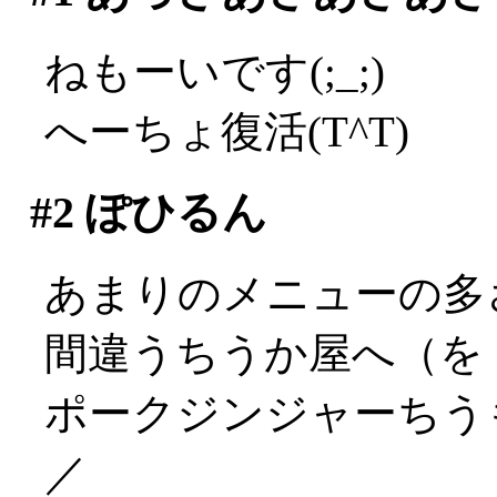
ねもーいです(;_;)
へーちょ復活(T^T)
#2
ぽひるん
あまりのメニューの多
間違うちうか屋へ（を
ポークジンジャーちうも
／