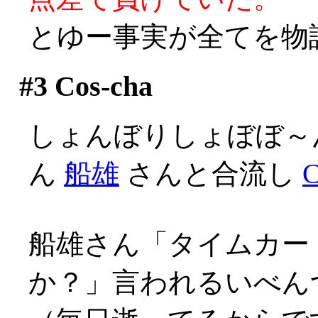
とゆー事実が全てを物
#3
Cos-cha
しょんぼりしょぼぼ～
ん
船雄
さんと合流し
C
船雄さん「タイムカー
か？」言われるいべんつ