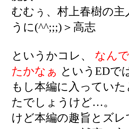
むむぅ、村上春樹の主
うに(^^;;;)＞高志
というかコレ、
なん
たかなぁ
というEDでは
もし本編に入っていた
たでしょうけど…。
けど本編の趣旨とズレ