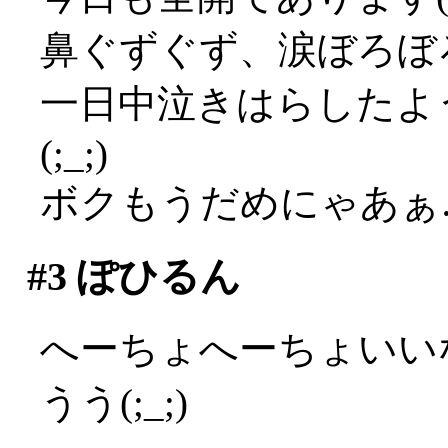
鼻ぐずぐず、涙ぼろぼろ
一日中泣きはらしたよ
(;_;)
ボクもうだめにゃあぁ…(
#3
ぽひるん
へーちょへーちょいい
うう(;_;)