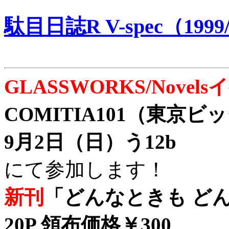
駄目日誌R V-spec（1999/
GLASSWORKS/Nove
COMITIA101（東京
9月2日（日）う12b
にて参加します！
新刊
「どんなときも どん
20P 領布価格￥300