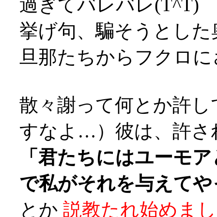
過ぎてバレバレ(T^T)
挙げ句、騙そうとした
旦那たちからフクロにされ
散々謝って何とか許し
すなよ…）彼は、許さ
「君たちにはユーモア
で私がそれを与えてや
とか
説教たれ始めまし