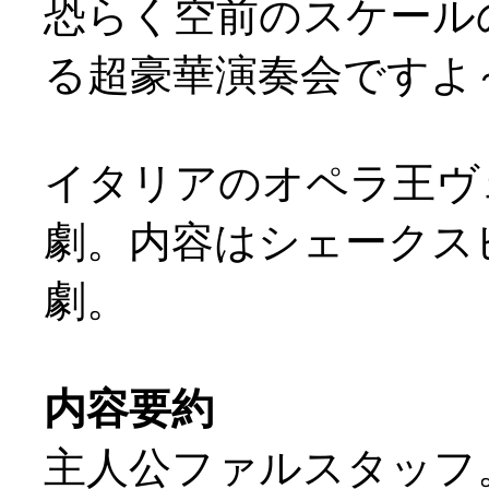
恐らく空前のスケール
る超豪華演奏会ですよ～
イタリアのオペラ王ヴ
劇。内容はシェークスピ
劇。
内容要約
主人公ファルスタッフ