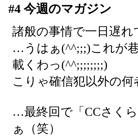
#4
今週のマガジン
諸般の事情で一日遅れで
…うはぁ(^^;;;)これ
載くわっ(^^;;;;;;;;)
こりゃ確信犯以外の何者で
…最終回で「CCさく
ぁ（笑）