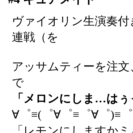
ヴァイオリン生演奏付
連戦（を
アッサムティーを注文
で
「メロンにしま…はぅっ(
∀゜≡(゜∀゜≡゜∀゜)≡゜∀
「レモンにしますかミ