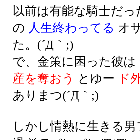
以前は有能な騎士だっ
の
人生終わってる
オサ
た。(´Д｀;)
で、金策に困った彼は
産を奪おう
とゆー
ド
ありまつ(´Д｀;)
しかし情熱に生きる男