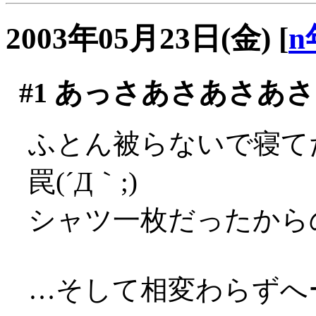
2003年05月23日(金)
[
n
#1
あっさあさあさあさ
ふとん被らないで寝て
罠(´Д｀;)
シャツ一枚だったからのぅ
…そして相変わらずへー