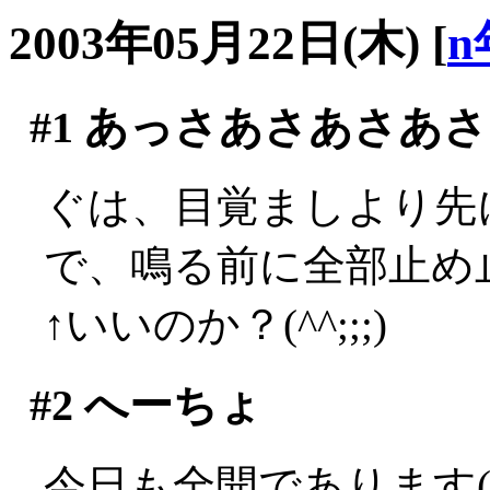
2003年05月22日(木)
[
n
#1
あっさあさあさあさ
ぐは、目覚ましより先に
で、鳴る前に全部止め止
↑いいのか？(^^;;;)
#2
へーちょ
今日も全開であります(´