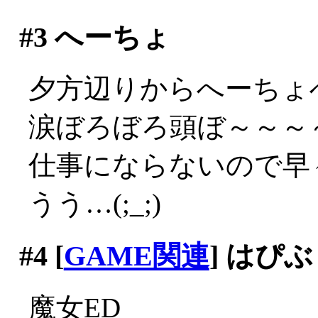
#3
へーちょ
夕方辺りからへーちょ
涙ぼろぼろ頭ぼ～～～～(;
仕事にならないので早々
うう…(;_;)
#4
[
GAME関連
] はぴ
魔女ED