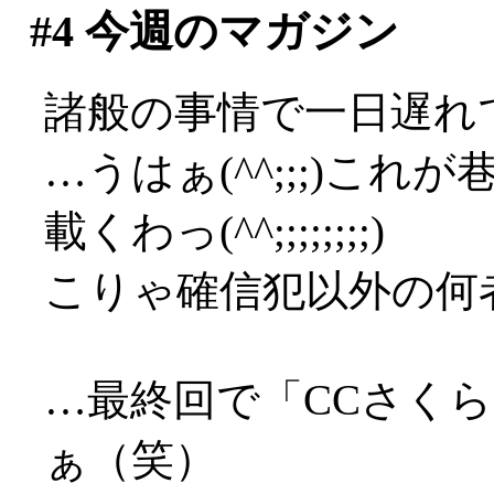
#4
今週のマガジン
諸般の事情で一日遅れで
…うはぁ(^^;;;)これ
載くわっ(^^;;;;;;;;)
こりゃ確信犯以外の何者で
…最終回で「CCさく
ぁ（笑）