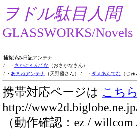
ヲドル駄目人間
GLASSWORKS/Novels
捕捉済み日記アンテナ
/ ・
さかにゃんてな
（おさかなさん）
/ ・
あまねアンテナ
（天野優さん）
/ ・
ダメあんてな
（じゅ
携帯対応ページは
こち
http://www2d.biglobe.ne.jp
（動作確認：ez / willcom 