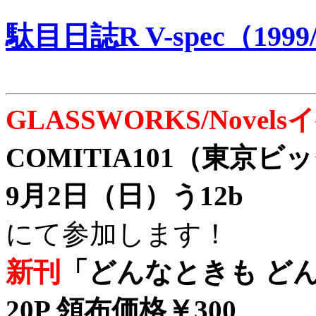
駄目日誌R V-spec（1999/
GLASSWORKS/Nove
COMITIA101（東京
9月2日（日）う12b
にて参加します！
新刊
「どんなときも どん
20P 領布価格￥300