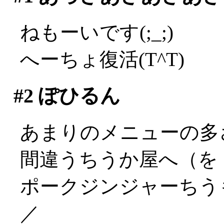
ねもーいです(;_;)
へーちょ復活(T^T)
#2
ぽひるん
あまりのメニューの多
間違うちうか屋へ（を
ポークジンジャーちうも
／