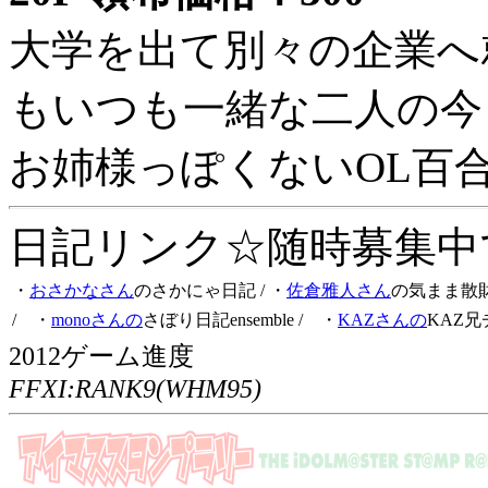
大学を出て別々の企業へ
もいつも一緒な二人の今
お姉様っぽくないOL百
日記リンク☆随時募集中です
・
おさかなさん
のさかにゃ日記
/ ・
佐倉雅人さん
の気まま散
/ ・
monoさんの
さぼり日記ensemble
/ ・
KAZさんの
KAZ兄
2012ゲーム進度
FFXI:RANK9(WHM95)