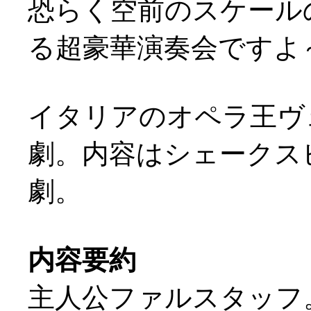
恐らく空前のスケール
る超豪華演奏会ですよ～
イタリアのオペラ王ヴ
劇。内容はシェークスピ
劇。
内容要約
主人公ファルスタッフ