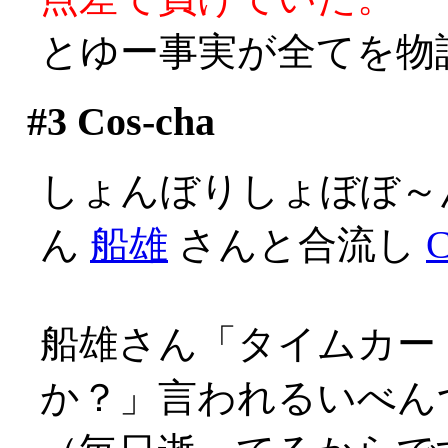
とゆー事実が全てを物
#3
Cos-cha
しょんぼりしょぼぼ～
ん
船雄
さんと合流し
C
船雄さん「タイムカー
か？」言われるいべんつ