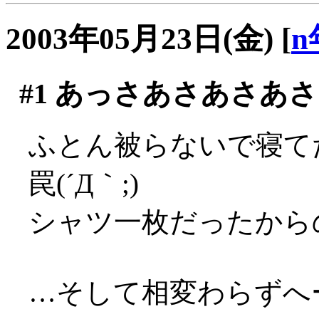
2003年05月23日(金)
[
n
#1
あっさあさあさあさ
ふとん被らないで寝て
罠(´Д｀;)
シャツ一枚だったからのぅ
…そして相変わらずへー