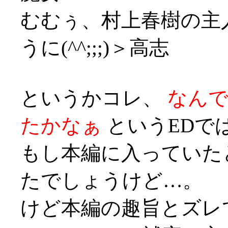
むむぅ、村上春樹の主
うに(^^;;;)＞高志
というかコレ、
なん
たかなぁ
というEDでは
もし本編に入っていた
たでしょうけど…。
けど本編の趣旨とズレ