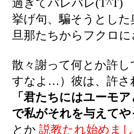
過ぎてバレバレ(T^T)
挙げ句、騙そうとした
旦那たちからフクロにされ
散々謝って何とか許し
すなよ…）彼は、許さ
「君たちにはユーモア
で私がそれを与えてや
とか
説教たれ始めまし