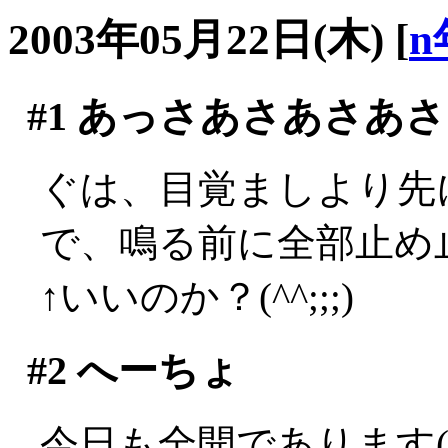
2003年05月22日(木)
[
n
#1
あっさあさあさあさ
ぐは、目覚ましより先に
で、鳴る前に全部止め止
↑いいのか？(^^;;;)
#2
へーちょ
今日も全開であります(´