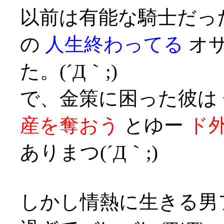
以前は有能な騎士だっ
の
人生終わってる
オサ
た。(´Д｀;)
で、金策に困った彼は
産を奪おう
とゆー
ド
ありまつ(´Д｀;)
しかし情熱に生きる男