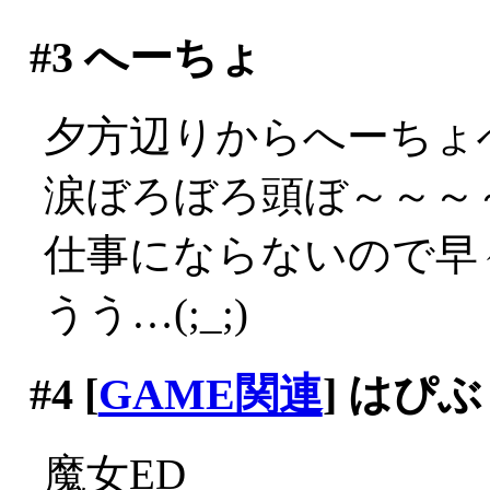
#3
へーちょ
夕方辺りからへーちょ
涙ぼろぼろ頭ぼ～～～～(;
仕事にならないので早々
うう…(;_;)
#4
[
GAME関連
] はぴ
魔女ED