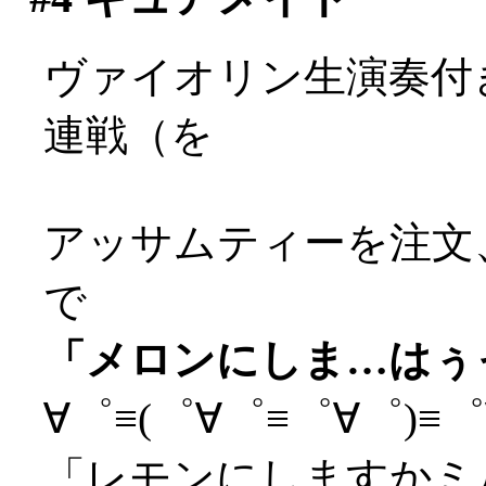
ヴァイオリン生演奏付
連戦（を
アッサムティーを注文
で
「メロンにしま…はぅっ(
∀゜≡(゜∀゜≡゜∀゜)≡゜∀
「レモンにしますかミ