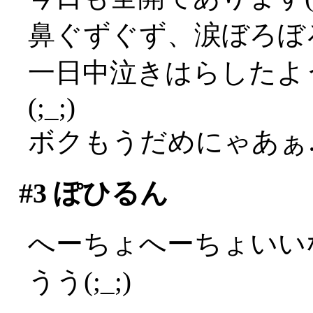
鼻ぐずぐず、涙ぼろぼろ
一日中泣きはらしたよ
(;_;)
ボクもうだめにゃあぁ…(
#3
ぽひるん
へーちょへーちょいい
うう(;_;)