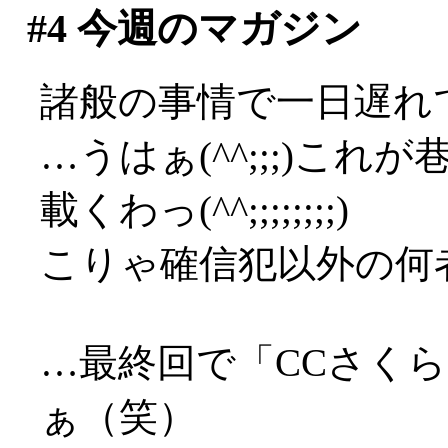
#4
今週のマガジン
諸般の事情で一日遅れで
…うはぁ(^^;;;)これ
載くわっ(^^;;;;;;;;)
こりゃ確信犯以外の何者で
…最終回で「CCさく
ぁ（笑）