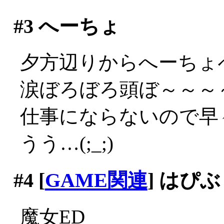
#3
へーちょ
夕方辺りからへーちょ
涙ぼろぼろ頭ぼ～～～～(;
仕事にならないので早々
うう…(;_;)
#4
[
GAME関連
] はぴ
魔女ED