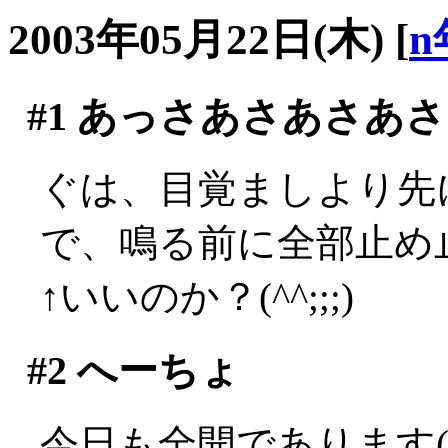
2003年05月22日(木)
[
n
#1
あっさあさあさあさ
ぐは、目覚ましより先に
で、鳴る前に全部止め止
↑いいのか？(^^;;;)
#2
へーちょ
今日も全開であります(´