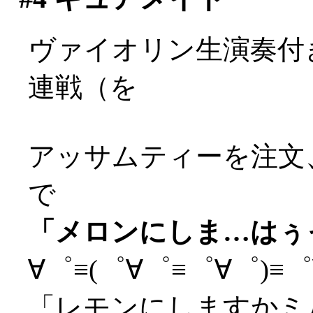
ヴァイオリン生演奏付
連戦（を
アッサムティーを注文
で
「メロンにしま…はぅっ(
∀゜≡(゜∀゜≡゜∀゜)≡゜∀
「レモンにしますかミ