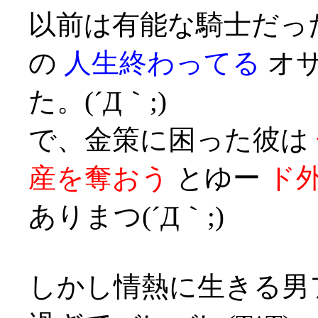
以前は有能な騎士だっ
の
人生終わってる
オサ
た。(´Д｀;)
で、金策に困った彼は
産を奪おう
とゆー
ド
ありまつ(´Д｀;)
しかし情熱に生きる男