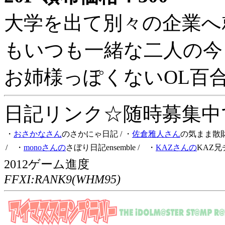
大学を出て別々の企業へ
もいつも一緒な二人の今
お姉様っぽくないOL百
日記リンク☆随時募集中です
・
おさかなさん
のさかにゃ日記
/ ・
佐倉雅人さん
の気まま散
/ ・
monoさんの
さぼり日記ensemble
/ ・
KAZさんの
KAZ兄
2012ゲーム進度
FFXI:RANK9(WHM95)