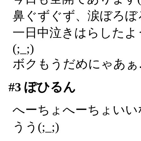
鼻ぐずぐず、涙ぼろぼろ
一日中泣きはらしたよ
(;_;)
ボクもうだめにゃあぁ…(
#3
ぽひるん
へーちょへーちょいい
うう(;_;)