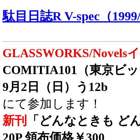
駄目日誌R V-spec（1999/
GLASSWORKS/Nove
COMITIA101（東京
9月2日（日）う12b
にて参加します！
新刊
「どんなときも どん
20P 領布価格￥300