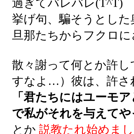
過ぎてバレバレ(T^T)
挙げ句、騙そうとした
旦那たちからフクロにされ
散々謝って何とか許し
すなよ…）彼は、許さ
「君たちにはユーモア
で私がそれを与えてや
とか
説教たれ始めまし