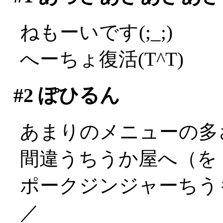
ねもーいです(;_;)
へーちょ復活(T^T)
#2
ぽひるん
あまりのメニューの多
間違うちうか屋へ（を
ポークジンジャーちうも
／