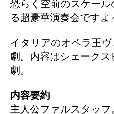
恐らく空前のスケール
る超豪華演奏会ですよ～
イタリアのオペラ王ヴ
劇。内容はシェークスピ
劇。
内容要約
主人公ファルスタッフ