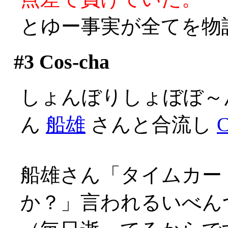
とゆー事実が全てを物
#3
Cos-cha
しょんぼりしょぼぼ～
ん
船雄
さんと合流し
C
船雄さん「タイムカー
か？」言われるいべんつ