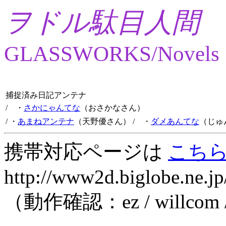
ヲドル駄目人間
GLASSWORKS/Novels
捕捉済み日記アンテナ
/ ・
さかにゃんてな
（おさかなさん）
/ ・
あまねアンテナ
（天野優さん）
/ ・
ダメあんてな
（じゅ
携帯対応ページは
こち
http://www2d.biglobe.ne.jp
（動作確認：ez / willcom 