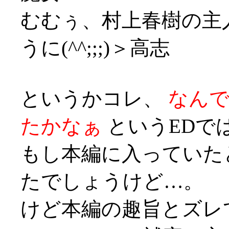
むむぅ、村上春樹の主
うに(^^;;;)＞高志
というかコレ、
なん
たかなぁ
というEDでは
もし本編に入っていた
たでしょうけど…。
けど本編の趣旨とズレ