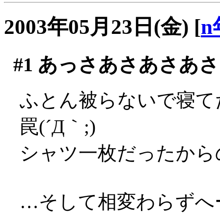
2003年05月23日(金)
[
n
#1
あっさあさあさあさ
ふとん被らないで寝て
罠(´Д｀;)
シャツ一枚だったからのぅ
…そして相変わらずへー