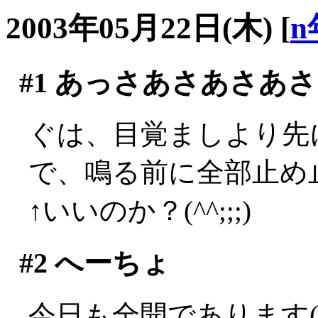
2003年05月22日(木)
[
n
#1
あっさあさあさあさ
ぐは、目覚ましより先に
で、鳴る前に全部止め止
↑いいのか？(^^;;;)
#2
へーちょ
今日も全開であります(´