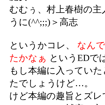
むむぅ、村上春樹の主
うに(^^;;;)＞高志
というかコレ、
なん
たかなぁ
というEDでは
もし本編に入っていた
たでしょうけど…。
けど本編の趣旨とズレ