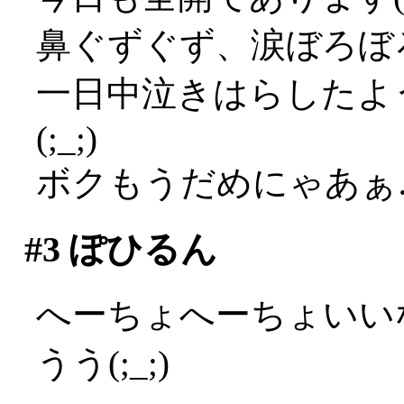
鼻ぐずぐず、涙ぼろぼろ
一日中泣きはらしたよ
(;_;)
ボクもうだめにゃあぁ…(
#3
ぽひるん
へーちょへーちょいい
うう(;_;)