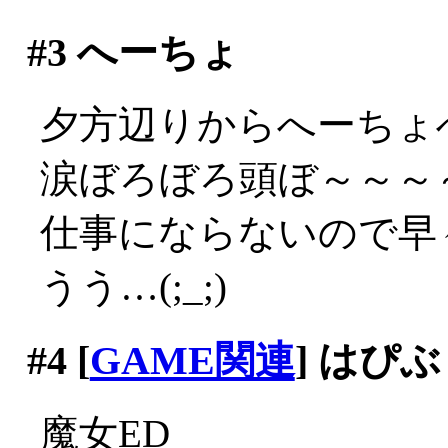
#3
へーちょ
夕方辺りからへーちょ
涙ぼろぼろ頭ぼ～～～～(;
仕事にならないので早々
うう…(;_;)
#4
[
GAME関連
] はぴ
魔女ED