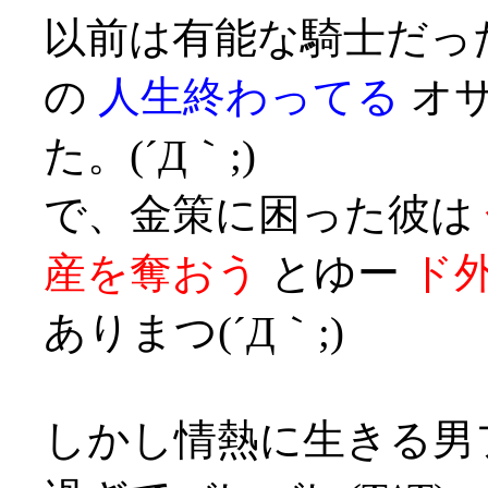
以前は有能な騎士だっ
の
人生終わってる
オサ
た。(´Д｀;)
で、金策に困った彼は
産を奪おう
とゆー
ド
ありまつ(´Д｀;)
しかし情熱に生きる男