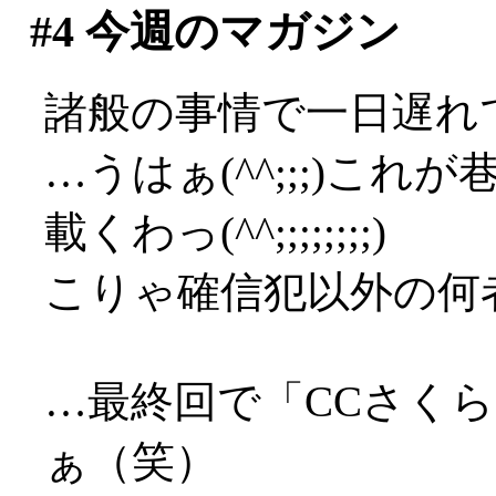
#4
今週のマガジン
諸般の事情で一日遅れで
…うはぁ(^^;;;)これ
載くわっ(^^;;;;;;;;)
こりゃ確信犯以外の何者で
…最終回で「CCさく
ぁ（笑）