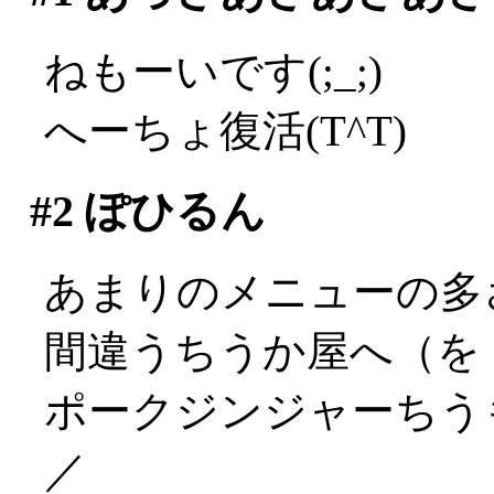
ねもーいです(;_;)
へーちょ復活(T^T)
#2
ぽひるん
あまりのメニューの多
間違うちうか屋へ（を
ポークジンジャーちうも
／