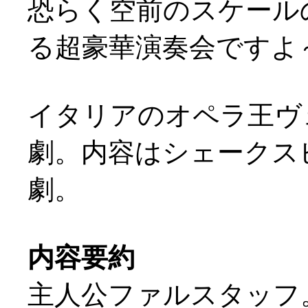
恐らく空前のスケール
る超豪華演奏会ですよ～
イタリアのオペラ王ヴ
劇。内容はシェークスピ
劇。
内容要約
主人公ファルスタッフ