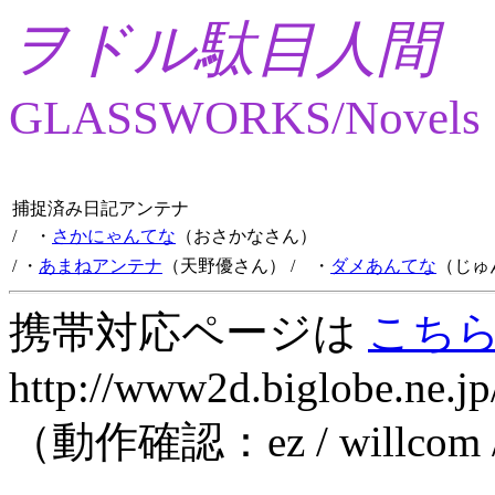
ヲドル駄目人間
GLASSWORKS/Novels
捕捉済み日記アンテナ
/ ・
さかにゃんてな
（おさかなさん）
/ ・
あまねアンテナ
（天野優さん）
/ ・
ダメあんてな
（じゅ
携帯対応ページは
こち
http://www2d.biglobe.ne.jp
（動作確認：ez / willcom 