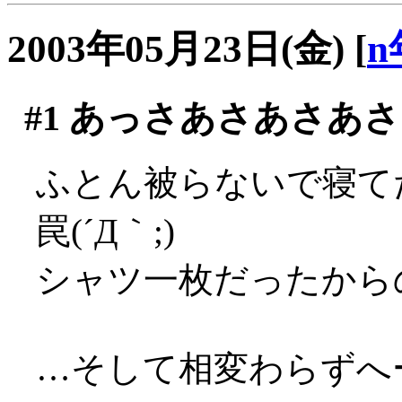
2003年05月23日(金)
[
n
#1
あっさあさあさあさ
ふとん被らないで寝て
罠(´Д｀;)
シャツ一枚だったからのぅ
…そして相変わらずへー