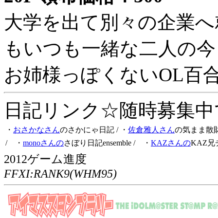
大学を出て別々の企業へ
もいつも一緒な二人の今
お姉様っぽくないOL百
日記リンク☆随時募集中です
・
おさかなさん
のさかにゃ日記
/ ・
佐倉雅人さん
の気まま散
/ ・
monoさんの
さぼり日記ensemble
/ ・
KAZさんの
KAZ兄
2012ゲーム進度
FFXI:RANK9(WHM95)