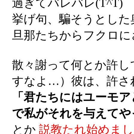
過ぎてバレバレ(T^T)
挙げ句、騙そうとした
旦那たちからフクロにされ
散々謝って何とか許し
すなよ…）彼は、許さ
「君たちにはユーモア
で私がそれを与えてや
とか
説教たれ始めまし