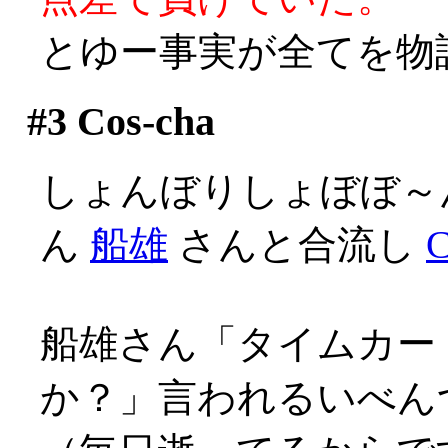
とゆー事実が全てを物
#3
Cos-cha
しょんぼりしょぼぼ～
ん
船雄
さんと合流し
C
船雄さん「タイムカー
か？」言われるいべんつ