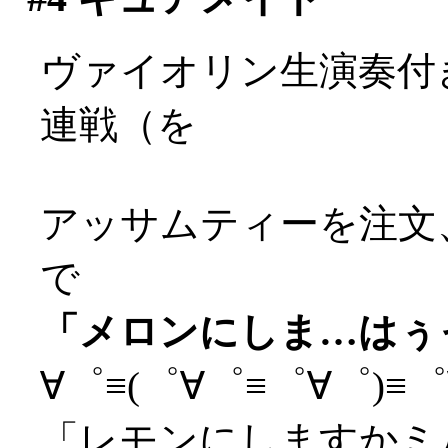
ヴァイオリン生演奏付
連戦（を
アッサムティーを注文
で
「メロンにしま…はぅっ(
∀゜≡(゜∀゜≡゜∀゜)≡゜∀
「レモンにしますかミ