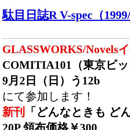
駄目日誌R V-spec（1999/
GLASSWORKS/Nove
COMITIA101（東京
9月2日（日）う12b
にて参加します！
新刊
「どんなときも どん
20P 領布価格￥300