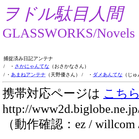
ヲドル駄目人間
GLASSWORKS/Novels
捕捉済み日記アンテナ
/ ・
さかにゃんてな
（おさかなさん）
/ ・
あまねアンテナ
（天野優さん）
/ ・
ダメあんてな
（じゅ
携帯対応ページは
こち
http://www2d.biglobe.ne.jp
（動作確認：ez / willcom 