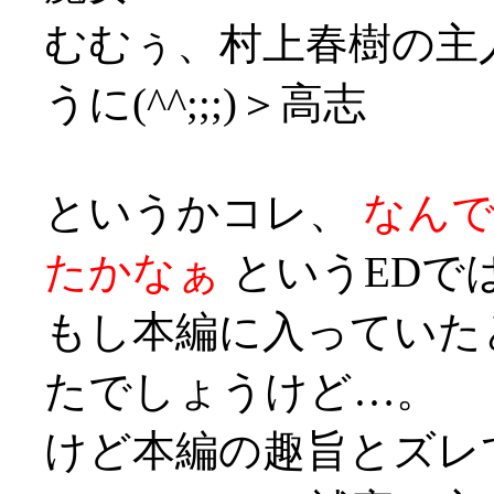
むむぅ、村上春樹の主
うに(^^;;;)＞高志
というかコレ、
なん
たかなぁ
というEDでは
もし本編に入っていた
たでしょうけど…。
けど本編の趣旨とズレ