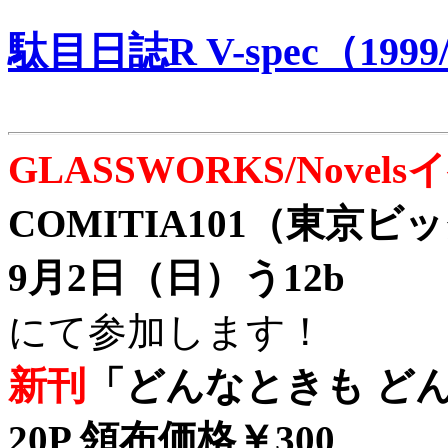
駄目日誌R V-spec（1999/
GLASSWORKS/Nove
COMITIA101（東京
9月2日（日）う12b
にて参加します！
新刊
「どんなときも どん
20P 領布価格￥300