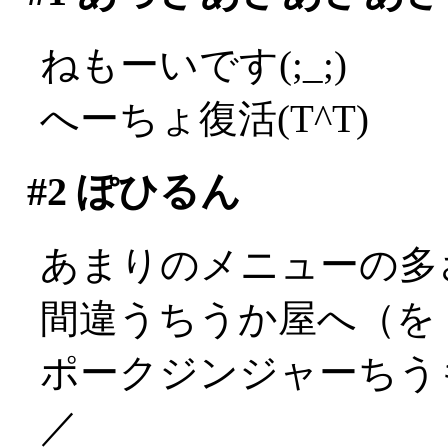
ねもーいです(;_;)
へーちょ復活(T^T)
#2
ぽひるん
あまりのメニューの多
間違うちうか屋へ（を
ポークジンジャーちうも
／