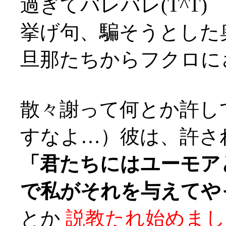
過ぎてバレバレ(T^T)
挙げ句、騙そうとした
旦那たちからフクロにされ
散々謝って何とか許し
すなよ…）彼は、許さ
「君たちにはユーモア
で私がそれを与えてや
とか
説教たれ始めまし