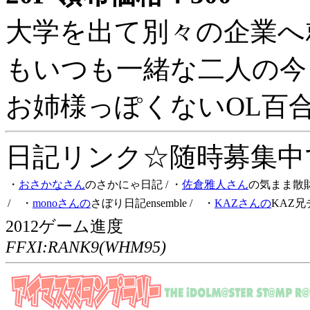
大学を出て別々の企業へ
もいつも一緒な二人の今
お姉様っぽくないOL百
日記リンク☆随時募集中です
・
おさかなさん
のさかにゃ日記
/ ・
佐倉雅人さん
の気まま散
/ ・
monoさんの
さぼり日記ensemble
/ ・
KAZさんの
KAZ兄
2012ゲーム進度
FFXI:RANK9(WHM95)