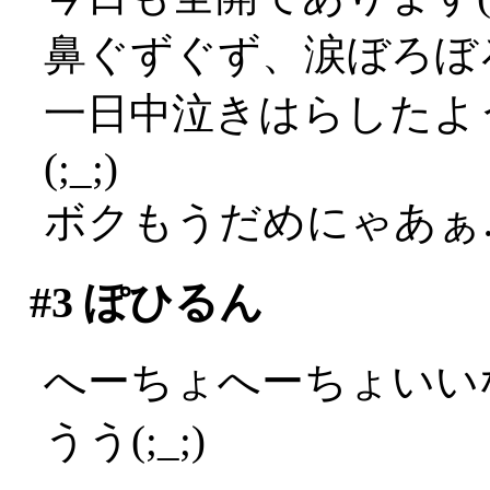
鼻ぐずぐず、涙ぼろぼろ
一日中泣きはらしたよ
(;_;)
ボクもうだめにゃあぁ…(
#3
ぽひるん
へーちょへーちょいい
うう(;_;)