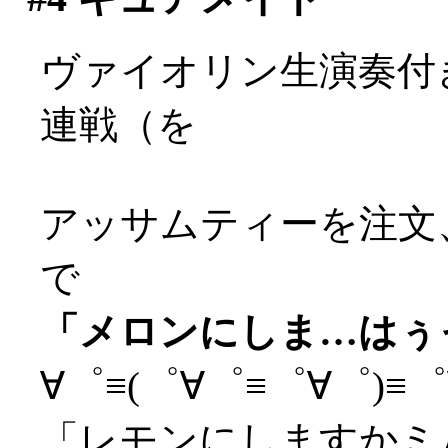
ヴァイオリン生演奏付
連戦（を
アッサムティーを注文
で
「メロンにしま…はぅっ(
∀゜≡(゜∀゜≡゜∀゜)≡゜∀
「レモンにしますかミ