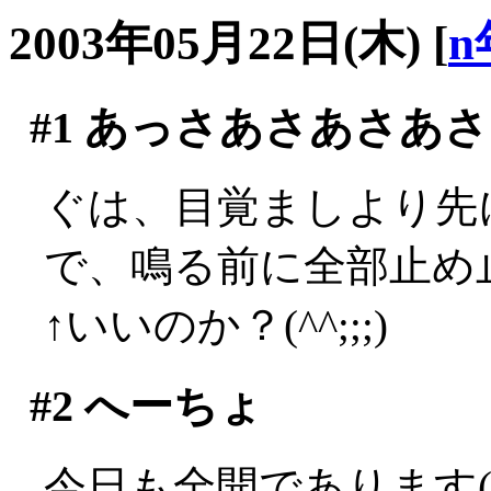
2003年05月22日(木)
[
n
#1
あっさあさあさあさ
ぐは、目覚ましより先に
で、鳴る前に全部止め止
↑いいのか？(^^;;;)
#2
へーちょ
今日も全開であります(´