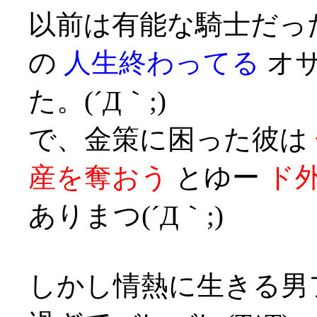
以前は有能な騎士だっ
の
人生終わってる
オサ
た。(´Д｀;)
で、金策に困った彼は
産を奪おう
とゆー
ド
ありまつ(´Д｀;)
しかし情熱に生きる男