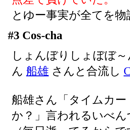
とゆー事実が全てを物
#3
Cos-cha
しょんぼりしょぼぼ～
ん
船雄
さんと合流し
C
船雄さん「タイムカー
か？」言われるいべんつ