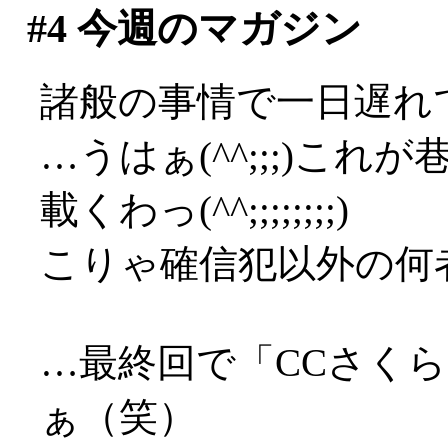
#4
今週のマガジン
諸般の事情で一日遅れで
…うはぁ(^^;;;)これ
載くわっ(^^;;;;;;;;)
こりゃ確信犯以外の何者で
…最終回で「CCさく
ぁ（笑）