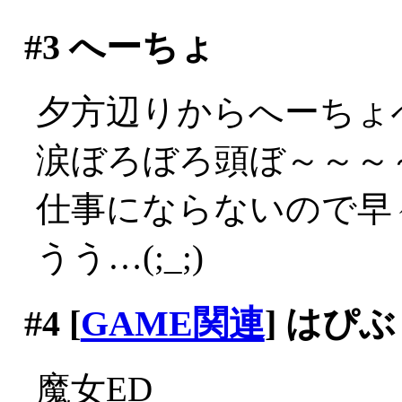
#3
へーちょ
夕方辺りからへーちょ
涙ぼろぼろ頭ぼ～～～～(;
仕事にならないので早々
うう…(;_;)
#4
[
GAME関連
] はぴ
魔女ED