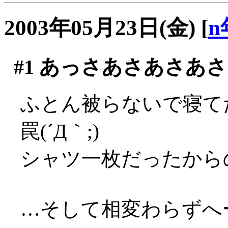
2003年05月23日(金)
[
n
#1
あっさあさあさあさ
ふとん被らないで寝て
罠(´Д｀;)
シャツ一枚だったからのぅ
…そして相変わらずへー