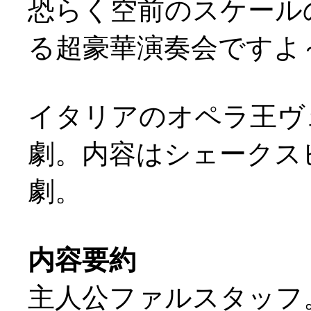
恐らく空前のスケール
る超豪華演奏会ですよ～
イタリアのオペラ王ヴ
劇。内容はシェークスピ
劇。
内容要約
主人公ファルスタッフ