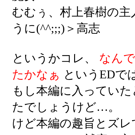
むむぅ、村上春樹の主
うに(^^;;;)＞高志
というかコレ、
なん
たかなぁ
というEDでは
もし本編に入っていた
たでしょうけど…。
けど本編の趣旨とズレ