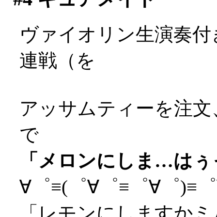
ヴァイオリン生演奏付
連戦（を
アッサムティーを注文
で
「メロンにしま…はぅっ(
∀゜≡(゜∀゜≡゜∀゜)≡゜∀
「レモンにしますかミ