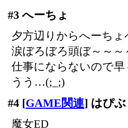
#3
へーちょ
夕方辺りからへーちょ
涙ぼろぼろ頭ぼ～～～～(;
仕事にならないので早々
うう…(;_;)
#4
[
GAME関連
] はぴ
魔女ED