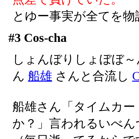
とゆー事実が全てを物
#3
Cos-cha
しょんぼりしょぼぼ～
ん
船雄
さんと合流し
C
船雄さん「タイムカー
か？」言われるいべんつ