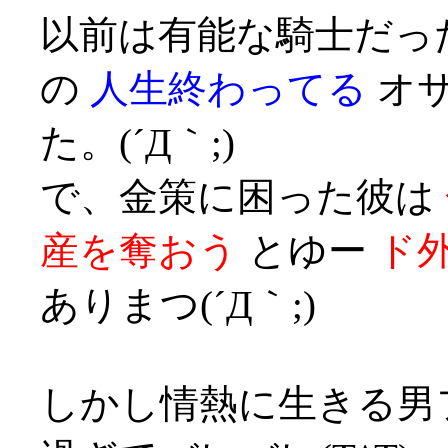
以前は有能な騎士だっ
の
人生終わってる
オサ
た。(´Д｀;)
で、金策に困った彼は
産を奪おう
とゆー
ド
ありまつ(´Д｀;)
しかし情熱に生きる男