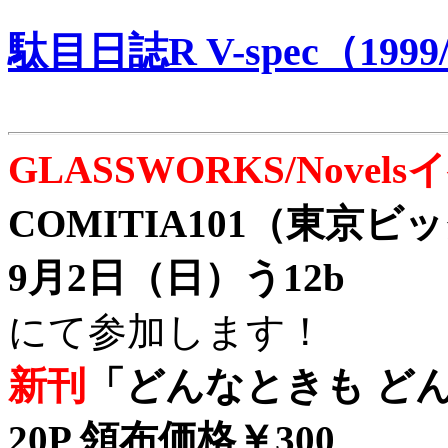
駄目日誌R V-spec（1999/
GLASSWORKS/Nove
COMITIA101（東京
9月2日（日）う12b
にて参加します！
新刊
「どんなときも どん
20P 領布価格￥300