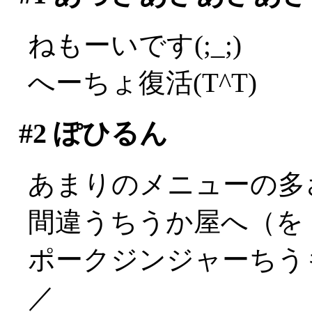
ねもーいです(;_;)
へーちょ復活(T^T)
#2
ぽひるん
あまりのメニューの多
間違うちうか屋へ（を
ポークジンジャーちうも
／