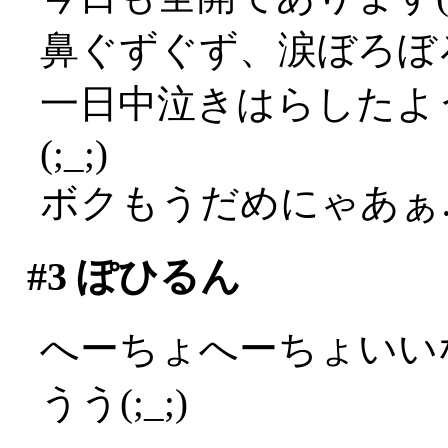
鼻ぐずぐず、涙ぼろぼろ
一日中泣きはらしたよ
(;_;)
ボクもうだめにゃあぁ…(
#3
ぽひるん
へーちょへーちょいい
うう(;_;)