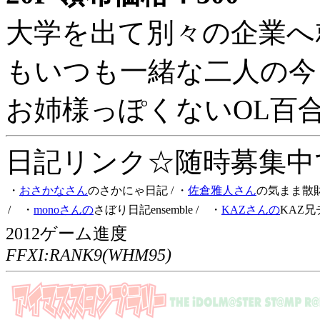
大学を出て別々の企業へ
もいつも一緒な二人の今
お姉様っぽくないOL百
日記リンク☆随時募集中です
・
おさかなさん
のさかにゃ日記
/ ・
佐倉雅人さん
の気まま散
/ ・
monoさんの
さぼり日記ensemble
/ ・
KAZさんの
KAZ兄
2012ゲーム進度
FFXI:RANK9(WHM95)