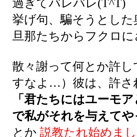
過ぎてバレバレ(T^T)
挙げ句、騙そうとした
旦那たちからフクロにされ
散々謝って何とか許し
すなよ…）彼は、許さ
「君たちにはユーモア
で私がそれを与えてや
とか
説教たれ始めまし