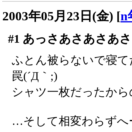
2003年05月23日(金)
[
n
#1
あっさあさあさあさ
ふとん被らないで寝て
罠(´Д｀;)
シャツ一枚だったからのぅ
…そして相変わらずへー