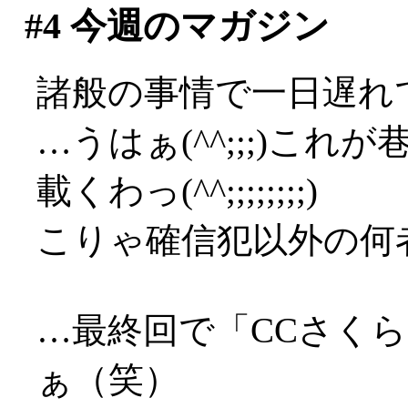
#4
今週のマガジン
諸般の事情で一日遅れで
…うはぁ(^^;;;)これ
載くわっ(^^;;;;;;;;)
こりゃ確信犯以外の何者で
…最終回で「CCさく
ぁ（笑）