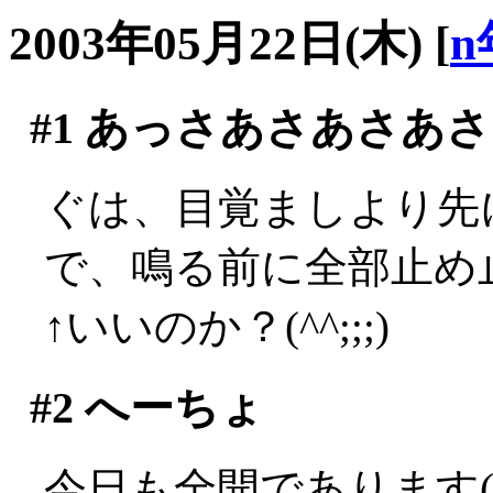
2003年05月22日(木)
[
n
#1
あっさあさあさあさ
ぐは、目覚ましより先に
で、鳴る前に全部止め止
↑いいのか？(^^;;;)
#2
へーちょ
今日も全開であります(´