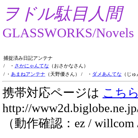
ヲドル駄目人間
GLASSWORKS/Novels
捕捉済み日記アンテナ
/ ・
さかにゃんてな
（おさかなさん）
/ ・
あまねアンテナ
（天野優さん）
/ ・
ダメあんてな
（じゅ
携帯対応ページは
こち
http://www2d.biglobe.ne.jp
（動作確認：ez / willcom 