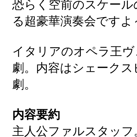
恐らく空前のスケール
る超豪華演奏会ですよ～
イタリアのオペラ王ヴ
劇。内容はシェークスピ
劇。
内容要約
主人公ファルスタッフ