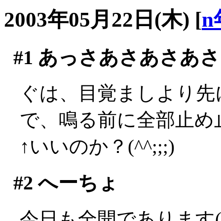
2003年05月22日(木)
[
n
#1
あっさあさあさあさ
ぐは、目覚ましより先に
で、鳴る前に全部止め止
↑いいのか？(^^;;;)
#2
へーちょ
今日も全開であります(´