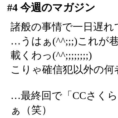
#4
今週のマガジン
諸般の事情で一日遅れで
…うはぁ(^^;;;)これ
載くわっ(^^;;;;;;;;)
こりゃ確信犯以外の何者で
…最終回で「CCさく
ぁ（笑）