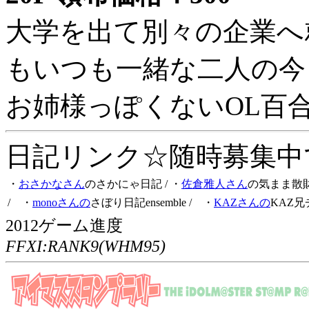
大学を出て別々の企業へ
もいつも一緒な二人の今
お姉様っぽくないOL百
日記リンク☆随時募集中です
・
おさかなさん
のさかにゃ日記
/ ・
佐倉雅人さん
の気まま散
/ ・
monoさんの
さぼり日記ensemble
/ ・
KAZさんの
KAZ兄
2012ゲーム進度
FFXI:RANK9(WHM95)