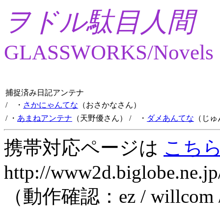
ヲドル駄目人間
GLASSWORKS/Novels
捕捉済み日記アンテナ
/ ・
さかにゃんてな
（おさかなさん）
/ ・
あまねアンテナ
（天野優さん）
/ ・
ダメあんてな
（じゅ
携帯対応ページは
こち
http://www2d.biglobe.ne.jp
（動作確認：ez / willcom 