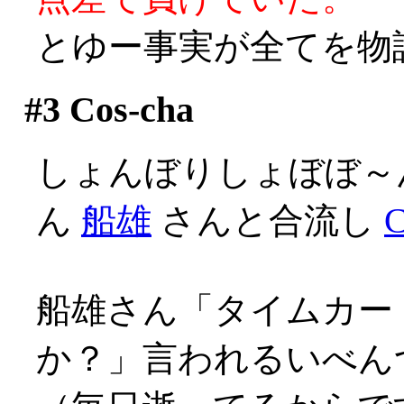
とゆー事実が全てを物
#3
Cos-cha
しょんぼりしょぼぼ～
ん
船雄
さんと合流し
C
船雄さん「タイムカー
か？」言われるいべんつ