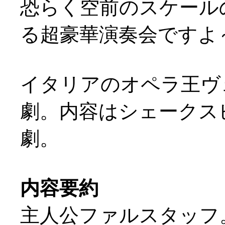
恐らく空前のスケール
る超豪華演奏会ですよ～
イタリアのオペラ王ヴ
劇。内容はシェークスピ
劇。
内容要約
主人公ファルスタッフ