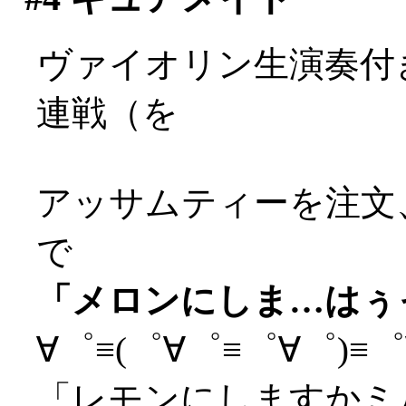
ヴァイオリン生演奏付
連戦（を
アッサムティーを注文
で
「メロンにしま…はぅっ(
∀゜≡(゜∀゜≡゜∀゜)≡゜∀
「レモンにしますかミ