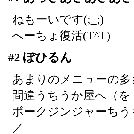
ねもーいです(;_;)
へーちょ復活(T^T)
#2
ぽひるん
あまりのメニューの多
間違うちうか屋へ（を
ポークジンジャーちうも
／