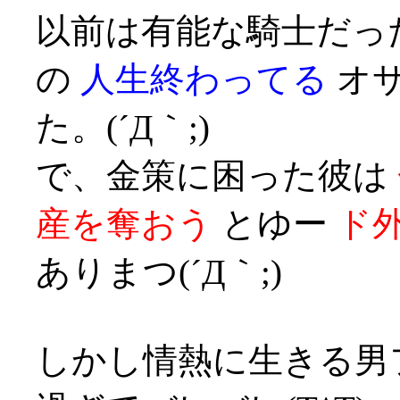
以前は有能な騎士だっ
の
人生終わってる
オサ
た。(´Д｀;)
で、金策に困った彼は
産を奪おう
とゆー
ド
ありまつ(´Д｀;)
しかし情熱に生きる男