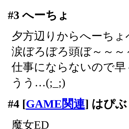
#3
へーちょ
夕方辺りからへーちょ
涙ぼろぼろ頭ぼ～～～～(;
仕事にならないので早々
うう…(;_;)
#4
[
GAME関連
] はぴ
魔女ED