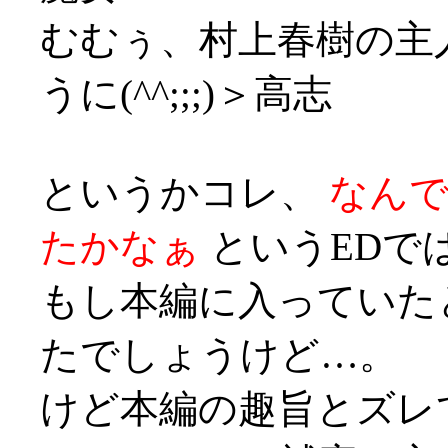
むむぅ、村上春樹の主
うに(^^;;;)＞高志
というかコレ、
なん
たかなぁ
というEDでは
もし本編に入っていた
たでしょうけど…。
けど本編の趣旨とズレ