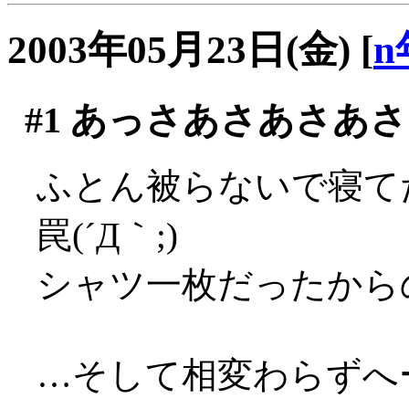
2003年05月23日(金)
[
n
#1
あっさあさあさあさ
ふとん被らないで寝て
罠(´Д｀;)
シャツ一枚だったからのぅ
…そして相変わらずへー