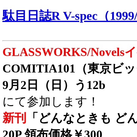
駄目日誌R V-spec（1999/
GLASSWORKS/Nove
COMITIA101（東京
9月2日（日）う12b
にて参加します！
新刊
「どんなときも どん
20P 領布価格￥300