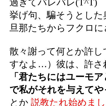
過ぎてバレバレ(T^T)
挙げ句、騙そうとした
旦那たちからフクロにされ
散々謝って何とか許し
すなよ…）彼は、許さ
「君たちにはユーモア
で私がそれを与えてや
とか
説教たれ始めまし