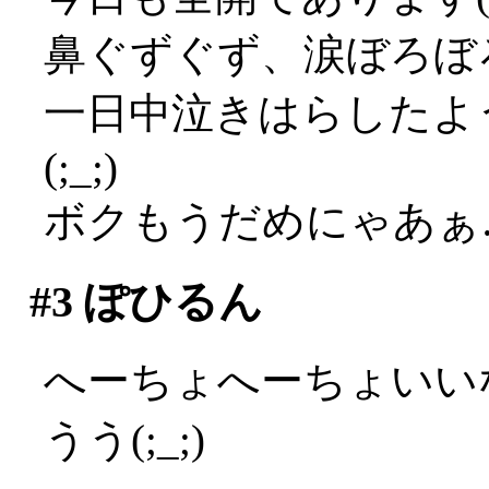
鼻ぐずぐず、涙ぼろぼろ
一日中泣きはらしたよ
(;_;)
ボクもうだめにゃあぁ…(
#3
ぽひるん
へーちょへーちょいい
うう(;_;)