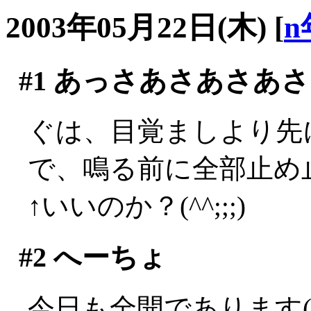
2003年05月22日(木)
[
n
#1
あっさあさあさあさ
ぐは、目覚ましより先に
で、鳴る前に全部止め止
↑いいのか？(^^;;;)
#2
へーちょ
今日も全開であります(´