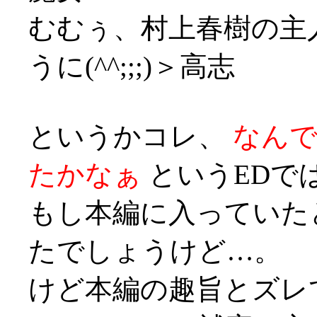
むむぅ、村上春樹の主
うに(^^;;;)＞高志
というかコレ、
なん
たかなぁ
というEDでは
もし本編に入っていた
たでしょうけど…。
けど本編の趣旨とズレ