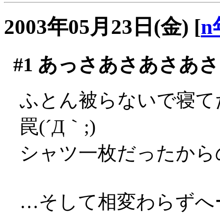
2003年05月23日(金)
[
n
#1
あっさあさあさあさ
ふとん被らないで寝て
罠(´Д｀;)
シャツ一枚だったからのぅ
…そして相変わらずへー