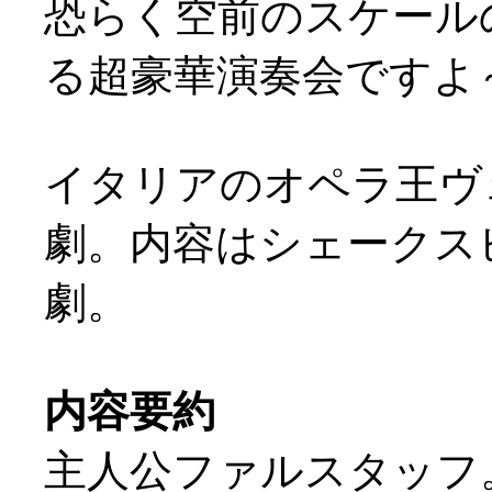
恐らく空前のスケール
る超豪華演奏会ですよ～
イタリアのオペラ王ヴ
劇。内容はシェークスピ
劇。
内容要約
主人公ファルスタッフ