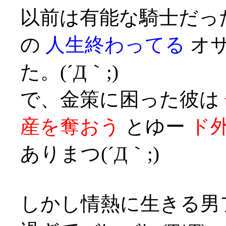
以前は有能な騎士だっ
の
人生終わってる
オサ
た。(´Д｀;)
で、金策に困った彼は
産を奪おう
とゆー
ド
ありまつ(´Д｀;)
しかし情熱に生きる男