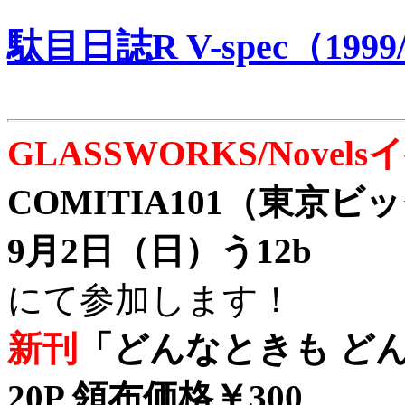
駄目日誌R V-spec（1999/
GLASSWORKS/Nove
COMITIA101（東京
9月2日（日）う12b
にて参加します！
新刊
「どんなときも どん
20P 領布価格￥300