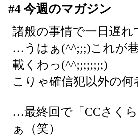
#4
今週のマガジン
諸般の事情で一日遅れで
…うはぁ(^^;;;)これ
載くわっ(^^;;;;;;;;)
こりゃ確信犯以外の何者で
…最終回で「CCさく
ぁ（笑）