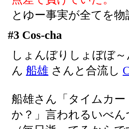
とゆー事実が全てを物
#3
Cos-cha
しょんぼりしょぼぼ～
ん
船雄
さんと合流し
C
船雄さん「タイムカー
か？」言われるいべんつ