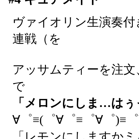
ヴァイオリン生演奏付
連戦（を
アッサムティーを注文
で
「メロンにしま…はぅっ(
∀゜≡(゜∀゜≡゜∀゜)≡゜∀
「レモンにしますかミ