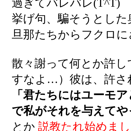
過ぎてバレバレ(T^T)
挙げ句、騙そうとした
旦那たちからフクロにされ
散々謝って何とか許し
すなよ…）彼は、許さ
「君たちにはユーモア
で私がそれを与えてや
とか
説教たれ始めまし