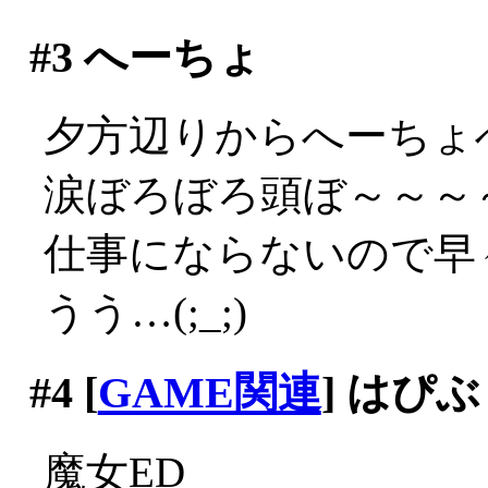
#3
へーちょ
夕方辺りからへーちょ
涙ぼろぼろ頭ぼ～～～～(;
仕事にならないので早々
うう…(;_;)
#4
[
GAME関連
] はぴ
魔女ED