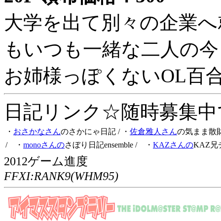
大学を出て別々の企業へ
もいつも一緒な二人の今
お姉様っぽくないOL百
日記リンク☆随時募集中です
・
おさかなさん
のさかにゃ日記
/ ・
佐倉雅人さん
の気まま散
/ ・
monoさんの
さぼり日記ensemble
/ ・
KAZさんの
KAZ兄
2012ゲーム進度
FFXI:RANK9(WHM95)