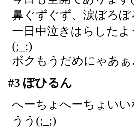
鼻ぐずぐず、涙ぼろぼろ
一日中泣きはらしたよ
(;_;)
ボクもうだめにゃあぁ…(
#3
ぽひるん
へーちょへーちょいい
うう(;_;)