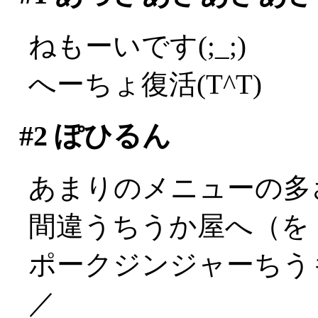
ねもーいです(;_;)
へーちょ復活(T^T)
#2
ぽひるん
あまりのメニューの多
間違うちうか屋へ（を
ポークジンジャーちうも
／