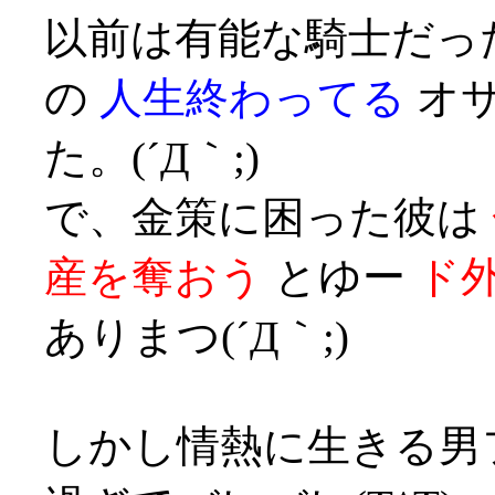
以前は有能な騎士だっ
の
人生終わってる
オサ
た。(´Д｀;)
で、金策に困った彼は
産を奪おう
とゆー
ド
ありまつ(´Д｀;)
しかし情熱に生きる男