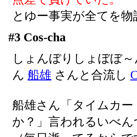
とゆー事実が全てを物
#3
Cos-cha
しょんぼりしょぼぼ～
ん
船雄
さんと合流し
C
船雄さん「タイムカー
か？」言われるいべんつ