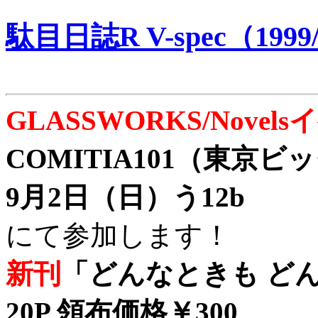
駄目日誌R V-spec（1999/
GLASSWORKS/Nove
COMITIA101（東京
9月2日（日）う12b
にて参加します！
新刊
「どんなときも どん
20P 領布価格￥300