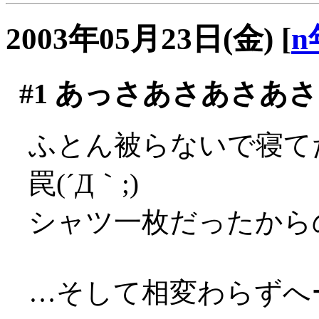
2003年05月23日(金)
[
n
#1
あっさあさあさあさ
ふとん被らないで寝て
罠(´Д｀;)
シャツ一枚だったからのぅ
…そして相変わらずへー