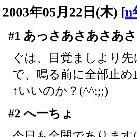
2003年05月22日(木)
[
n
#1
あっさあさあさあさ
ぐは、目覚ましより先に
で、鳴る前に全部止め止
↑いいのか？(^^;;;)
#2
へーちょ
今日も全開であります(´