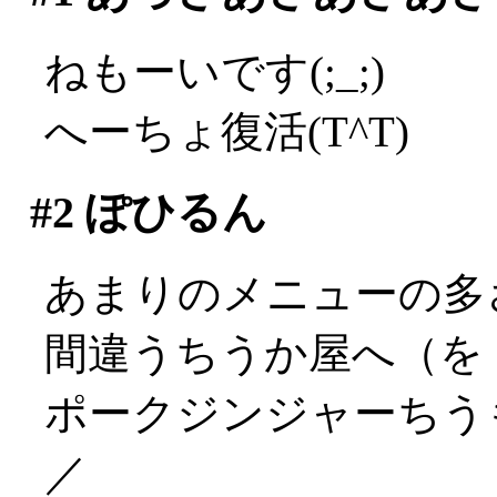
ねもーいです(;_;)
へーちょ復活(T^T)
#2
ぽひるん
あまりのメニューの多
間違うちうか屋へ（を
ポークジンジャーちうも
／