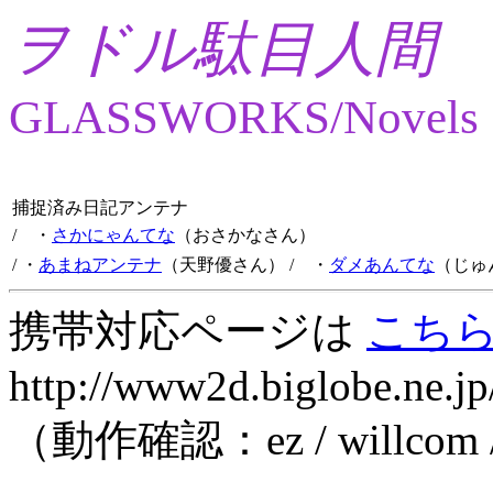
ヲドル駄目人間
GLASSWORKS/Novels
捕捉済み日記アンテナ
/ ・
さかにゃんてな
（おさかなさん）
/ ・
あまねアンテナ
（天野優さん）
/ ・
ダメあんてな
（じゅ
携帯対応ページは
こち
http://www2d.biglobe.ne.jp
（動作確認：ez / willcom 