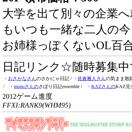
大学を出て別々の企業へ
もいつも一緒な二人の今
お姉様っぽくないOL百
日記リンク☆随時募集中です
・
おさかなさん
のさかにゃ日記
/ ・
佐倉雅人さん
の気まま散
/ ・
monoさんの
さぼり日記ensemble
/ ・
KAZさんの
KAZ兄
2012ゲーム進度
FFXI:RANK9(WHM95)