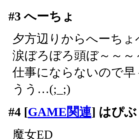
#3
へーちょ
夕方辺りからへーちょ
涙ぼろぼろ頭ぼ～～～～(;
仕事にならないので早々
うう…(;_;)
#4
[
GAME関連
] はぴ
魔女ED