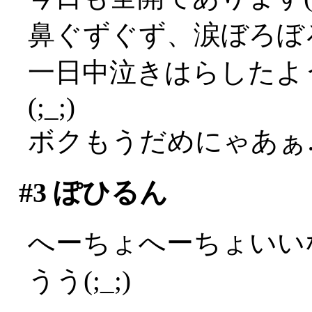
鼻ぐずぐず、涙ぼろぼろ
一日中泣きはらしたよ
(;_;)
ボクもうだめにゃあぁ…(
#3
ぽひるん
へーちょへーちょいい
うう(;_;)