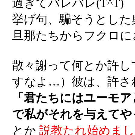
過ぎてバレバレ(T^T)
挙げ句、騙そうとした
旦那たちからフクロにされ
散々謝って何とか許し
すなよ…）彼は、許さ
「君たちにはユーモア
で私がそれを与えてや
とか
説教たれ始めまし