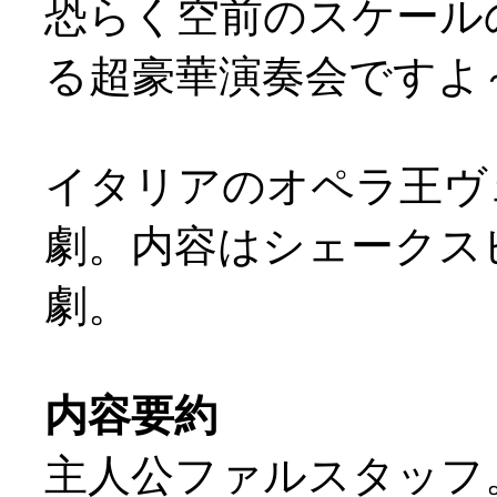
恐らく空前のスケール
る超豪華演奏会ですよ～
イタリアのオペラ王ヴ
劇。内容はシェークスピ
劇。
内容要約
主人公ファルスタッフ