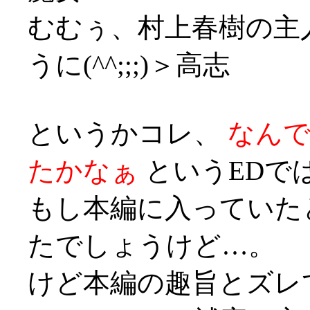
むむぅ、村上春樹の主
うに(^^;;;)＞高志
というかコレ、
なん
たかなぁ
というEDでは
もし本編に入っていた
たでしょうけど…。
けど本編の趣旨とズレ