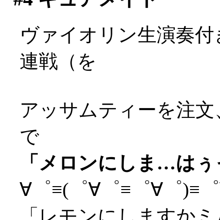
ヴァイオリン生演奏付
連戦（を
アッサムティーを注文
で
「メロンにしま…はぅっ(
∀゜≡(゜∀゜≡゜∀゜)≡゜∀
「レモンにしますかミ