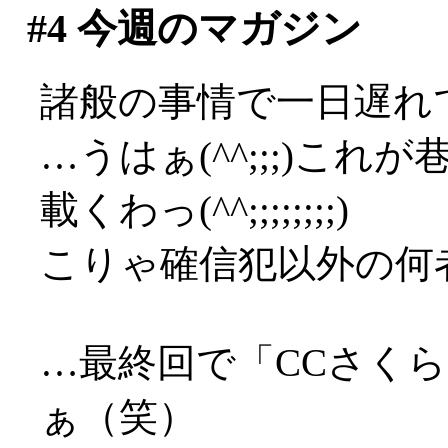
#4
今週のマガジン
諸般の事情で一日遅れで
…うはぁ(^^;;;)これ
載くわっ(^^;;;;;;;;)
こりゃ確信犯以外の何者で
…最終回で「CCさく
ぁ（笑）