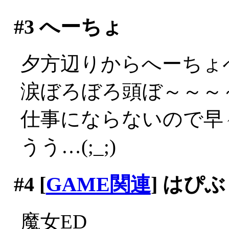
#3
へーちょ
夕方辺りからへーちょ
涙ぼろぼろ頭ぼ～～～～(;
仕事にならないので早々
うう…(;_;)
#4
[
GAME関連
] はぴ
魔女ED