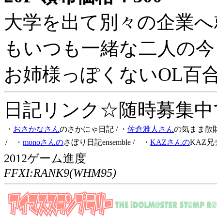
大学を出て別々の企業へ
もいつも一緒な二人の今
お姉様っぽくないOL百
日記リンク☆随時募集中です
・
おさかなさん
のさかにゃ日記
/ ・
佐倉雅人さん
の気まま散
/ ・
monoさんの
さぼり日記ensemble
/ ・
KAZさんの
KAZ兄
2012ゲーム進度
FFXI:RANK9(WHM95)