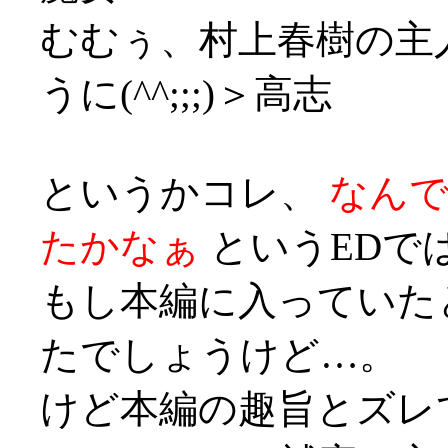
むむぅ、村上春樹の主
うに(^^;;;)＞高志
というかコレ、
なん
たかなぁ
というEDでは
もし本編に入っていた
たでしょうけど…。
けど本編の趣旨とズレ