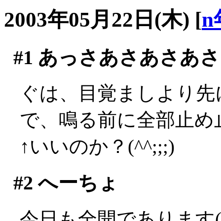
2003年05月22日(木)
[
n
#1
あっさあさあさあさ
ぐは、目覚ましより先に
で、鳴る前に全部止め止
↑いいのか？(^^;;;)
#2
へーちょ
今日も全開であります(´