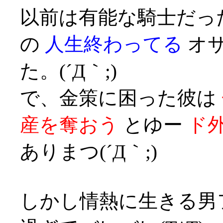
以前は有能な騎士だっ
の
人生終わってる
オサ
た。(´Д｀;)
で、金策に困った彼は
産を奪おう
とゆー
ド
ありまつ(´Д｀;)
しかし情熱に生きる男