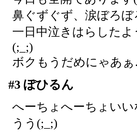
鼻ぐずぐず、涙ぼろぼろ
一日中泣きはらしたよ
(;_;)
ボクもうだめにゃあぁ…(
#3
ぽひるん
へーちょへーちょいい
うう(;_;)