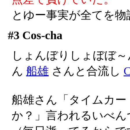
とゆー事実が全てを物
#3
Cos-cha
しょんぼりしょぼぼ～
ん
船雄
さんと合流し
C
船雄さん「タイムカー
か？」言われるいべんつ