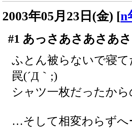
2003年05月23日(金)
[
n
#1
あっさあさあさあさ
ふとん被らないで寝て
罠(´Д｀;)
シャツ一枚だったからのぅ
…そして相変わらずへー