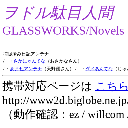
ヲドル駄目人間
GLASSWORKS/Novels
捕捉済み日記アンテナ
/ ・
さかにゃんてな
（おさかなさん）
/ ・
あまねアンテナ
（天野優さん）
/ ・
ダメあんてな
（じゅ
携帯対応ページは
こち
http://www2d.biglobe.ne.jp
（動作確認：ez / willcom 