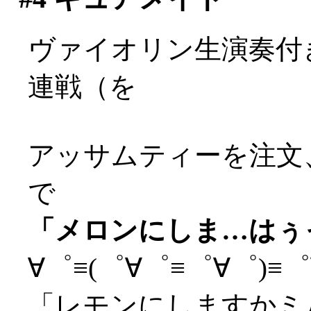
ヴァイオリン生演奏付
連戦（を
アッサムティーを注文
で
「メロンにしま…はぅっ(
∀゜≡(゜∀゜≡゜∀゜)≡゜∀
「レモンにしますかミ