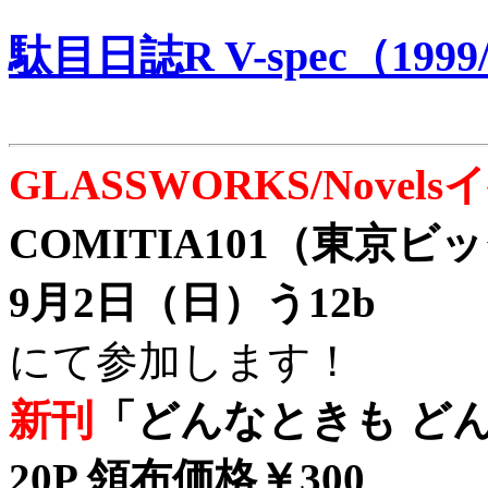
駄目日誌R V-spec（1999/
GLASSWORKS/Nove
COMITIA101（東京
9月2日（日）う12b
にて参加します！
新刊
「どんなときも どん
20P 領布価格￥300