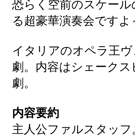
恐らく空前のスケール
る超豪華演奏会ですよ～
イタリアのオペラ王ヴ
劇。内容はシェークスピ
劇。
内容要約
主人公ファルスタッフ