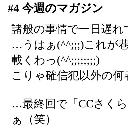
#4
今週のマガジン
諸般の事情で一日遅れで
…うはぁ(^^;;;)これ
載くわっ(^^;;;;;;;;)
こりゃ確信犯以外の何者で
…最終回で「CCさく
ぁ（笑）