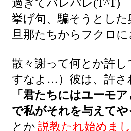
過ぎてバレバレ(T^T)
挙げ句、騙そうとした
旦那たちからフクロにされ
散々謝って何とか許し
すなよ…）彼は、許さ
「君たちにはユーモア
で私がそれを与えてや
とか
説教たれ始めまし