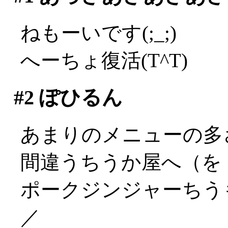
ねもーいです(;_;)
へーちょ復活(T^T)
#2
ぽひるん
あまりのメニューの多
間違うちうか屋へ（を
ポークジンジャーちうも
／