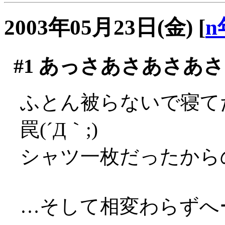
2003年05月23日(金)
[
n
#1
あっさあさあさあさ
ふとん被らないで寝て
罠(´Д｀;)
シャツ一枚だったからのぅ
…そして相変わらずへー