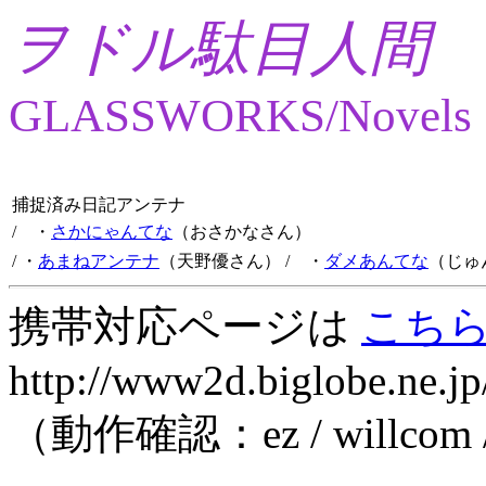
ヲドル駄目人間
GLASSWORKS/Novels
捕捉済み日記アンテナ
/ ・
さかにゃんてな
（おさかなさん）
/ ・
あまねアンテナ
（天野優さん）
/ ・
ダメあんてな
（じゅ
携帯対応ページは
こち
http://www2d.biglobe.ne.jp
（動作確認：ez / willcom 