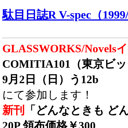
駄目日誌R V-spec（1999/
GLASSWORKS/Nove
COMITIA101（東京
9月2日（日）う12b
にて参加します！
新刊
「どんなときも どん
20P 領布価格￥300