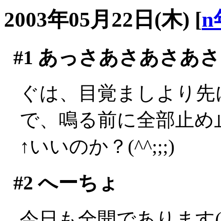
2003年05月22日(木)
[
n
#1
あっさあさあさあさ
ぐは、目覚ましより先に
で、鳴る前に全部止め止
↑いいのか？(^^;;;)
#2
へーちょ
今日も全開であります(´