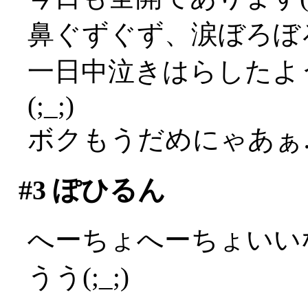
鼻ぐずぐず、涙ぼろぼろ
一日中泣きはらしたよ
(;_;)
ボクもうだめにゃあぁ…(
#3
ぽひるん
へーちょへーちょいい
うう(;_;)