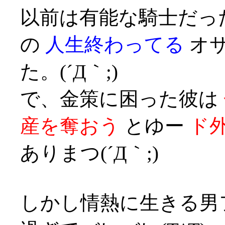
以前は有能な騎士だっ
の
人生終わってる
オサ
た。(´Д｀;)
で、金策に困った彼は
産を奪おう
とゆー
ド
ありまつ(´Д｀;)
しかし情熱に生きる男