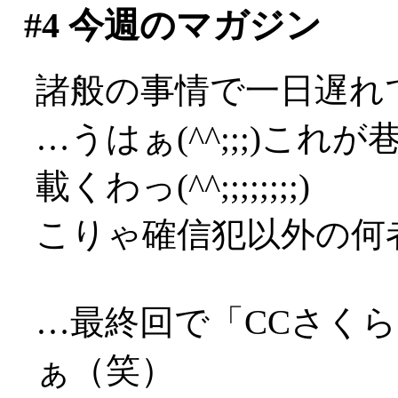
#4
今週のマガジン
諸般の事情で一日遅れで
…うはぁ(^^;;;)これ
載くわっ(^^;;;;;;;;)
こりゃ確信犯以外の何者で
…最終回で「CCさく
ぁ（笑）