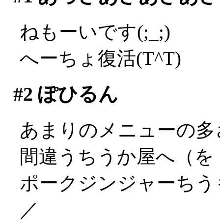
ねもーいです(;_;)
へーちょ復活(T^T)
#2
ぽひるん
あまりのメニューの多
間違うちうか屋へ（を
ポークジンジャーちうも
／