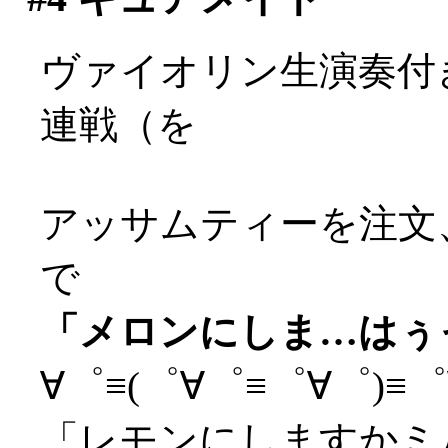
ヴァイオリン生演奏付
連戦（を
アッサムティーを注文
で
「メロンにしま…はぅっ(
∀゜≡(゜∀゜≡゜∀゜)≡゜∀
「レモンにしますかミ