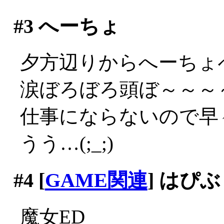
#3
へーちょ
夕方辺りからへーちょ
涙ぼろぼろ頭ぼ～～～～(;
仕事にならないので早々
うう…(;_;)
#4
[
GAME関連
] はぴ
魔女ED