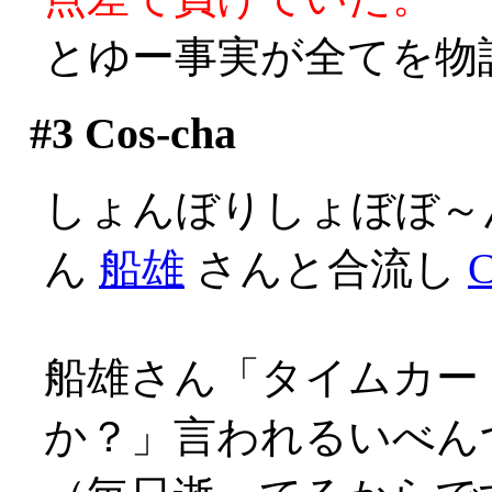
とゆー事実が全てを物
#3
Cos-cha
しょんぼりしょぼぼ～
ん
船雄
さんと合流し
C
船雄さん「タイムカー
か？」言われるいべんつ