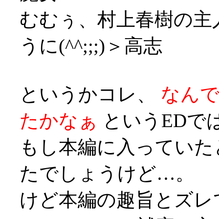
むむぅ、村上春樹の主
うに(^^;;;)＞高志
というかコレ、
なん
たかなぁ
というEDでは
もし本編に入っていた
たでしょうけど…。
けど本編の趣旨とズレ