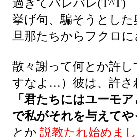
過ぎてバレバレ(T^T)
挙げ句、騙そうとした
旦那たちからフクロにされ
散々謝って何とか許し
すなよ…）彼は、許さ
「君たちにはユーモア
で私がそれを与えてや
とか
説教たれ始めまし