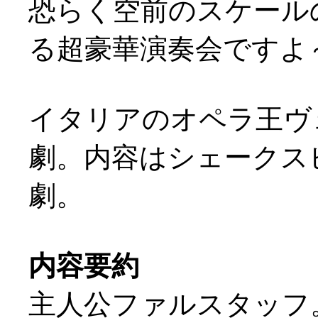
恐らく空前のスケール
る超豪華演奏会ですよ～
イタリアのオペラ王ヴ
劇。内容はシェークスピ
劇。
内容要約
主人公ファルスタッフ