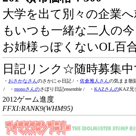
大学を出て別々の企業へ
もいつも一緒な二人の今
お姉様っぽくないOL百
日記リンク☆随時募集中です
・
おさかなさん
のさかにゃ日記
/ ・
佐倉雅人さん
の気まま散
/ ・
monoさんの
さぼり日記ensemble
/ ・
KAZさんの
KAZ兄
2012ゲーム進度
FFXI:RANK9(WHM95)