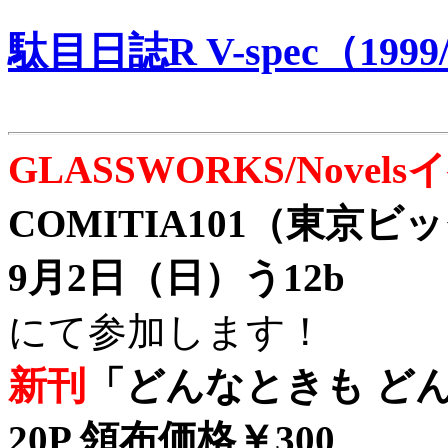
駄目日誌R V-spec（1999/
GLASSWORKS/Nove
COMITIA101（東京
9月2日（日）う12b
にて参加します！
新刊
「どんなときも どん
20P 領布価格￥300