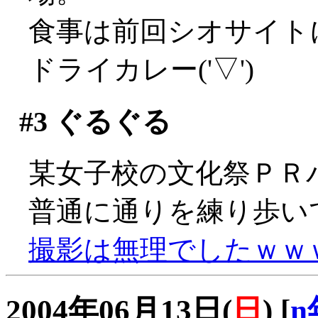
食事は前回シオサイト
ドライカレー('▽')
#3
ぐるぐる
某女子校の文化祭ＰＲ
普通に通りを練り歩い
撮影は無理でしたｗｗ
2004年06月13日(
日
)
[
n