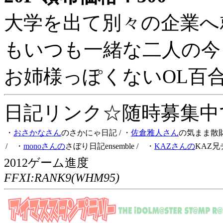
大学を出て別々の企業へ
もいつも一緒な二人の今
お姉様っぽくないOL百
日記リンク☆随時募集中です
・
おさかなさん
のさかにゃ日記
/ ・
佐倉雅人さん
の気まま散
/ ・
monoさんの
さぼり日記ensemble
/ ・
KAZさんの
KAZ兄
2012ゲーム進度
FFXI:RANK9(WHM95)