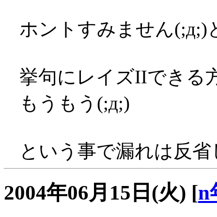
ホントすみません(;д;
挙句にレイズIIでき
もうもう(;д;)
という事で漏れは反省しる
2004年06月15日(火)
[
n