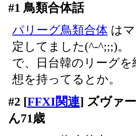
#1
鳥類合体話
パリーグ鳥類合体
はマ
定してました(^-^;;;)。
で、日台韓のリーグを
想を持ってるとか。
#2
[
FFXI関連
] ズヴ
ん71歳