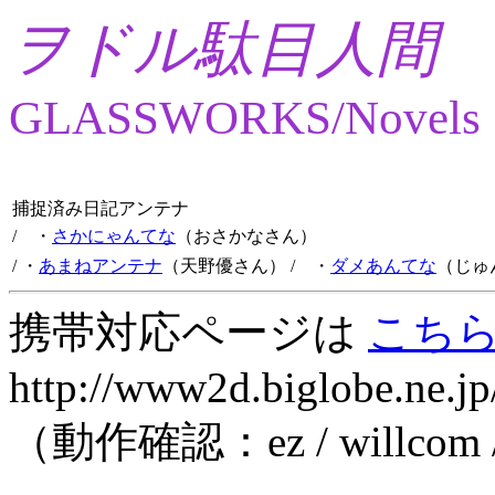
ヲドル駄目人間
GLASSWORKS/Novels
捕捉済み日記アンテナ
/ ・
さかにゃんてな
（おさかなさん）
/ ・
あまねアンテナ
（天野優さん）
/ ・
ダメあんてな
（じゅ
携帯対応ページは
こち
http://www2d.biglobe.ne.jp
（動作確認：ez / willcom 