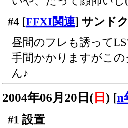
いや、だって顔怖いし(;д;
#4
[
FFXI関連
] サンド
昼間のフレも誘ってL
手間かかりますがこの
ん♪
2004年06月20日(
日
)
[
n
#1
設置