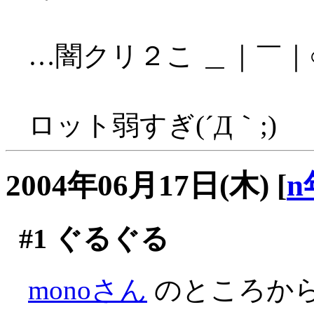
…闇クリ２こ ＿｜￣｜
ロット弱すぎ(´Д｀;)
2004年06月17日(木)
[
n
#1
ぐるぐる
monoさん
のところか