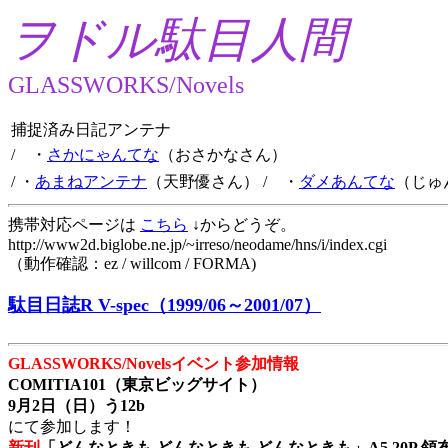
ヲドル駄目人間
GLASSWORKS/Novels
捕捉済み日記アンテナ
/ ・
さかにゃんてな
（おさかなさん）
/ ・
あまねアンテナ
（天野優さん）
/ ・
ダメあんてな
（じゅ
携帯対応ページは
こちら
↓からどうぞ。
http://www2d.biglobe.ne.jp/~irreso/neodame/hns/i/index.cgi
（動作確認：ez / willcom / FORMA)
駄目日誌R V-spec（1999/06～2001/07）
GLASSWORKS/Novelsイベント参加情報
COMITIA101（東京ビッグサイト）
9月2日（日）う12b
にて参加します！
新刊
「どんなときも どんなときも どんなときも」A5 20P 領布