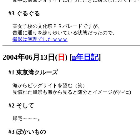
#3
ぐるぐる
某女子校の文化祭ＰＲパレードですが、
普通に通りを練り歩いている状態だったので、
撮影は無理でしたｗｗｗ
2004年06月13日(
日
)
[
n年日記
]
#1
東京湾クルーズ
海からビッグサイトを望む（笑）
見慣れた風景も海から見ると随分とイメージが(^-^;;;)
#2
そして
帰宅～～～。
#3
ぽかいもの