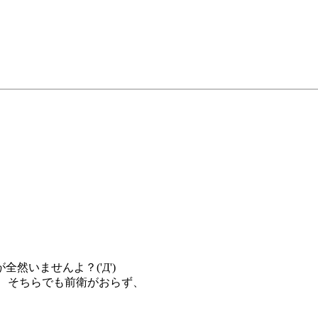
然いませんよ？('Д')
、そちらでも前衛がおらず、