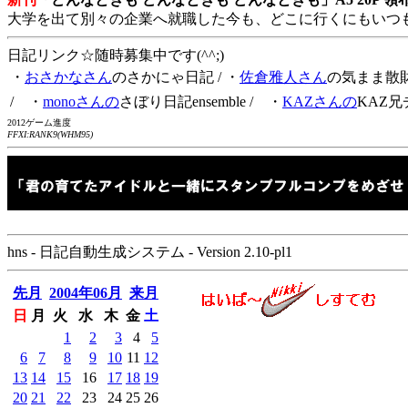
大学を出て別々の企業へ就職した今も、どこに行くにもいつ
日記リンク☆随時募集中です(^^;)
・
おさかなさん
のさかにゃ日記
/ ・
佐倉雅人さん
の気まま散
/ ・
monoさんの
さぼり日記ensemble
/ ・
KAZさんの
KAZ兄
2012ゲーム進度
FFXI:RANK9(WHM95)
hns - 日記自動生成システム - Version 2.10-pl1
先月
2004年06月
来月
日
月
火
水
木
金
土
1
2
3
4
5
6
7
8
9
10
11
12
13
14
15
16
17
18
19
20
21
22
23
24
25
26