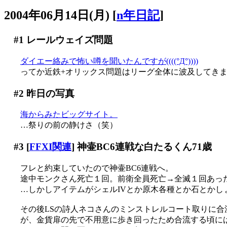
2004年06月14日(月)
[
n年日記
]
#1
レールウェイズ問題
ダイエー絡みで怖い噂を聞いたんですが((((°Д°))))
ってか近鉄+オリックス問題はリーグ全体に波及してきました
#2
昨日の写真
海からみたビッグサイト。
…祭りの前の静けさ（笑）
#3
[
FFXI関連
] 神壷BC6連戦な白たるくん71歳
フレと約束していたので神壷BC6連戦へ。
途中モンクさん死亡１回。前衛全員死亡→全滅１回あっ
…しかしアイテムがシェルIVとか原木各種とか石とかしょ
その後LSの詩人ネコさんのミンストレルコート取りに合
が、金貨扉の先で不用意に歩き回ったため合流する頃には