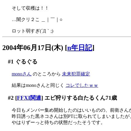
そして収穫は！！
…闇クリ２こ ＿｜￣｜○
ロット弱すぎ(´Д｀;)
2004年06月17日(木)
[
n年日記
]
#1
ぐるぐる
monoさん
のところから
未来犯罪確定
結果はmonoさんと同じく
コレでしたｗｗ
#2
[
FFXI関連
] エビ狩りする白たるくん71歳
今日もメンバー集め開始したのはいいものの、前衛さんが全
昨日誘った黒ネコさんは別PTに取られてしまいましたが
やはりずーっと待ちの状態だったそうです。