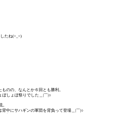
ね(>_<)
たものの、なんとか６回とも勝利。
ぼしょぼ祭りでした＿|￣|○
流。
背中にサハギンの軍団を背負って登場＿|￣|○