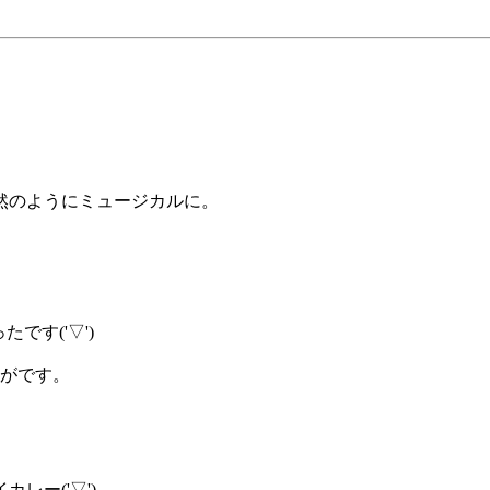
然のようにミュージカルに。
です('▽')
すがです。
レー('▽')