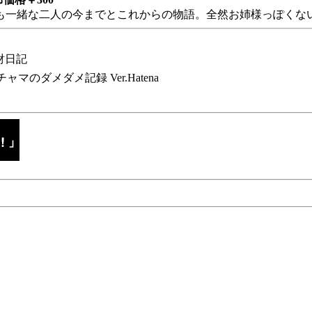
も一緒な二人の今までとこれからの物語。全然お姉様っぽくない
財日記
チャマのダメダメ記録 Ver.Hatena