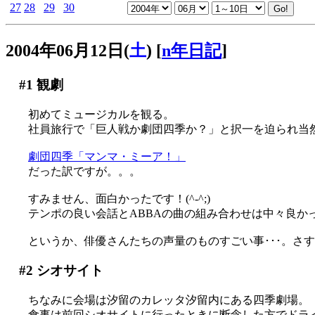
27
28
29
30
2004年06月12日(
土
)
[
n年日記
]
#1
観劇
初めてミュージカルを観る。
社員旅行で「巨人戦か劇団四季か？」と択一を迫られ当
劇団四季「マンマ・ミーア！」
だった訳ですが。。。
すみません、面白かったです！(^-^;)
テンポの良い会話とABBAの曲の組み合わせは中々良かった
というか、俳優さんたちの声量のものすごい事･･･。さ
#2
シオサイト
ちなみに会場は汐留のカレッタ汐留内にある四季劇場。
食事は前回シオサイトに行ったときに断念した方でドライカ