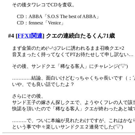
その後タワレコでCDを査収。
CD：ABBA「S.O.S The best of ABBA」
CD：fennesz「Venice」
#4
[
FFXI関連
] クエの連続白たるくん71歳
まず金策のため(^-^;)フレに誘われるまま召喚クエ×2
音叉まったく持ってなくてPTお待たせして申し訳ない…（
その後、サンドクエ「稀なる客人」にチャレンジ('▽')
…………結論、面白いけどむっちゃくちゃ長いです（；´
いや、でも良い話でしたよ？
さらにその後、
サンド王子の嫁さん探しクエで、ようやくフレの人で該当す
快諾を頂いたので「稀なる客人」クエが終わったあと城
………で、ついに本編が見れたわけですが、これはかなり笑える(
という事で中々楽しいサンドクエ２連発でした('▽')