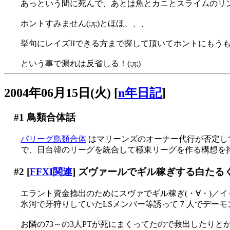
あっという間に死んで、あとは魚とカニとスライムのリン
ホントすみません(;д;)とほほ、、、
挙句にレイズIIできる方まで探して頂いてホントにもうもう(
という事で漏れは反省しる！(;д;)
2004年06月15日(火)
[
n年日記
]
#1
鳥類合体話
パリーグ鳥類合体
はマリーンズのオーナー代行が否定してました
で、日台韓のリーグを統合して極東リーグを作る構想を
#2
[
FFXI関連
] ズヴァールでギル稼ぎする白たるく
エラント資金捻出のためにスヴァでギル稼ぎ(・∀・)／イ
氷河で牙狩りしていたLSメンバー等誘って７人でデーモンを
お隣の73～の3人PTが死にまくってたので救出したりと