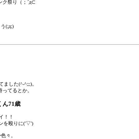
ク祭り（；´д⊂
;д;)
(^-^;;;)。
持ってるとか。
ん71歳
イ！！
殴りに('▽')
か色々。