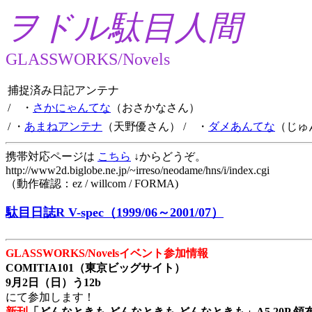
ヲドル駄目人間
GLASSWORKS/Novels
捕捉済み日記アンテナ
/ ・
さかにゃんてな
（おさかなさん）
/ ・
あまねアンテナ
（天野優さん）
/ ・
ダメあんてな
（じゅ
携帯対応ページは
こちら
↓からどうぞ。
http://www2d.biglobe.ne.jp/~irreso/neodame/hns/i/index.cgi
（動作確認：ez / willcom / FORMA)
駄目日誌R V-spec（1999/06～2001/07）
GLASSWORKS/Novelsイベント参加情報
COMITIA101（東京ビッグサイト）
9月2日（日）う12b
にて参加します！
新刊
「どんなときも どんなときも どんなときも」A5 20P 領布