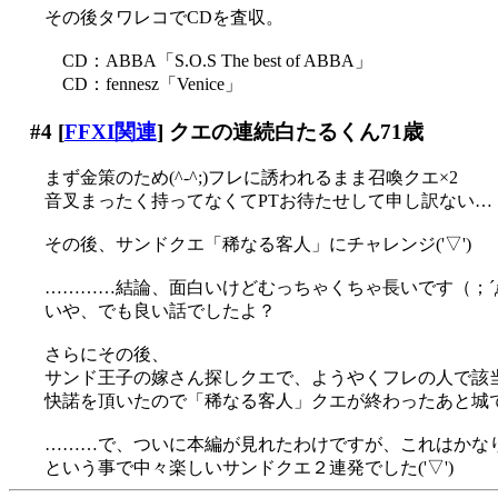
その後タワレコでCDを査収。
CD：ABBA「S.O.S The best of ABBA」
CD：fennesz「Venice」
#4
[
FFXI関連
] クエの連続白たるくん71歳
まず金策のため(^-^;)フレに誘われるまま召喚クエ×2
音叉まったく持ってなくてPTお待たせして申し訳ない…（
その後、サンドクエ「稀なる客人」にチャレンジ('▽')
…………結論、面白いけどむっちゃくちゃ長いです（；´
いや、でも良い話でしたよ？
さらにその後、
サンド王子の嫁さん探しクエで、ようやくフレの人で該当す
快諾を頂いたので「稀なる客人」クエが終わったあと城
………で、ついに本編が見れたわけですが、これはかなり笑える(
という事で中々楽しいサンドクエ２連発でした('▽')