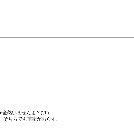
然いませんよ？('Д')
、そちらでも前衛がおらず、