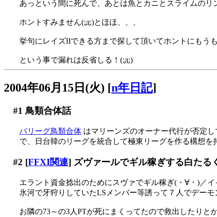
あっという間に死んで、あとは魚とカニとスライムのリン
ホントすみません(;д;)とほほ、、、
挙句にレイズIIできる方まで探して頂いてホントにもうもう(
という事で漏れは反省しる！(;д;)
2004年06月15日(火)
[
n年日記
]
#1
鳥類合体話
パリーグ鳥類合体
はマリーンズのオーナー代行が否定してました
で、日台韓のリーグを統合して極東リーグを作る構想を
#2
[
FFXI関連
] ズヴァールでギル稼ぎする白たるく
エラント資金捻出のためにスヴァでギル稼ぎ(・∀・)／イ
氷河で牙狩りしていたLSメンバー等誘って７人でデーモンを
お隣の73～の3人PTが死にまくってたので救出したりと