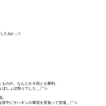
ね(>_<)
たものの、なんとか６回とも勝利。
ぼしょぼ祭りでした＿|￣|○
流。
背中にサハギンの軍団を背負って登場＿|￣|○