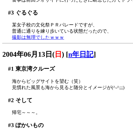
#3
ぐるぐる
某女子校の文化祭ＰＲパレードですが、
普通に通りを練り歩いている状態だったので、
撮影は無理でしたｗｗｗ
2004年06月13日(
日
)
[
n年日記
]
#1
東京湾クルーズ
海からビッグサイトを望む（笑）
見慣れた風景も海から見ると随分とイメージが(^-^;;;)
#2
そして
帰宅～～～。
#3
ぽかいもの