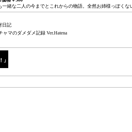
も一緒な二人の今までとこれからの物語。全然お姉様っぽくない
財日記
チャマのダメダメ記録 Ver.Hatena