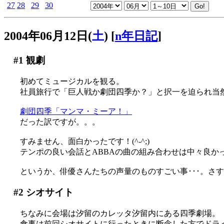
27
28
29
30
2004年06月12日(
土
)
[
n年日記
]
#1
観劇
初めてミュージカルを観る。
社員旅行で「巨人戦か劇団四季か？」と択一を迫られ当
劇団四季「マンマ・ミーア！」
だった訳ですが。。。
すみません、面白かったです！(^-^;)
テンポの良い会話とABBAの曲の組み合わせは中々良かった
というか、俳優さんたちの声量のものすごい事･･･。さ
#2
シオサイト
ちなみに会場は汐留のカレッタ汐留内にある四季劇場。
食事は前回シオサイトに行ったときに断念した方でドライカ