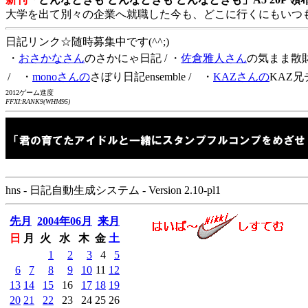
大学を出て別々の企業へ就職した今も、どこに行くにもいつ
日記リンク☆随時募集中です(^^;)
・
おさかなさん
のさかにゃ日記
/ ・
佐倉雅人さん
の気まま散
/ ・
monoさんの
さぼり日記ensemble
/ ・
KAZさんの
KAZ兄
2012ゲーム進度
FFXI:RANK9(WHM95)
hns - 日記自動生成システム - Version 2.10-pl1
先月
2004年06月
来月
日
月
火
水
木
金
土
1
2
3
4
5
6
7
8
9
10
11
12
13
14
15
16
17
18
19
20
21
22
23
24
25
26