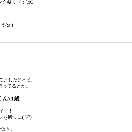
ク祭り（；´д⊂
;д;)
(^-^;;;)。
持ってるとか。
ん71歳
イ！！
殴りに('▽')
か色々。