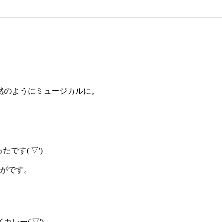
然のようにミュージカルに。
です('▽')
すがです。
レー('▽')