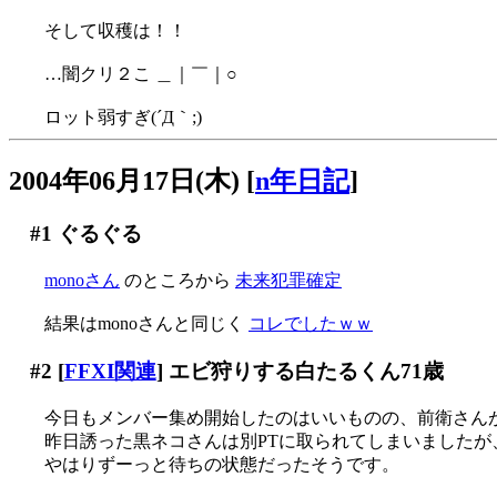
そして収穫は！！
…闇クリ２こ ＿｜￣｜○
ロット弱すぎ(´Д｀;)
2004年06月17日(木)
[
n年日記
]
#1
ぐるぐる
monoさん
のところから
未来犯罪確定
結果はmonoさんと同じく
コレでしたｗｗ
#2
[
FFXI関連
] エビ狩りする白たるくん71歳
今日もメンバー集め開始したのはいいものの、前衛さんが全
昨日誘った黒ネコさんは別PTに取られてしまいましたが
やはりずーっと待ちの状態だったそうです。