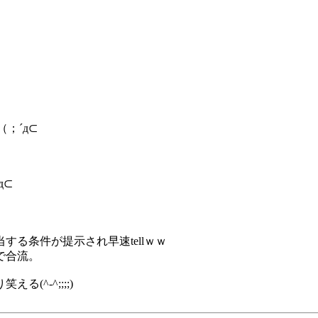
；´д⊂
д⊂
る条件が提示され早速tellｗｗ
で合流。
^-^;;;;)