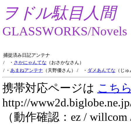
ヲドル駄目人間
GLASSWORKS/Novels
捕捉済み日記アンテナ
/ ・
さかにゃんてな
（おさかなさん）
/ ・
あまねアンテナ
（天野優さん）
/ ・
ダメあんてな
（じゅ
携帯対応ページは
こち
http://www2d.biglobe.ne.jp
（動作確認：ez / willcom 