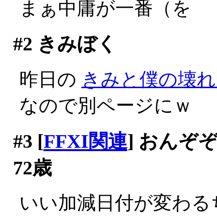
まぁ中庸が一番（を
#2
きみぼく
昨日の
きみと僕の壊れ
なので別ページにｗ
#3
[
FFXI関連
] おん
72歳
いい加減日付が変わる