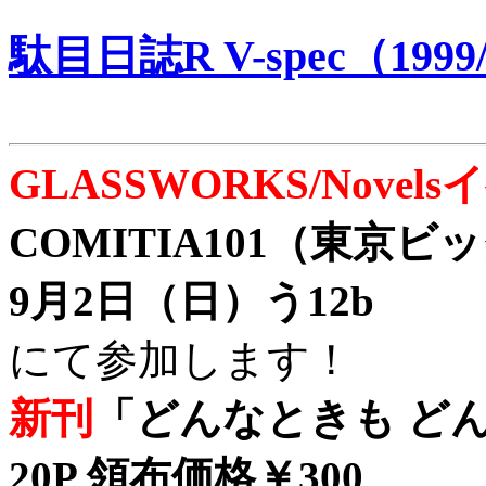
駄目日誌R V-spec（1999/
GLASSWORKS/Nove
COMITIA101（東京
9月2日（日）う12b
にて参加します！
新刊
「どんなときも どん
20P 領布価格￥300