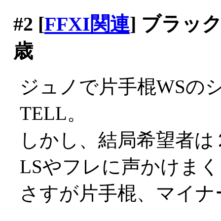
#2
[
FFXI関連
] ブラッ
歳
ジュノで片手棍WSの
TELL。
しかし、結局希望者は
LSやフレに声かけまくり
さすが片手棍、マイナー