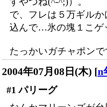
すやつね(^-^;)）。
で、フレは５万ギルか
込んで…氷の塊１こゲッツヽ
たっかいガチャポンです
2004年07月08日(木)
[
n
#1
パリーグ