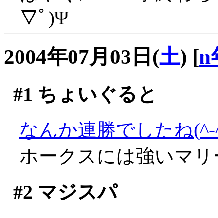
▽ﾟ)Ψ
2004年07月03日(
土
)
[
n
#1
ちょいぐると
なんか連勝でしたね(^-^;
ホークスには強いマリ
#2
マジスパ