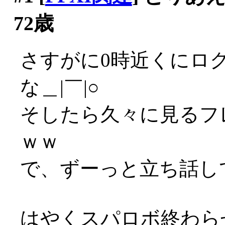
72歳
さすがに0時近くにロ
な＿|￣|○
そしたら久々に見るフ
ｗｗ
で、ずーっと立ち話して
はやくスパロボ終わら