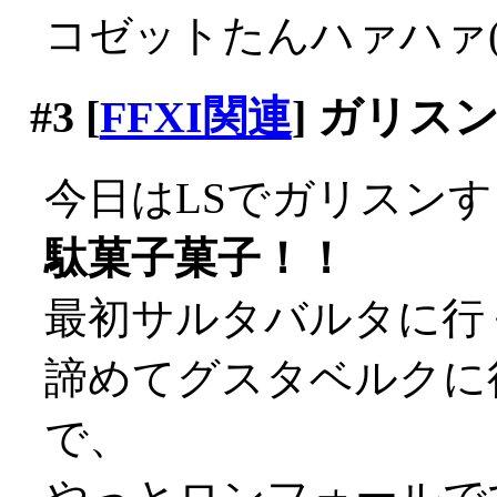
コゼットたんハァハァ(*
#3
[
FFXI関連
] ガリス
今日はLSでガリスン
駄菓子菓子！！
最初サルタバルタに行く
諦めてグスタベルクに行
で、