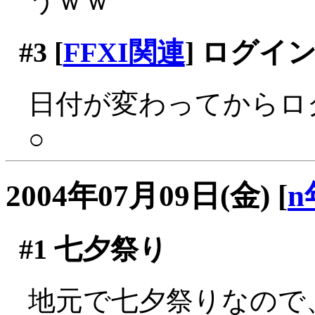
うｗｗ
#3
[
FFXI関連
] ログイ
日付が変わってからロ
○
2004年07月09日(金)
[
n
#1
七夕祭り
地元で七夕祭りなので