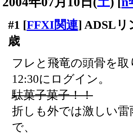
2004年07月10日(
土
)
[
n
#1
[
FFXI関連
] ADS
歳
フレと飛竜の頭骨を取
12:30にログイン。
駄菓子菓子！！
折しも外では激しい雷雨
で、