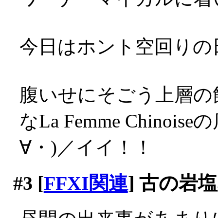
今日はホント空回りの日だ
腹いせにそごう上層の
なLa Femme Chin
∀・)／イイ！！
#3
[
FFXI関連
] 古の岩