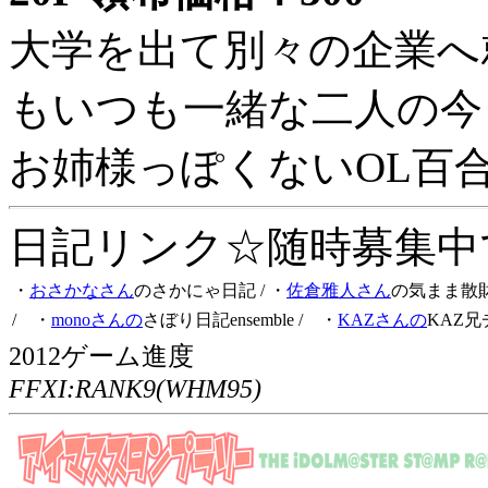
大学を出て別々の企業へ
もいつも一緒な二人の今
お姉様っぽくないOL百
日記リンク☆随時募集中です
・
おさかなさん
のさかにゃ日記
/ ・
佐倉雅人さん
の気まま散
/ ・
monoさんの
さぼり日記ensemble
/ ・
KAZさんの
KAZ兄
2012ゲーム進度
FFXI:RANK9(WHM95)