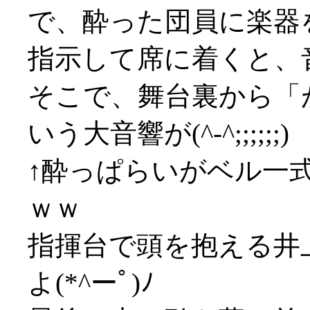
で、酔った団員に楽器
指示して席に着くと、
そこで、舞台裏から「
いう大音響が(^-^;;;;;;)
↑酔っぱらいがベル一
ｗｗ
指揮台で頭を抱える井
よ(*^ーﾟ)ﾉ