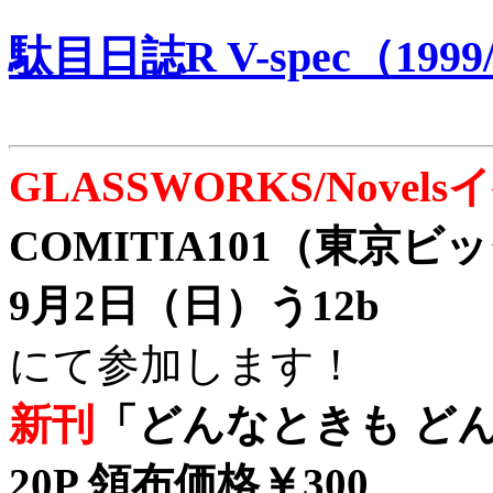
駄目日誌R V-spec（1999/
GLASSWORKS/Nove
COMITIA101（東京
9月2日（日）う12b
にて参加します！
新刊
「どんなときも どん
20P 領布価格￥300