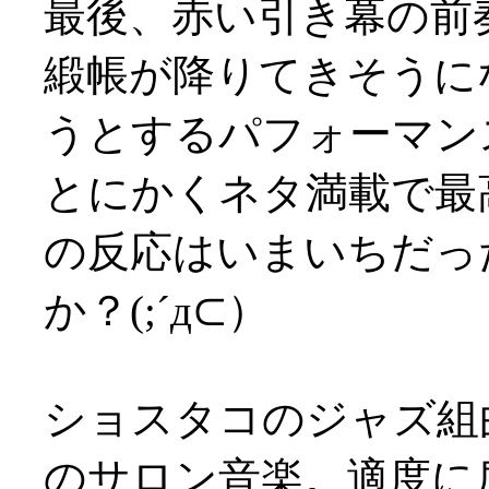
最後、赤い引き幕の前
緞帳が降りてきそうに
うとするパフォーマン
とにかくネタ満載で最
の反応はいまいちだっ
か？(;´д⊂）
ショスタコのジャズ組
のサロン音楽。適度に