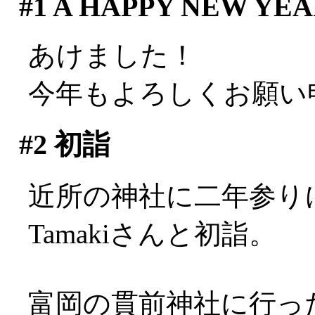
#1
A HAPPY NEW YEAR
あけました！
今年もよろしくお願い
#2
初詣
近所の神社に二年参り
Tamakiさんと初詣。
富岡の貫前神社に行っ