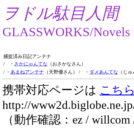
ヲドル駄目人間
GLASSWORKS/Novels
捕捉済み日記アンテナ
/ ・
さかにゃんてな
（おさかなさん）
/ ・
あまねアンテナ
（天野優さん）
/ ・
ダメあんてな
（じゅ
携帯対応ページは
こち
http://www2d.biglobe.ne.jp
（動作確認：ez / willcom 