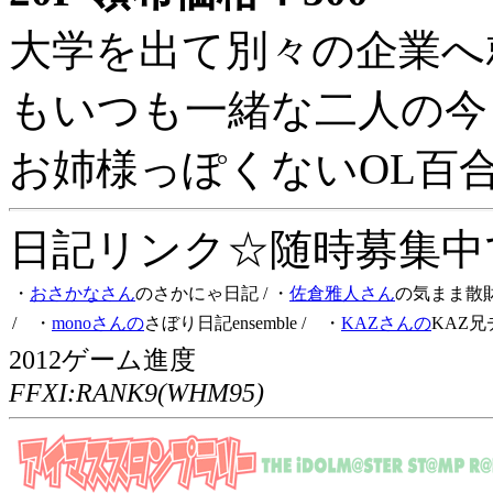
大学を出て別々の企業へ
もいつも一緒な二人の今
お姉様っぽくないOL百
日記リンク☆随時募集中です
・
おさかなさん
のさかにゃ日記
/ ・
佐倉雅人さん
の気まま散
/ ・
monoさんの
さぼり日記ensemble
/ ・
KAZさんの
KAZ兄
2012ゲーム進度
FFXI:RANK9(WHM95)