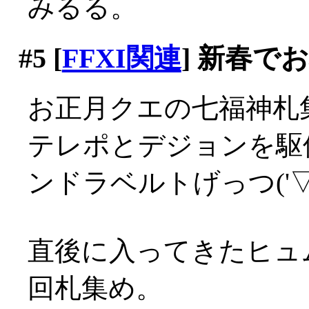
みるる。
#5
[
FFXI関連
] 新春で
お正月クエの七福神札
テレポとデジョンを駆
ンドラベルトげっつ('▽'
直後に入ってきたヒュ
回札集め。