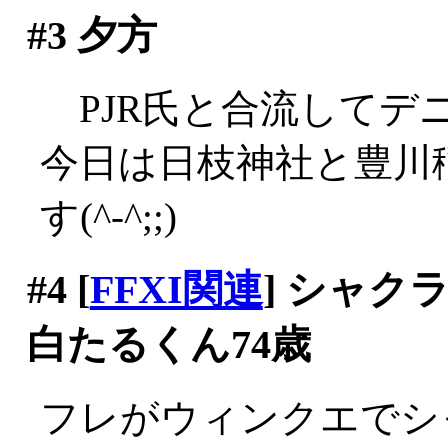
#3
夕方
PJR氏と合流してデニー
今日は日枝神社と豊川
す(^-^;;)
#4
[
FFXI関連
] シャ
白たるくん74歳
フレがウィンクエでシ