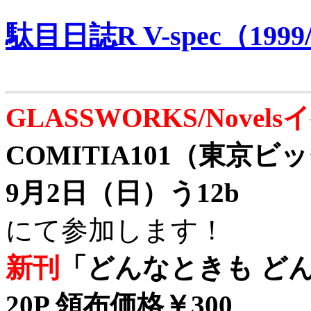
駄目日誌R V-spec（1999/
GLASSWORKS/Nove
COMITIA101（東京
9月2日（日）う12b
にて参加します！
新刊
「どんなときも どん
20P 領布価格￥300