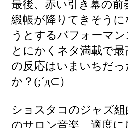
最後、赤い引き幕の前
緞帳が降りてきそうに
うとするパフォーマン
とにかくネタ満載で最
の反応はいまいちだっ
か？(;´д⊂）
ショスタコのジャズ組
のサロン音楽。適度に