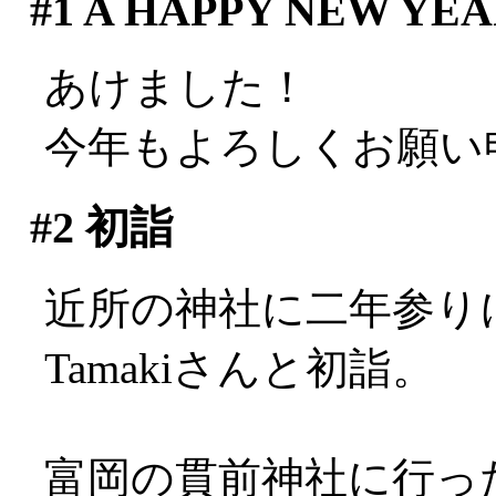
#1
A HAPPY NEW YEAR
あけました！
今年もよろしくお願い
#2
初詣
近所の神社に二年参り
Tamakiさんと初詣。
富岡の貫前神社に行っ