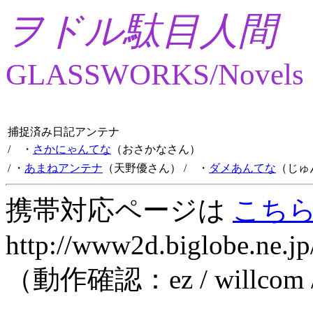
ヲドル駄目人間
GLASSWORKS/Novels
捕捉済み日記アンテナ
/ ・
さかにゃんてな
（おさかなさん）
/ ・
あまねアンテナ
（天野優さん）
/ ・
ダメあんてな
（じゅ
携帯対応ページは
こち
http://www2d.biglobe.ne.jp
（動作確認：ez / willcom 