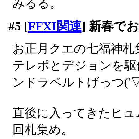
みるる。
#5
[
FFXI関連
] 新春で
お正月クエの七福神札
テレポとデジョンを駆
ンドラベルトげっつ('▽'
直後に入ってきたヒュ
回札集め。