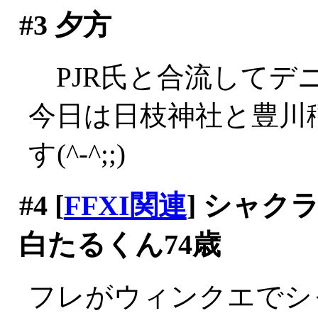
#3
夕方
PJR氏と合流してデニー
今日は日枝神社と豊川
す(^-^;;)
#4
[
FFXI関連
] シャ
白たるくん74歳
フレがウィンクエでシ