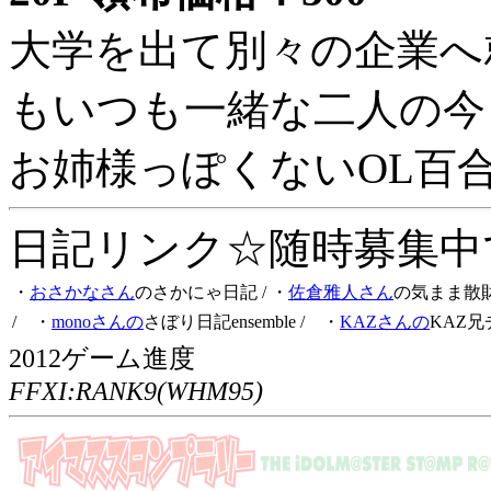
大学を出て別々の企業へ
もいつも一緒な二人の今
お姉様っぽくないOL百
日記リンク☆随時募集中です
・
おさかなさん
のさかにゃ日記
/ ・
佐倉雅人さん
の気まま散
/ ・
monoさんの
さぼり日記ensemble
/ ・
KAZさんの
KAZ兄
2012ゲーム進度
FFXI:RANK9(WHM95)