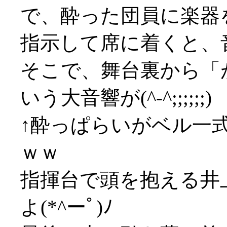
で、酔った団員に楽器
指示して席に着くと、
そこで、舞台裏から「
いう大音響が(^-^;;;;;;)
↑酔っぱらいがベル一
ｗｗ
指揮台で頭を抱える井
よ(*^ーﾟ)ﾉ