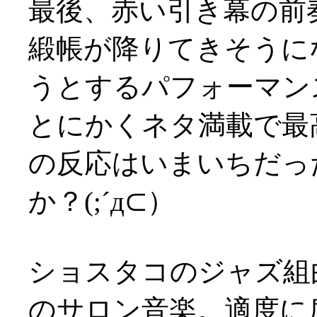
最後、赤い引き幕の前
緞帳が降りてきそうに
うとするパフォーマン
とにかくネタ満載で最
の反応はいまいちだっ
か？(;´д⊂）
ショスタコのジャズ組
のサロン音楽。適度に