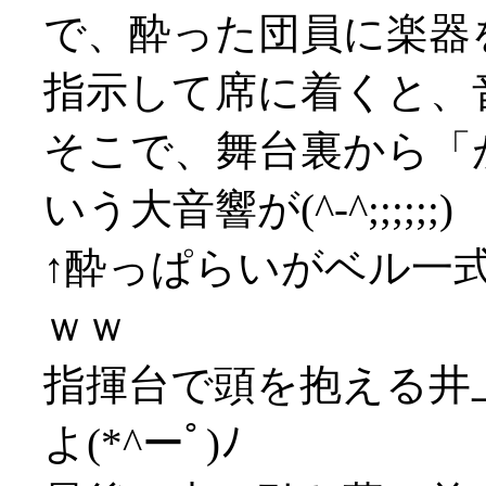
で、酔った団員に楽器
指示して席に着くと、
そこで、舞台裏から「
いう大音響が(^-^;;;;;;)
↑酔っぱらいがベル一
ｗｗ
指揮台で頭を抱える井
よ(*^ーﾟ)ﾉ