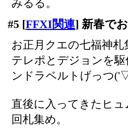
みるる。
#5
[
FFXI関連
] 新春で
お正月クエの七福神札
テレポとデジョンを駆
ンドラベルトげっつ('▽'
直後に入ってきたヒュ
回札集め。