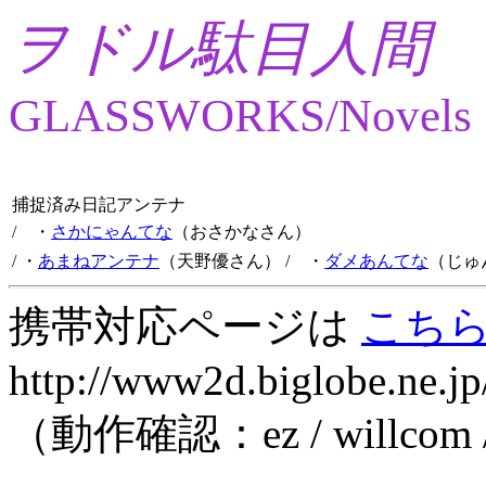
ヲドル駄目人間
GLASSWORKS/Novels
捕捉済み日記アンテナ
/ ・
さかにゃんてな
（おさかなさん）
/ ・
あまねアンテナ
（天野優さん）
/ ・
ダメあんてな
（じゅ
携帯対応ページは
こち
http://www2d.biglobe.ne.jp
（動作確認：ez / willcom 