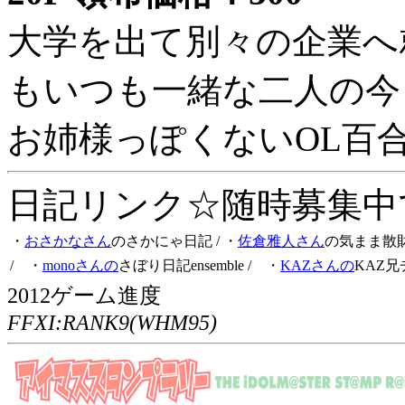
大学を出て別々の企業へ
もいつも一緒な二人の今
お姉様っぽくないOL百
日記リンク☆随時募集中です
・
おさかなさん
のさかにゃ日記
/ ・
佐倉雅人さん
の気まま散
/ ・
monoさんの
さぼり日記ensemble
/ ・
KAZさんの
KAZ兄
2012ゲーム進度
FFXI:RANK9(WHM95)