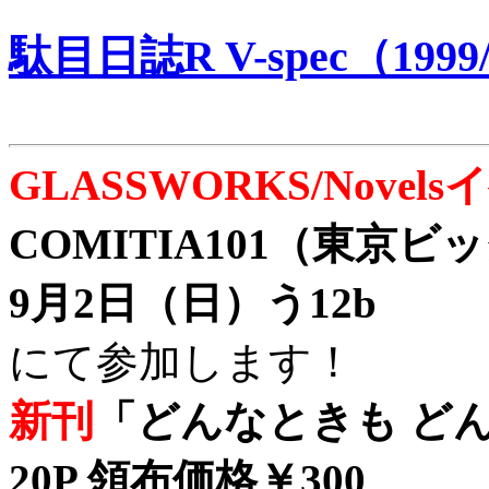
駄目日誌R V-spec（1999/
GLASSWORKS/Nove
COMITIA101（東京
9月2日（日）う12b
にて参加します！
新刊
「どんなときも どん
20P 領布価格￥300