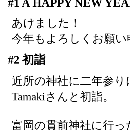
#1
A HAPPY NEW YEAR
あけました！
今年もよろしくお願い
#2
初詣
近所の神社に二年参り
Tamakiさんと初詣。
富岡の貫前神社に行っ