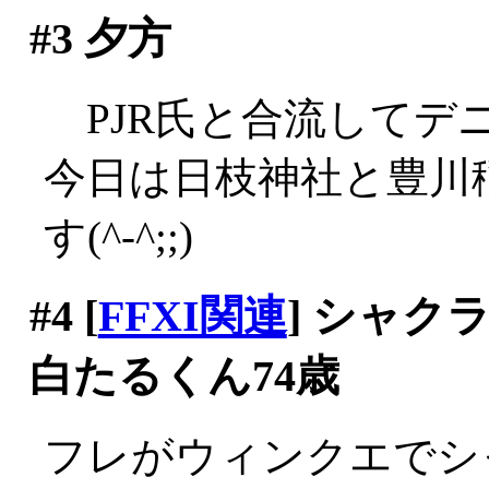
#3
夕方
PJR氏と合流してデニー
今日は日枝神社と豊川
す(^-^;;)
#4
[
FFXI関連
] シャ
白たるくん74歳
フレがウィンクエでシ