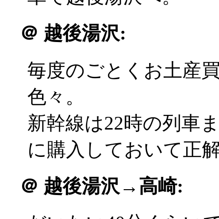
＠
越後湯沢:
毎度のごとくお土産
色々。
新幹線は22時の列車
に購入しておいて正解(^
＠
越後湯沢→高崎: