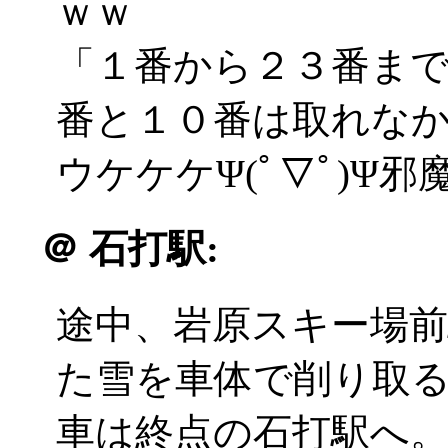
ｗｗ
「１番から２３番ま
番と１０番は取れな
ウケケケΨ(ﾟ▽ﾟ)Ψ
＠
石打駅:
途中、岩原スキー場
た雪を車体で削り取
車は終点の石打駅へ