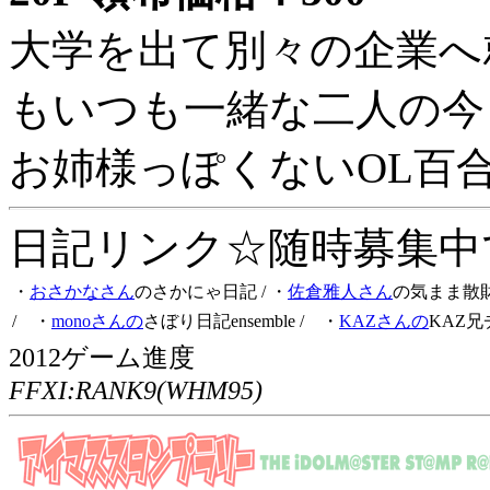
大学を出て別々の企業へ
もいつも一緒な二人の今
お姉様っぽくないOL百
日記リンク☆随時募集中です
・
おさかなさん
のさかにゃ日記
/ ・
佐倉雅人さん
の気まま散
/ ・
monoさんの
さぼり日記ensemble
/ ・
KAZさんの
KAZ兄
2012ゲーム進度
FFXI:RANK9(WHM95)