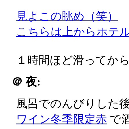
見よこの眺め（笑）
こちらは上からホテ
１時間ほど滑ってか
＠
夜:
風呂でのんびりした
ワイン冬季限定赤
で