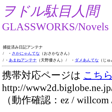
ヲドル駄目人間
GLASSWORKS/Novels
捕捉済み日記アンテナ
/ ・
さかにゃんてな
（おさかなさん）
/ ・
あまねアンテナ
（天野優さん）
/ ・
ダメあんてな
（じゅ
携帯対応ページは
こち
http://www2d.biglobe.ne.jp
（動作確認：ez / willcom 