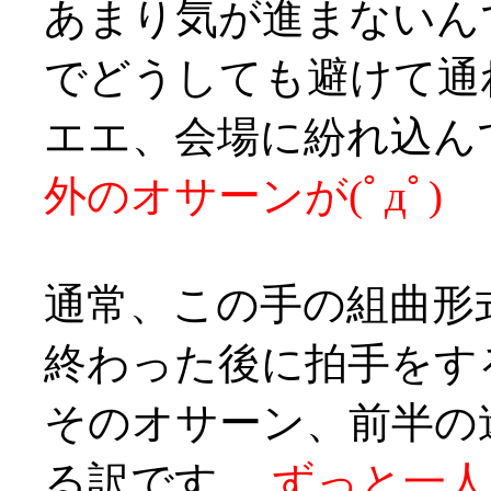
あまり気が進まないん
でどうしても避けて通れ
エエ、会場に紛れ込ん
外のオサーンが(ﾟдﾟ)
通常、この手の組曲形
終わった後に拍手をす
そのオサーン、前半の
る訳です、
ずっと一人