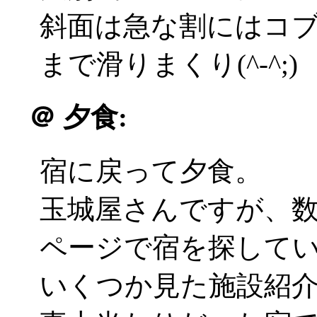
斜面は急な割にはコ
まで滑りまくり(^-^;)
＠
夕食:
宿に戻って夕食。
玉城屋さんですが、
ページで宿を探して
いくつか見た施設紹