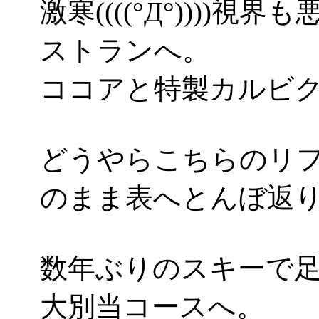
激寒((((°Д°)))
ストランへ。
ココアと特製カルビ
どうやらこちらのリ
のまま表へとんぼ返
数年ぶりのスキーで
大別当コースへ。