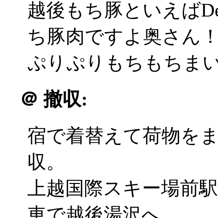
越後もち豚といえばDe
ち豚肉ですよ奥さん
ぷりぷりもちもちまいう
＠
撤収:
宿で着替えて荷物を
収。
上越国際スキー場前
車で越後湯沢へ。