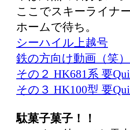
ここでスキーライナ
ホームで待ち。
シーハイル上越号
鉄の方向け動画（笑）要Q
その２ HK681系 要Quic
その３ HK100型 要Quic
駄菓子菓子！！