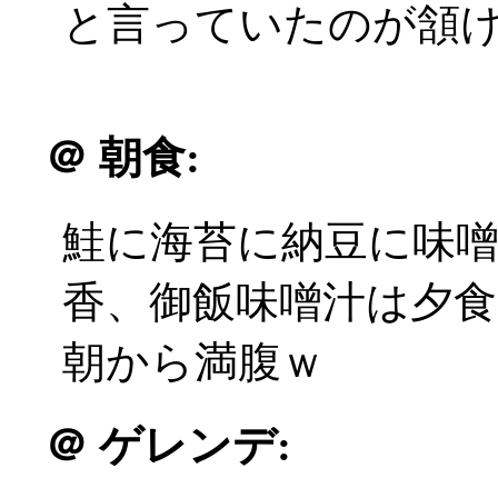
と言っていたのが頷
＠
朝食:
鮭に海苔に納豆に味
香、御飯味噌汁は夕
朝から満腹ｗ
＠
ゲレンデ: