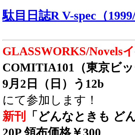
駄目日誌R V-spec（1999/
GLASSWORKS/Nove
COMITIA101（東京
9月2日（日）う12b
にて参加します！
新刊
「どんなときも どん
20P 領布価格￥300