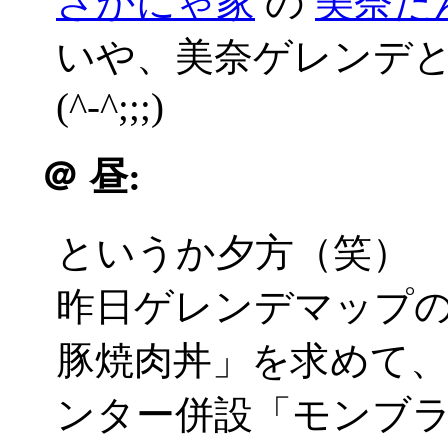
さかにゃ家
の
美奈た
いや、美奈ゲレンデ
(^-^;;;)
＠
昼:
というか夕方（笑）
昨日ゲレンデマップ
豚焼肉丼」を求めて
ンター併設「モンブ